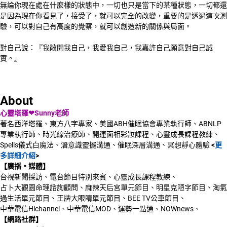
無論你現在處在什麼樣的狀態中，一切也只是當下的某種狀態，一切都還
是因為現在你看見了，接受了，就可以完全的改變，重要的是透過這次測
驗，可以對自己有高度的覺察，就可以創造新的關係與局面。
對自己說：『我敞開我自己，我愛我自己，我嘉許自己願意對自己誠
實。』
About
心靈塔羅❤Sunny老師
著名西洋塔羅、東方八字專家、美國ABH催眠協會專業執行師、ABNLP
專業執行師、時光線治療師、開運面相彩妝課程、心靈成長課程教練、
Spells儀式白魔法、潛意識靈擺溝通、催眠深層溝通、冥想靜心體驗
<
更
多詳細介紹
>
【廣播。媒體】
台視新聞採訪、電台節目特別來賓、心靈成長課程教練、
占卜大觀園命理諮詢顧問、麻辣天后宮單元節目、明星克陋字節目、淘氣
過生活單元節目、王牌大眼睛單元節目、BEE TV公車節目、
中華電信Hichannel、中華電信MOD、運勢一點通、NOWnews、
【網路社群】