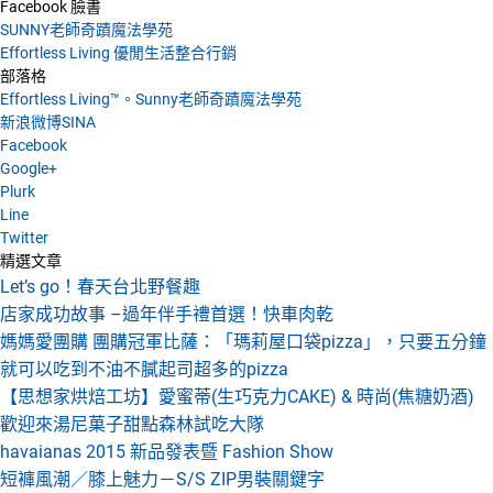
Facebook 臉書
SUNNY老師奇蹟魔法學苑
Effortless Living 優閒生活整合行銷
部落格
Effortless Living™。Sunny老師奇蹟魔法學苑
新浪微博SINA
Facebook
Google+
Plurk
Line
Twitter
精選文章
Let’s go！春天台北野餐趣
店家成功故事 –過年伴手禮首選！快車肉乾
媽媽愛團購 團購冠軍比薩：「瑪莉屋口袋pizza」，只要五分鐘
就可以吃到不油不膩起司超多的pizza
【思想家烘焙工坊】愛蜜蒂(生巧克力CAKE) & 時尚(焦糖奶酒)
歡迎來湯尼菓子甜點森林試吃大隊
havaianas 2015 新品發表暨 Fashion Show
短褲風潮／膝上魅力－S/S ZIP男裝關鍵字