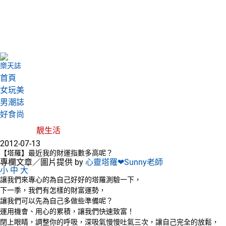
樂天誌
首頁
女玩美
男潮誌
好食尚
靚生活
2012-07-13
【塔羅】最近我的財運指數多高呢？
專欄文章／圖片提供 by
心靈塔羅❤Sunny老師
小
中
大
讓我們來專心的為自己好好的塔羅測驗一下，
下一季，我們有怎樣的財富運勢，
讓我們可以先為自己多做些準備呢？
運用機會、用心的累積，讓我們快速致富！
閉上眼睛，調整你的呼吸，深吸氣慢慢吐氣三次，讓自己完全的放鬆，