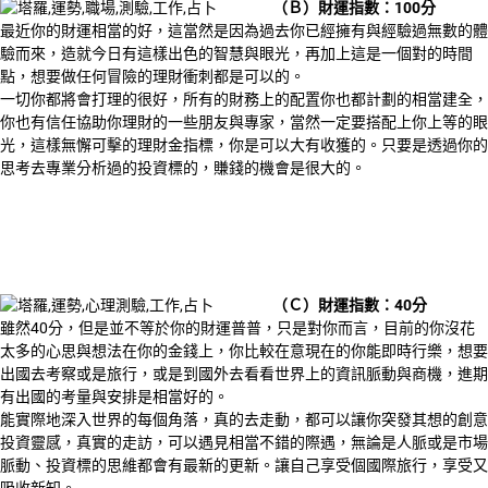
（Ｂ）
財運指數：100分
最近你的財運相當的好，這當然是因為過去你已經擁有與經驗過無數的體
驗而來，造就今日有這樣出色的智慧與眼光，再加上這是一個對的時間
點，想要做任何冒險的理財衝刺都是可以的。
一切你都將會打理的很好，所有的財務上的配置你也都計劃的相當建全，
你也有信任協助你理財的一些朋友與專家，當然一定要搭配上你上等的眼
光，這樣無懈可擊的理財金指標，你是可以大有收獲的。只要是透過你的
思考去專業分析過的投資標的，賺錢的機會是很大的。
（Ｃ）財運指數：40分
雖然40分，但是並不等於你的財運普普，只是對你而言，目前的你沒花
太多的心思與想法在你的金錢上，你比較在意現在的你能即時行樂，想要
出國去考察或是旅行，或是到國外去看看世界上的資訊脈動與商機，進期
有出國的考量與安排是相當好的。
能實際地深入世界的每個角落，真的去走動，都可以讓你突發其想的創意
投資靈感，真實的走訪，可以遇見相當不錯的際遇，無論是人脈或是市場
脈動、投資標的思維都會有最新的更新。讓自己享受個國際旅行，享受又
吸收新知。