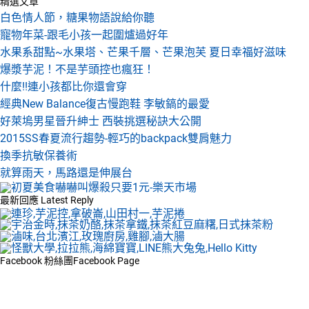
精選文章
白色情人節，糖果物語說給你聽
寵物年菜-跟毛小孩一起圍爐過好年
水果系甜點~水果塔、芒果千層、芒果泡芙 夏日幸福好滋味
爆漿芋泥！不是芋頭控也瘋狂！
什麼!!連小孩都比你還會穿
經典New Balance復古慢跑鞋 李敏鎬的最愛
好萊塢男星晉升紳士 西裝挑選秘訣大公開
2015SS春夏流行趨勢-輕巧的backpack雙肩魅力
換季抗敏保養術
就算雨天，馬路還是伸展台
最新回應
Latest Reply
Facebook 粉絲團
Facebook Page