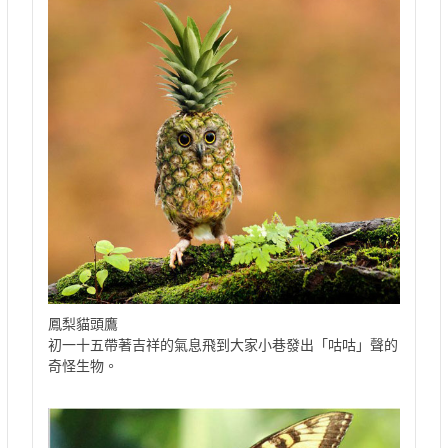
鳳梨貓頭鷹
初一十五帶著吉祥的氣息飛到大家小巷發出「咕咕」聲的
奇怪生物。