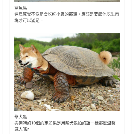
鯊魚鳥
這鳥感覺不像是會吃吃小蟲的那類，應該是要餵他吃生肉
塊才可以滿足。
柴犬龜
與狗狗的10個約定如果是用柴犬龜拍的話一樣那麼溫馨
感人嗎?