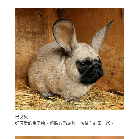
巴戈兔
好可愛的兔子唷，但臉有點憂愁，彷彿有心事一般。