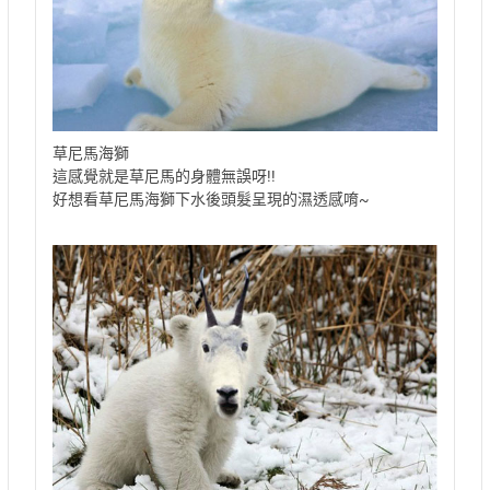
草尼馬海獅
這感覺就是草尼馬的身體無誤呀!!
好想看草尼馬海獅下水後頭髮呈現的濕透感唷~