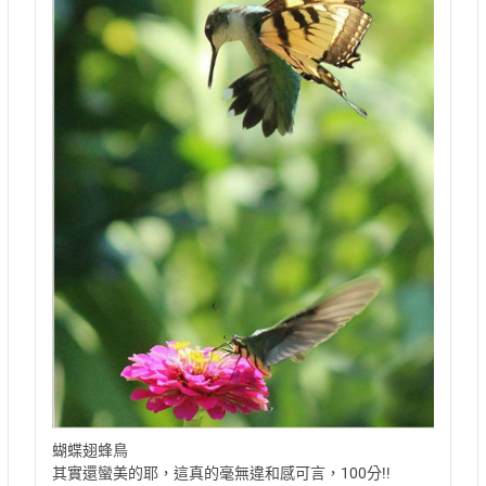
蝴蝶翅蜂鳥
其實還蠻美的耶，這真的毫無違和感可言，100分!!