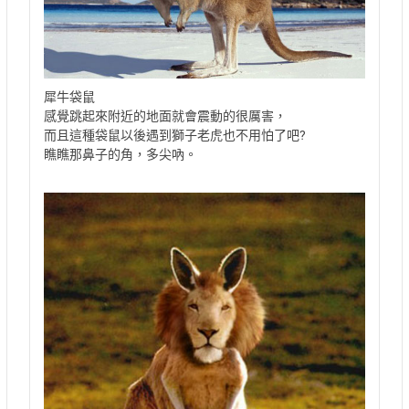
犀牛袋鼠
感覺跳起來附近的地面就會震動的很厲害，
而且這種袋鼠以後遇到獅子老虎也不用怕了吧?
瞧瞧那鼻子的角，多尖吶。