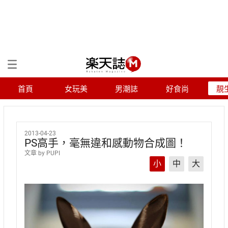
首頁
女玩美
男潮誌
好食尚
靚
2013-04-23
PS高手，毫無違和感動物合成圖！
文章 by PUPI
小
中
大