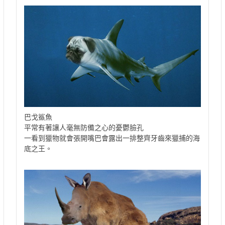
巴戈鯊魚
平常有著讓人毫無防備之心的憂鬱臉孔
一看到獵物就會張開嘴巴會露出一排整齊牙齒來獵捕的海
底之王。