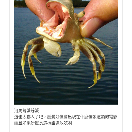
河馬螃蟹螃蟹
這也太嚇人了吧，感覺好像會出現在什麼怪談這類的電影
而且如果螃蟹長這樣誰還敢吃啊…