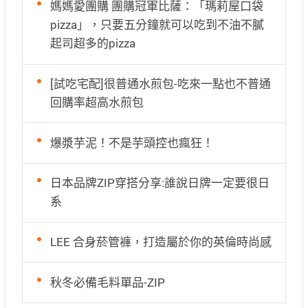
媽媽愛團購 團購冠軍比薩：「瑪莉屋口袋
pizza」，只要五分鐘就可以吃到不油不膩
起司超多的pizza
[試吃宅配]很普通水煎包-吃來一點也不普通
回購率超高水煎包
爆漿芋泥！不是芋頭控也瘋狂！
日本品牌ZIP穿搭分享:誰說日牌一定要很日
系
LEE 合身菸管褲，打造屬於你的英倫時尚感
秋冬必備毛料單品-ZIP