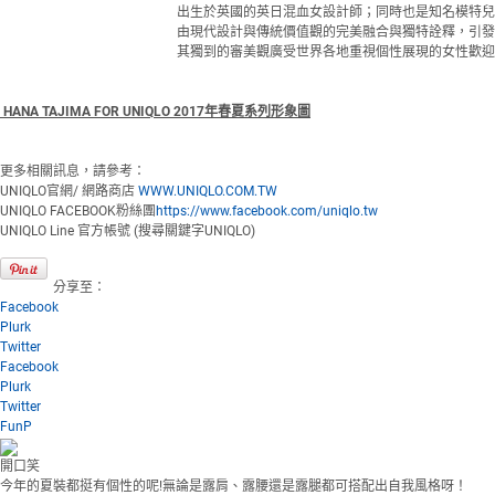
出生於英國的英日混血女設計師；同時也是知名模特兒
由現代設計與傳統價值觀的完美融合與獨特詮釋，引發
其獨到的審美觀廣受世界各地重視個性展現的女性歡迎
HANA TAJIMA FOR UNIQLO 2017
年春夏系列形象圖
更多相關訊息，請參考：
UNIQLO官網/ 網路商店
WWW.UNIQLO.COM.TW
UNIQLO FACEBOOK粉絲團
https://www.facebook.com/uniqlo.tw
UNIQLO Line 官方帳號 (搜尋關鍵字UNIQLO)
分享至：
Facebook
Plurk
Twitter
Facebook
Plurk
Twitter
FunP
開口笑
今年的夏裝都挺有個性的呢!無論是露肩、露腰還是露腿都可搭配出自我風格呀！