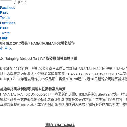
分享至：
Facebook
Plurk
Twitter
Facebook
Plurk
Twitter
FunP
UNIQLO 2017春裝，HANA TAJIMA FOR聯名新作
小
中
大
以 ”
Bringing Abstract To Life
”
為發想 賦抽象於形體，
UNIQLO
2017春裝，與知名英國籍日本時尚設計師HANA TAJIMA共同推出「HA
域，本季更新增加拿大、俄羅斯等販售國家。HANA TAJIMA FOR UNIQLO 2
UNIQLO 2017年春夏新作共29個品項，售價NT$190起，2月10日起將於明曜百貨
舒適穿搭風格新詮釋 展現女性獨特柔美氣質
HANA TAJIMA FOR UNIQLO 2017年春夏新作延續UNIQLO秉持的LifeW
觸感，讓所有女性都能隨心搭配之餘亦能展現獨特柔美的氣質。本季使用全新材質，
立體感等嶄新設計元素，並全新採用充滿透明感的天絲棉，獨特的舒適觸感輕柔包覆
關於HANA TAJIMA