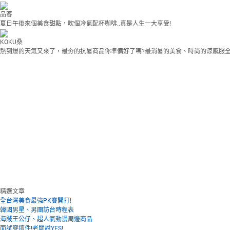
品客
夏日午後來個美食甜點，吹個冷氣配杯咖啡..真是人生一大享受!
KOKU桑
熱到爆的天氣又來了，最夯的抗暑商品你準備好了嗎?最消暑的美食、時尚的涼感服
精選文章
全台灣美食最強PK賽開打!
韓國男星、男團訪台時程表
海賊王公仔、超人氣動漫周邊商品
面試穿這件!老闆說YES!