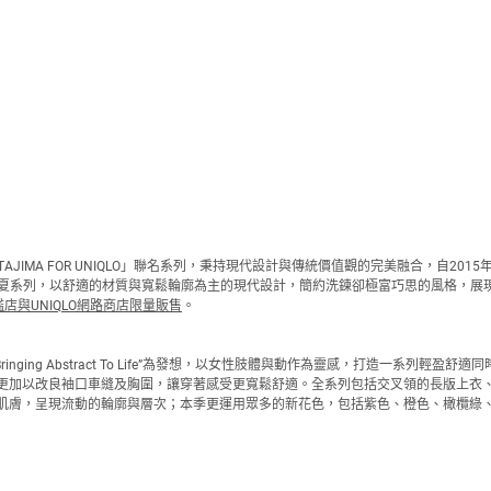
NA TAJIMA FOR UNIQLO」聯名系列，秉持現代設計與傳統價值觀的完美融合
017年春夏系列，以舒適的材質與寬鬆輪廓為主的現代設計，簡約洗鍊卻極富巧思的風格，展現女
旗艦店與UNIQLO網路商店限量販售
。
ear理念，以"Bringing Abstract To Life”為發想，以女性肢體與動作為靈感
更加以改良袖口車縫及胸圍，讓穿著感受更寬鬆舒適。全系列包括交叉領的長版上衣
肌膚，呈現流動的輪廓與層次；本季更運用眾多的新花色，包括紫色、橙色、橄欖綠