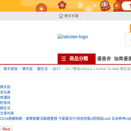
樂天市場
商品分類
優惠券
抽獎優
樂天首頁
>
樂天誌
>
靚生活
>
2017
>
2017春裝UNIQLO x HANA TAJIMA 聯
樂天誌
女玩美
男潮誌
好食尚
靚生活
文章列表
2024連續假期、展覽節慶活動總整理
今夏最流行!俏皮短髮x透視感Look
亞洲男神vs