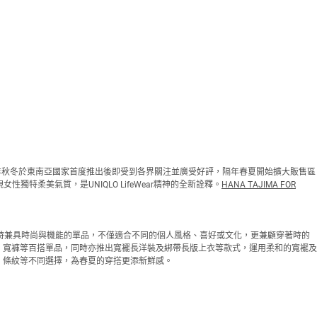
，自2015年秋冬於東南亞國家首度推出後即受到各界關注並廣受好評，隔年春夏開始擴大販售區
性獨特柔美氣質，是UNIQLO LifeWear精神的全新詮釋。
HANA TAJIMA FOR
，打造一系列輕盈舒適同時兼具時尚與機能的單品，不僅適合不同的個人風格、喜好或文化，更兼顧穿著時的
、寬褲等百搭單品，同時亦推出寬襬長洋裝及綁帶長版上衣等款式，運用柔和的寬襬及
、條紋等不同選擇，為春夏的穿搭更添新鮮感。