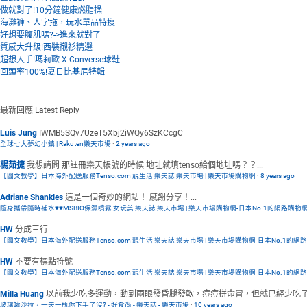
做就對了!10分鐘健康燃脂操
海灘褲、人字拖，玩水單品特搜
好想要腹肌嗎?->進來就對了
質感大升級!西裝襯衫精選
超想入手!瑪莉歐 X Converse球鞋
回頭率100%!夏日比基尼特輯
最新回應
Latest Reply
Luis Jung
IWMB5SQv7UzeT5Xbj2iWQy6SzKCcgC
全球七大夢幻小鎮 | Rakuten樂天市場
·
2 years ago
楊茹捷
我想請問 那註冊樂天帳號的時候 地址就填tenso給個地址嗎？？...
【圖文教學】日本海外配送服務Tenso.com 靚生活 樂天誌 樂天市場 | 樂天市場購物網
·
8 years ago
Adriane Shankles
這是一個奇妙的網站！ 感謝分享！...
隨身攜帶隨時補水♥♥MSBIO保濕噴霧 女玩美 樂天誌 樂天市場 | 樂天市場購物網-日本No.1的網路購物
HW
分成三行
【圖文教學】日本海外配送服務Tenso.com 靚生活 樂天誌 樂天市場 | 樂天市場購物網-日本No.1的網
HW
不要有標點符號
【圖文教學】日本海外配送服務Tenso.com 靚生活 樂天誌 樂天市場 | 樂天市場購物網-日本No.1的網
Milla Huang
以前我少吃多運動，動到兩眼發昏腿發軟，痘痘拼命冒，但就已經少吃了還
玻璃罐沙拉，一天一瓶你下手了沒? - 好食尚 - 樂天誌 - 樂天市場
·
10 years ago