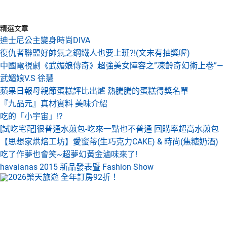
精選文章
迪士尼公主變身時尚DIVA
復仇者聯盟好帥氣之鋼鐵人也要上班?!(文末有抽獎喔)
中國電視劇《武媚娘傳奇》超強美女陣容之”凍齡奇幻術上卷”—
武媚娘V.S 徐慧
蘋果日報母親節蛋糕評比出爐 熱騰騰的蛋糕得獎名單
『九品元』真材實料 美味介紹
吃的「小宇宙」!?
[試吃宅配]很普通水煎包-吃來一點也不普通 回購率超高水煎包
【思想家烘焙工坊】愛蜜蒂(生巧克力CAKE) & 時尚(焦糖奶酒)
吃了作夢也會笑~超夢幻黃金滷味來了!
havaianas 2015 新品發表暨 Fashion Show