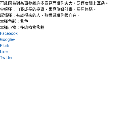
可能因為對某事參雜許多意見而讓你火大，要適度關上耳朵。
金錢運：自我成長的投資，家庭旅遊計畫，房屋修繕。
感情運：有談得來的人，熟悉感讓你很自在。
幸運色彩：紫色
幸運小物：多肉植物盆栽
Facebook
Google+
Plurk
Line
Twitter