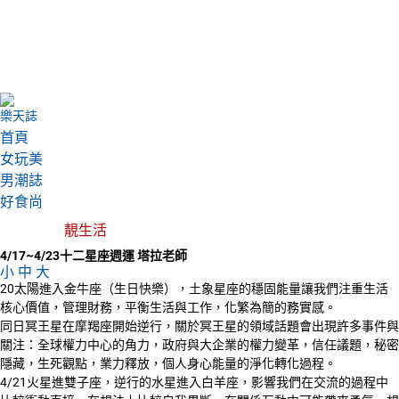
樂天誌
首頁
女玩美
男潮誌
好食尚
靚生活
4/17~4/23十二星座週運 塔拉老師
小
中
大
20太陽進入金牛座（生日快樂），土象星座的穩固能量讓我們注重生活
核心價值，管理財務，平衡生活與工作，化繁為簡的務實感。
同日冥王星在摩羯座開始逆行，關於冥王星的領域話題會出現許多事件與
關注：全球權力中心的角力，政府與大企業的權力變革，信任議題，秘密
隱藏，生死觀點，業力釋放，個人身心能量的淨化轉化過程。
4/21火星進雙子座，逆行的水星進入白羊座，影響我們在交流的過程中