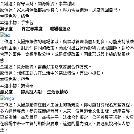
金錢運：保守理財，開源節流，事業穩固。
感情運：家人與伴侶都讓你費心，壓力需要調適，適度做回自己。
幸運色彩：綠色
幸運小物：手拿包
獅子座
肯定專業度
職場發達路
工作運：太陽照耀你的職場領域，與領導管理階層互動多，可能支持某些
權利主張，對於你認同的政策，願意付出並運作影響力號昭團隊，對於不
合理的事件，會想爭取公道，或是督促改革，因此形成與上級的緊張狀
態。
金錢運：資源匯流，需要好策略來發展合作方式。
感情運：想修正對方在生活中的某些慣性，有些小抓狂。
幸運色彩：橙色
幸運小物：擴香器
處女座
認真投入期
生活很精彩
工作運：太陽激勵你在個人生涯上的新規劃，你可能打算報名某些課程，
多方經營專業，參與媒體經營等。未來一個月適合文化出版，講座宣導，
專業訓練，商務貿易，商標註冊，法律合約擬定，公開參展等活動。火星
在職場中帶來主管的期許與要求，這週的壓力頗大，要適度說出個人想
法。