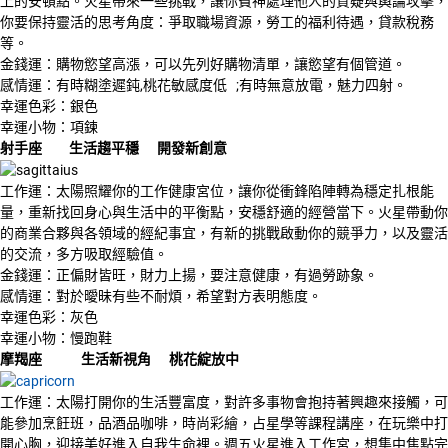
上的安頓點。火星帶來一些挑戰，讓你費神處理他人的質疑與輿論攻擊，
你要保持靈活的思考角度：爭取職場資源，勞工的福利待遇，貸款稅務
等。
金錢運：購物慾望高漲，可以先列好購物清單，讓慾望有個管道。
感情運：有時糊塗遲鈍,桃花敏感度低 ;有時無意放電，魅力四射。
幸運色彩：銀色
幸運小物：項鍊
射手座
生活趨平穩
開發新創意
工作運：太陽照耀你的工作健康宮位，讓你從衝鋒陷陣轉為穩定扎根能
量，重新找回身心與生活中的平衡點，安穩舒適的經營當下。火星帶動你
的商業合夥與各領域的經紀事宜，有新的挑戰啟動你的競爭力，以及靈活
的交流，多方吸取經驗值。
金錢運：正偏財皆旺，財力上揚，要注意健康，有過勞跡象。
感情運：對於曖昧有些不耐煩，希望對方表明態度。
幸運色彩：灰色
幸運小物：慢跑鞋
摩羯座
生活新視角
桃花綻放中
工作運：太陽打開你的生活豐富度，對許多事物會抱持著興趣來接觸，可
能參加烹飪班，品酒品咖啡，時尚彩繪，占星學等課程講座，在玩樂中打
開心胸，迎接美好進入自我生命裡。週五火星進入工作宮，想集中焦點完