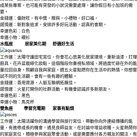
成某些專案，也可能有突發的小狀況需要處理，讓你假日有小加班的需
要。
金錢運：偏財旺，有中獎，贈與，小禮物，好口福。
感情運：新對象追求，安排許多好玩活動，認真約會期。
幸運色彩：白色
幸運小物：襯衫
水瓶座
居家美化期
舒適好生活
工作運：太陽守護田宅宮位，你會花心思美化居家環境，重新油漆，打理
廚具，花卉盆栽綠化妝點。這個階段你重視私領域，將過度忙碌在外的能
量拉回自身，照顧自我與家庭。週五火星點燃你在生活中的熱情，你想嘗
試不同的生活觀，會有一些有趣的體驗。
金錢運：善用資源，人脈互聯網拓展佳。
感情運：火星打開你的社群活動，有機會認識許多新朋友。
幸運色彩：黑色
幸運小物：馬克杯
雙魚座
學習充電期
家事有點煩
工作運：太陽活躍你的溝通學習與旅行宮位，帶動你向外連結傳播的能
量，有進修成長的機會，遇見良師益友，在討論中增益收穫。火星熱鬧你
的家庭宮位，積極參與家庭聚會活動，或是需要應付各方親友的關注，有