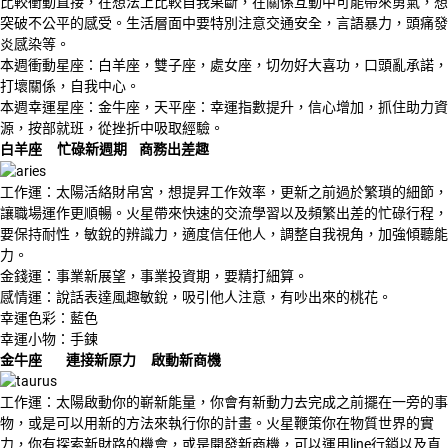
比較衝動直接，在想法上比較自我果斷，在關係互動中可能帶來勇氣，想
突破不公平的感受。生活層面中要特別注意交通安全，言語暴力，頭痛發
炎感染等。
本週衝動星座：白羊座，雙子座，處女座，切勿好大喜功，口頭亂承諾，
打壞關係，自我中心。
本週幸運星座：金牛座，天平座：幸運指數提升，信心增加，抓住助力資
源，按部就班，從挫折中吸取經驗。
白羊座
忙碌新週期
商務出差趣
工作運：太陽活絡財帛宮，想提昇工作效率，更新之前過於繁瑣的細節，
讓職場運作更順暢。火星帶來快速的交流學習以及頻繁出差的忙碌行程，
要保持耐性，敏銳的辨識力，適度信任他人，調整自我視角，加強傾聽能
力。
金錢運：事業新展望，事業投資期，要精打細算。
感情運：說話表達風趣敏銳，吸引他人注意，有吵出來的桃花。
幸運色彩：藍色
幸運小物：手鍊
金牛座
連接新原力
啟動新商機
工作運：太陽啟動你的嶄新能量，你會有新動力去完成之前擺在一旁的事
物，或是可以用新的方法來執行你的計畫。火星鞭策你在物質世界的實
力，你有探索新財路的機會，或是開發新商機，可以運用line行銷以及直