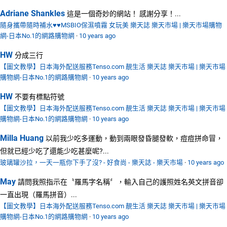
Adriane Shankles
這是一個奇妙的網站！ 感謝分享！...
隨身攜帶隨時補水♥♥MSBIO保濕噴霧 女玩美 樂天誌 樂天市場 | 樂天市場購物
網-日本No.1的網路購物網
·
10 years ago
HW
分成三行
【圖文教學】日本海外配送服務Tenso.com 靚生活 樂天誌 樂天市場 | 樂天市場
購物網-日本No.1的網路購物網
·
10 years ago
HW
不要有標點符號
【圖文教學】日本海外配送服務Tenso.com 靚生活 樂天誌 樂天市場 | 樂天市場
購物網-日本No.1的網路購物網
·
10 years ago
Milla Huang
以前我少吃多運動，動到兩眼發昏腿發軟，痘痘拼命冒，
但就已經少吃了還能少吃甚麼呢?...
玻璃罐沙拉，一天一瓶你下手了沒? - 好食尚 - 樂天誌 - 樂天市場
·
10 years ago
May
請問我照指示在〝羅馬字名稱〞，輸入自己的護照姓名英文拼音卻
一直出現（羅馬拼音）...
【圖文教學】日本海外配送服務Tenso.com 靚生活 樂天誌 樂天市場 | 樂天市場
購物網-日本No.1的網路購物網
·
10 years ago