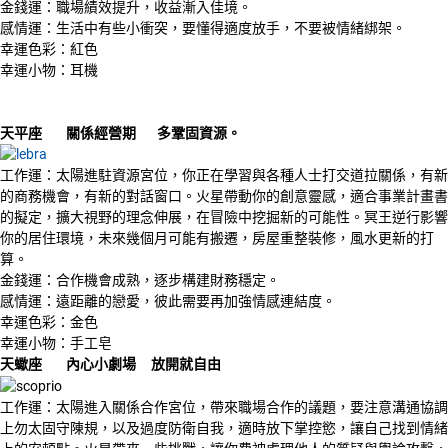
金錢運：職場績效提升，收益漸入佳境。
感情運：生活中有些小衝突，要懂得適度放手，不要被情緒綁架。
幸運色彩：紅色
幸運小物：耳機
天平座
關係經營期
多鞏固資源。
工作運：太陽進駐資源宮位，你正在學習與各種人士打交道拉關係，有新
的商務機會，有新的對話窗口。火星帶動你的創意靈感，適合事業計畫書
的擬定，擴大視野的理念伸展，在冒險中挖掘新的可能性。冥王逆行影響
你的居住環境，未來幾個月可能有搬遷，房屋重整裝修，風水更新的打
算。
金錢運：合作機會成熟，逐步構建財務穩定。
感情運：遠距離的戀愛，彼此需要再加強情感連結度。
幸運色彩：金色
幸運小物：手工皂
天蠍座
內心小劇場
放開就自由
工作運：太陽進入關係合作宮位，帶來職場合作的議題，要注意溝通協調
上勿太固守陳規，以及過度防衛自我，適時放下掌控慾，讓自己找到情緒