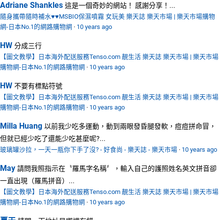
Adriane Shankles
這是一個奇妙的網站！ 感謝分享！...
隨身攜帶隨時補水♥♥MSBIO保濕噴霧 女玩美 樂天誌 樂天市場 | 樂天市場購物
網-日本No.1的網路購物網
·
10 years ago
HW
分成三行
【圖文教學】日本海外配送服務Tenso.com 靚生活 樂天誌 樂天市場 | 樂天市場
購物網-日本No.1的網路購物網
·
10 years ago
HW
不要有標點符號
【圖文教學】日本海外配送服務Tenso.com 靚生活 樂天誌 樂天市場 | 樂天市場
購物網-日本No.1的網路購物網
·
10 years ago
Milla Huang
以前我少吃多運動，動到兩眼發昏腿發軟，痘痘拼命冒，
但就已經少吃了還能少吃甚麼呢?...
玻璃罐沙拉，一天一瓶你下手了沒? - 好食尚 - 樂天誌 - 樂天市場
·
10 years ago
May
請問我照指示在〝羅馬字名稱〞，輸入自己的護照姓名英文拼音卻
一直出現（羅馬拼音）...
【圖文教學】日本海外配送服務Tenso.com 靚生活 樂天誌 樂天市場 | 樂天市場
購物網-日本No.1的網路購物網
·
10 years ago