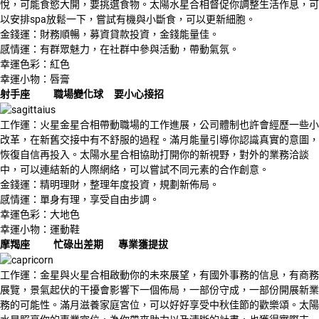
悅，可能食慾大開，要挑選食物。太陽水星合相督促你調整生活作息，可
以安排spa放鬆一下，嘗試有機與小斷食，可以更新細胞。
金錢運：財務順暢，募資貸款投資，金錢能量佳。
感情運：有群眾魅力，在社群中參與活動，帶動氣氛。
幸運色彩：紅色
幸運小物：唇膏
射手座 職場變化球 要小心接招
工作運：火星金星合相帶動職場的工作進展，公司體制也許會經歷一些小
改革，在新舊交接中有不舒服的過程。滿月能量引導你認識真實的意圖，
恢復自信再投入。太陽水星合相協助打開你的新視野，對外的業務洽談
中，可以連結新的人際網絡，可以嘗試不同元素的合作創意。
金錢運：精明理財，整理年度投資，規劃新佈局。
感情運：單身有理，享受自由步調。
幸運色彩：大地色
幸運小物：運動鞋
摩羯座 忙碌出差期 專業獲提拔
工作運：金星與火星合相啟動你的未來展望，有國外事務的信息，有商務
展覽，景氣起伏的干擾會影響下一個佈局，一部份守成，一部份開展新業
務的可能性。滿月滋養家庭宮位，可以好好享受中秋佳節的歡樂頌。太陽