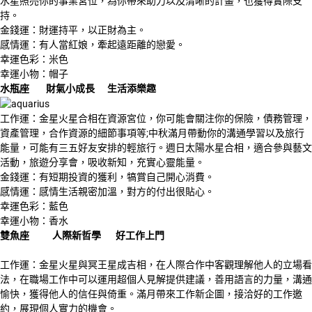
水星照亮你的事業宮位，為你帶來助力以及清晰的計畫，也獲得實際支
持。
金錢運：財運持平，以正財為主。
感情運：有人當紅娘，牽起遠距離的戀愛。
幸運色彩：米色
幸運小物：帽子
水瓶座 財氣小成長 生活添樂趣
工作運：金星火星合相在資源宮位，你可能會關注你的保險，債務管理，
資產管理，合作資源的細節事項等;中秋滿月帶動你的溝通學習以及旅行
能量，可能有三五好友安排的輕旅行。週日太陽水星合相，適合參與藝文
活動，旅遊分享會，吸收新知，充實心靈能量。
金錢運：有短期投資的獲利，犒賞自己開心消費。
感情運：感情生活親密加溫，對方的付出很貼心。
幸運色彩：藍色
幸運小物：香水
雙魚座 人際新哲學 好工作上門
工作運：金星火星與冥王星成吉相，在人際合作中客觀理解他人的立場看
法，在職場工作中可以運用超個人見解提供建議，善用語言的力量，溝通
愉快，獲得他人的信任與倚重。滿月帶來工作新企圖，接洽好的工作邀
約，展現個人實力的機會。