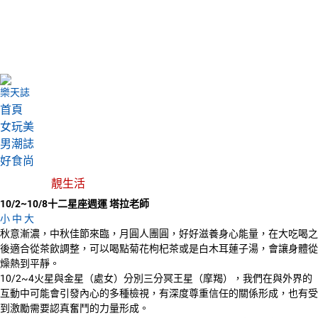
樂天誌
首頁
女玩美
男潮誌
好食尚
靚生活
10/2~10/8十二星座週運 塔拉老師
小
中
大
秋意漸濃，中秋佳節來臨，月圓人團圓，好好滋養身心能量，在大吃喝之
後適合從茶飲調整，可以喝點菊花枸杞茶或是白木耳蓮子湯，會讓身體從
燥熱到平靜。
10/2~4火星與金星（處女）分別三分冥王星（摩羯），我們在與外界的
互動中可能會引發內心的多種檢視，有深度尊重信任的關係形成，也有受
到激勵需要認真奮鬥的力量形成。