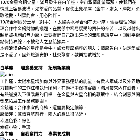
10/6金星合相火星，滿月發生在白羊座，宇宙激情能量高漲，使我們在
情感上容易波盪，渴望愛的品質，促使土象星座（金牛，處女，摩羯）勇
敢說愛，甜蜜約會，用心陪伴。
10/8金星四分土星（射手），太陽與水星合相在天秤座，需要理性的處
理合作中金錢財物的議題，在關係中容易感受的責任的辛苦，以及越付出
越是被挑剔的無力感，需要提醒自己跳出這樣的無限循環當中，回到平衡
點保持界線，不被他人之惡給操弄。
本週浪漫朵朵的星座是金牛，處女與摩羯座的朋友：情感告白，決定愛或
是不愛了，國外旅遊安排，社交聚會，歡樂指數增加。
白羊座 理念獲支持 拓展新業務
工作運：太陽水星增加你與外界事務連結的能量，有貴人牽成以及外界助
力輔助你的工作任務執行順利，在過程中保持客觀。滿月帶來內在滋養，
有熱誠投入下個階段的目標，在金星與火星合相的鞭策中，結合創意與開
發來拓展工作業務範圍。
金錢運：合作事宜的商榷，還需要擬定細節。
感情運：感情直航前行，兩人的想法很貼近。
幸運色彩：綠色
幸運小物：手環
金牛座 自我奮鬥力 專業養成期