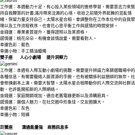
工作運：本週動力十足，有心投入某些領域的進修學習，需要意志力來堅
持自我鞭策的計畫;滿月帶來沈澱的心境，收拾之前隨外界起舞的混亂情
緒，保留力量支持自己。太陽水星合相，會調整你在工作本位中的自我管
理以及工作流程秩序，也會花心思平衡工作與感情的時間安排。
金錢運：專業素質提升，獲得證照以及某資格。
感情運：桃花朵朵，有機會談情說愛，需要看對人。
幸運色彩：藍色
幸運小物：手工精油蠟燭
雙子座 人心小劇場 提升洞察力
工作運：本週有人際互動小劇場的挑戰，需要提升辨識力來篩選職場中的
各種信息，有需要籠絡人脈資源的手腕，也有被關係利益捆綁的無奈，社
會修煉劇本上演，需要大智慧。太陽水星合相帶動你的人際交流與社群活
動，也許能開拓新的人際網絡。
金錢運：家庭開銷增加，適合老舊電器更新以及添購廚具。
感情運：展個人魅力，在社交圈中形象佳，交友圈擴大。
幸運色彩：灰色
幸運小物：短褲
巨蟹座 溝通能量強 商務訊息多