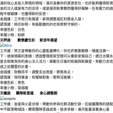
滿的信心去投入熱情的領域，滿月滋養你的資源宮位，也許能夠獲得新資
金的注入或是有力的支持，或是接到新業務而獲得好報酬。在有壓力的過
程中被鍛鍊，也獲得新的反思。
金錢運：工作努力有展望，薪資調整或紅利獎金入袋。
感情運：桃花紛飛，有殷勤邀約的也有默默守候的。
幸運色彩：白色
幸運小物：粉餅
天秤座 歡樂慶生趴 新流年展望
工作運：冥王星帶動你的心靈能量轉化，你也許需要僻靜，隱遁沈澱一
下，放掉煩躁的思緒，透過整理居家空間可以重新安頓自己。週日太陽水
星合相會為你的身心注入活力，啟動生日後的祝福與新展望，有動力去完
成之前擱置的計畫。
金錢運：財務持平，調整支出用度，節儉為主。
感情運：保持單身，有曖昧對象，暫時沒進展。
幸運色彩：黑色
幸運小物：瑜珈服
天蠍座 團隊新意識 身心調整期
工作運：金星與火星合相，帶動你參與社群活動忙碌，在組織團隊的過程
中不斷策略喊話，鞭策團隊意識成長，追求卓越。滿月能量滋養身心喜