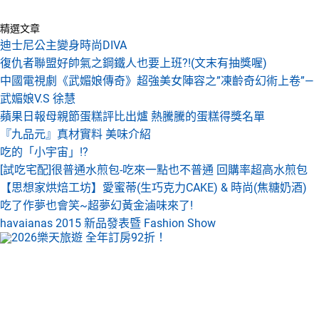
精選文章
迪士尼公主變身時尚DIVA
復仇者聯盟好帥氣之鋼鐵人也要上班?!(文末有抽獎喔)
中國電視劇《武媚娘傳奇》超強美女陣容之”凍齡奇幻術上卷”—
武媚娘V.S 徐慧
蘋果日報母親節蛋糕評比出爐 熱騰騰的蛋糕得獎名單
『九品元』真材實料 美味介紹
吃的「小宇宙」!?
[試吃宅配]很普通水煎包-吃來一點也不普通 回購率超高水煎包
【思想家烘焙工坊】愛蜜蒂(生巧克力CAKE) & 時尚(焦糖奶酒)
吃了作夢也會笑~超夢幻黃金滷味來了!
havaianas 2015 新品發表暨 Fashion Show