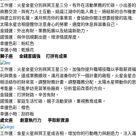
工作運：火星金星分別與冥王星三分，有外在活動業務的忙碌，小出差的
商務交流，與有力人士互動，結識江湖中的能人異士，締結新的合作機會
與建立好的名聲。滿月照亮你的事業宮，會協助你關注想要經營的區塊;
太陽水星合相提醒你注意身心的勞累，適度的休息與滋養自己。
金錢運：外出有財，業務拓展以及結識新助力。
感情運：與伴侶規劃出遊，增添情感厚度。
幸運色彩：粉紅色
幸運小物：乾燥花
獅子座 金錢意識強 打拼有成果
工作運：火星金星分別與冥王星三分，加強你提升職場技職以爭取薪資福
利與獎金，達成業務績效。滿月滋養你的下一個計畫的啟程，火星金星合
相活絡你的財帛宮，調整財務計畫，調整職務分配。太陽水星帶動你的思
考能量，可能參訪見習某些廠商，分析當前改善的方向。
金錢運：打拼財路，辛苦有財。
感情運：家庭生活忙碌，親子活動安排，重視教育成果。
幸運色彩：橙色
幸運小物：刮痧板
處女座 創意執行力 爭取新資源
工作運：金星火星與冥王星成吉相，增加你的行動魄力與創造力，注入滿