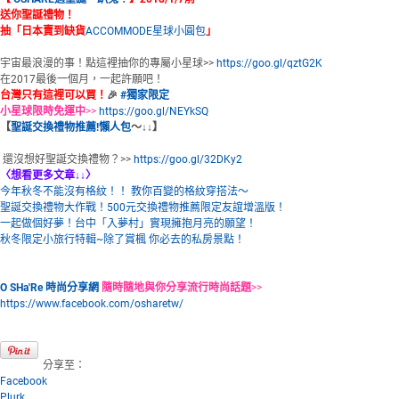
送你聖誕禮物！
抽「日本賣到缺貨
ACCOMMODE星球小圓包
」
宇宙最浪漫的事！點這裡抽你的專屬小星球>>
https://goo.gl/qztG2K
在2017最後一個月，一起許願吧！
台灣只有這裡可以買！
🎉
#
獨家限定
小星球限時免運中
>>
https://goo.gl/NEYkSQ
【
聖誕交換禮物推薦
!
懶人包
～↓↓
】
還沒想好聖誕交換禮物？>>
https://goo.gl/32DKy2
〈想看更多文章↓↓〉
今年秋冬不能沒有格紋！！ 教你百變的格紋穿搭法～
聖誕交換禮物大作戰！500元交換禮物推薦限定友誼增溫版！
一起做個好夢！台中「入夢村」實現擁抱月亮的願望！
秋冬限定小旅行特輯~除了賞楓 你必去的私房景點！
O SHa'Re 時尚分享網
隨時隨地與你分享流行時尚話題
>>
https://www.facebook.com/osharetw/
分享至：
Facebook
Plurk