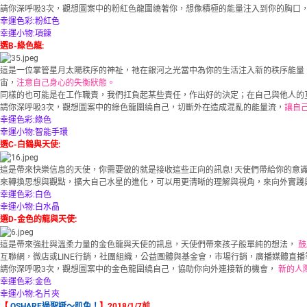
請你深呼吸3次，觀想圖案中的粉紅色龍圍繞著你，想像積極的能量注入到你的胸口
幸運色彩:粉紅色
幸運小物:項鍊
選B-綠色龍:
這是一位掌管星月太陽秩序的神祉，祂在銀河之光當中為你的生活注入新的秩序能量
宙，
注意自己身心的失衡狀態。
同樣的也可能是在工作職責，我們扛負起某些責任，作出好的決定；在自己與他人的
請你深呼吸3次，觀想圖案中的綠色龍圍繞自己，切斷外在造成混亂的能量流，
讓自
幸運色彩:綠色
幸運小物:智能手環
選C-白鶴與天使:
這是帶來快樂信息的天使，你需要做的就是接收這些正向的訊息! 天使們帶給你的
來轉換思想與觀點，擴大自己水星的進化，可以用更清晰的理解與視角，來向外實踐
幸運色彩:白色
幸運小物:白水晶
選D-金色的龍與天使:
這是帶來強壯與溫柔力量的金色龍與天使的訊息，天使們帶來孩子般單純的想法，
鼓
互聯網，微店或LINE行銷，社團組織，公益團體與基金會，市場行銷，廣播媒體直播
請你深呼吸3次，觀想圖案中的金色龍圍繞自己，協助你向外連接新的機會，
新的人
幸運色彩:金色
幸運小物:名片夾
【
OSHARE過聖誕～趴兔！
】2018/1/7前