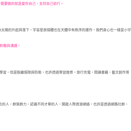
所需要做的就是愛你自己，支持自己前行。
像太陽的升起與落下，宇宙星辰個體也在天體中有秩序的運作，我們身心也一樣是小宇
聆聽與溝通。
中學習，但是脫離侷限與防衛，也許透過學習進修，旅行充電，閱讀書籍，藝文創作等
合的人，群策群力，認識不同才華的人，開啟人際資源網絡，也許是透過網路社群，