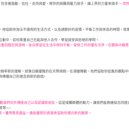
，包含著鼓勵，信任，支持與愛，將你的困難與壓力放手，讓上界的力量來接手，
你
，祂協助你淘汰不適用的生活方式，以及調節好的習慣，平衡工作與休息的時間。就
互動中，如何尊重自己也能與他人合作，學習接受與拒絕的學問。
己重回穩定與清明，並且學習在生活中保持平衡，安排工作的優先次序，在關係中願意
意識頻率新的理解，就像白鶴優雅的在天際飛翔，在湖邊舞動，他們協助你從舊的觀點
與傳播自己的理念與新的創造!
勵我們向外傳達自己以及認識新朋友
，這是接觸群體的動力，讓我們能夠連結志同道
等等~~
際，獲得集思廣益，連結優質的資源來協助你邁向新的願景。