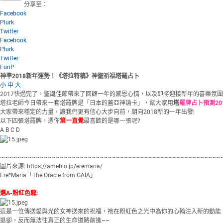
分享至：
Facebook
Plurk
Twitter
Facebook
Plurk
Twitter
FunP
神準2018新年運勢！《塔拉特稿》神聖祈福塔羅占卜
小
中
大
2017快過完了，聖誕佳節帶來了回顧一年的感恩心情，以及即將迎接新年的喜樂氛
塔拉老師今日帶來一套塔羅牌是「日本的蓋亞神諭卡」，幫大家用
塔
羅牌占卜預測
2
大家帶來穩定的力量，讓我們更有信心大步向前，朝向2018新的一年出發!
以下四張塔羅牌，憑你
第一直覺
最喜歡的是哪一張呢?
A B C D
~~~~~~~~~~~~~~~~~~~~~~~~~~~~~~~~~~~~~~~~~~~~~~~~~~~~~~~~
圖片來源: https://ameblo.jp/eremaria/
Ere*Maria「The Oracle from GAIA」
選A-粉紅色龍:
這是一位傳送愛與光的女神送來的祝福，祂在粉紅色之光中為你的心輪注入新的動能
退卻，反而無法往真正的生命道路前進~~