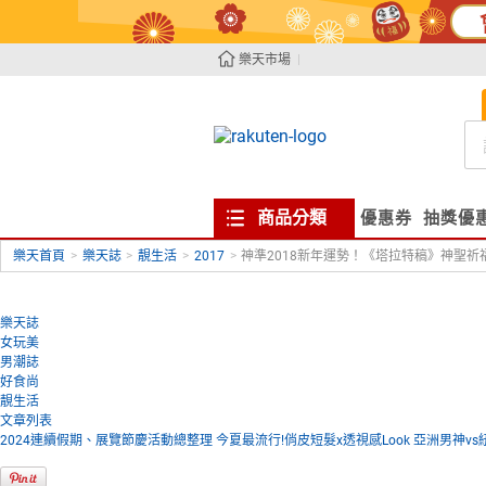
樂天市場
商品分類
優惠券
抽獎優
樂天首頁
>
樂天誌
>
靚生活
>
2017
>
神準2018新年運勢！《塔拉特稿》神聖祈
樂天誌
女玩美
男潮誌
好食尚
靚生活
文章列表
2024連續假期、展覽節慶活動總整理
今夏最流行!俏皮短髮x透視感Look
亞洲男神vs