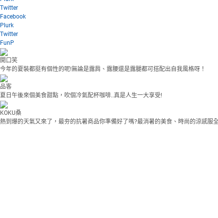
Twitter
Facebook
Plurk
Twitter
FunP
開口笑
今年的夏裝都挺有個性的呢!無論是露肩、露腰還是露腿都可搭配出自我風格呀！
品客
夏日午後來個美食甜點，吹個冷氣配杯咖啡..真是人生一大享受!
KOKU桑
熱到爆的天氣又來了，最夯的抗暑商品你準備好了嗎?最消暑的美食、時尚的涼感服