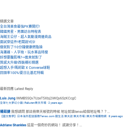
精選文章
全台灣美食最強PK賽開打!
韓國男星、男團訪台時程表
海賊王公仔、超人氣動漫周邊商品
面試穿這件!老闆說YES!
做就對了!10分鐘健康燃脂操
海灘褲、人字拖，玩水單品特搜
好想要腹肌嗎?->進來就對了
質感大升級!西裝襯衫精選
超想入手!瑪莉歐 X Converse球鞋
回頭率100%!夏日比基尼特輯
最新回應
Latest Reply
Luis Jung
IWMB5SQv7UzeT5Xbj2iWQy6SzKCcgC
全球七大夢幻小鎮 | Rakuten樂天市場
·
2 years ago
楊茹捷
我想請問 那註冊樂天帳號的時候 地址就填tenso給個地址嗎？？...
【圖文教學】日本海外配送服務Tenso.com 靚生活 樂天誌 樂天市場 | 樂天市場購物網
·
8 years ago
Adriane Shankles
這是一個奇妙的網站！ 感謝分享！...