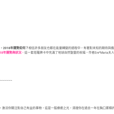
圍。
2018
年運勢如何？
相信許多朋友也都在能量轉變的過程中，有著對未知的期待與擔
018年運勢與狀況
，
這一套塔羅牌卡中充滿了地球自然聖靈的祝福，作者Ere*Maria
~~~~~~
，激活你關注對自己有益的事物，這是一股療癒之光，清理你在過去一年在胸口累積