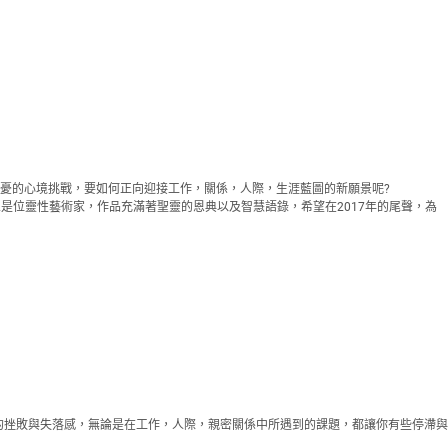
憂的心境挑戰，要如何正向迎接工作，關係，人際，生涯藍圖的新願景呢?
夫人是位靈性藝術家，作品充滿著聖靈的恩典以及智慧語錄，希望在2017年的尾聲，為
的挫敗與失落感，無論是在工作，人際，親密關係中所遇到的課題，都讓你有些停滯與