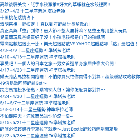
高雄後驛美食，咾手水餃激推!!好大的草蝦就在水餃裡面!!
3/27~4/2 十二星座週運 塔拉老師
十里桃花感情占卜
清明祭祖一鍵搞定！ 直送到府輕鬆討長輩歡心!
真正高興「整」到你！愚人節不整人要幹嘛？惡整王專用整人玩具
兒童節玩具爸媽買好了沒！小孩毛孩都是自己的孩紙阿
電商點數超級比一比，樂天超級點數VS YAHOO超贈點哪「點」最超值！
4/3~4/9十二星座運勢 神準塔拉老師
4/10~4/16十二星座運勢 神準塔拉老師
享受吧！一個人的日本之旅～男女首選單身旅居住宿大公開！
4/17~4/23十二星座運勢 神準塔拉老師
樂天跨店馬拉松開跑囉！不怕你買只怕你買得不划算，超級賺點攻略教你
49倍點數回饋輕鬆Get～
跨店馬拉松多優惠，購物懶人包，讓你怎麼買都划算～
4/24~4/30十二星座運勢 神準塔拉老師
5/1~5/7十二星座運勢 神準塔拉老師
5/8~5/14十二星座運勢 神準塔拉老師
不怕艷陽天，涼感商品讓你沁涼一夏~
5/15~5/21十二星座運勢 神準塔拉老師
輕旅必備輕殼行李箱拉了就走～Just Beetle輕殼箱解剖開箱啦！
5/22~5/28十二星座運勢 神準塔拉老師