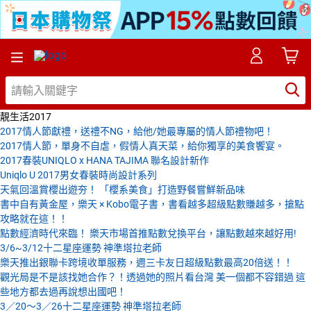
靚生活2017
2017情人節獻禮，送禮不NG，給他/她最專屬的情人節禮物吧！
2017情人節，單身不自虐，假情人真天菜，給你獨享的美食饗宴。
2017春裝UNIQLO x HANA TAJIMA 聯名設計新作
Uniqlo U 2017男女春裝時尚設計系列
天氣回溫賞櫻出遊夯！ 「櫻系美食」打造野餐嘗鮮新品味
書中自有黃金屋，樂天 × Kobo電子書，書看越多超級點數賺越多，搶點
攻略就在這！！
點數經濟時代來臨！ 樂天市場首推點數兌換平台，讓點數越來越好用!
3/6~3/12十二星座運勢 神準塔拉老師
樂天推出銀聯卡跨境收單服務，週三卡友日超級點數最高20倍送！！
觀光局是不是該找她合作？！透過她的照片看台灣 美一個都不容錯過 這
些地方都去過再說想出國吧！
3／20～3／26十二星座運勢 神準塔拉老師