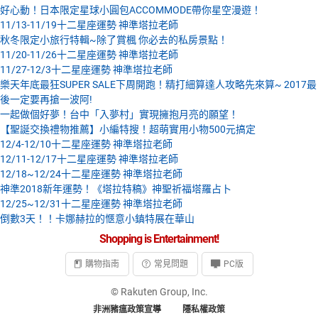
好心動！日本限定星球小圓包ACCOMMODE帶你星空漫遊！
11/13-11/19十二星座運勢 神準塔拉老師
秋冬限定小旅行特輯~除了賞楓 你必去的私房景點！
11/20-11/26十二星座運勢 神準塔拉老師
11/27-12/3十二星座運勢 神準塔拉老師
樂天年底最狂SUPER SALE下周開跑！精打細算達人攻略先來算~ 2017最
後一定要再搶一波阿!
一起做個好夢！台中「入夢村」實現擁抱月亮的願望！
【聖誕交換禮物推薦】小編特搜！超萌實用小物500元搞定
12/4-12/10十二星座運勢 神準塔拉老師
12/11-12/17十二星座運勢 神準塔拉老師
12/18~12/24十二星座運勢 神準塔拉老師
神準2018新年運勢！《塔拉特稿》神聖祈福塔羅占卜
12/25~12/31十二星座運勢 神準塔拉老師
倒數3天！！卡娜赫拉的愜意小鎮特展在華山
Shopping is Entertainment!
購物指南
常見問題
PC版
© Rakuten Group, Inc.
非洲豬瘟政策宣導
隱私權政策