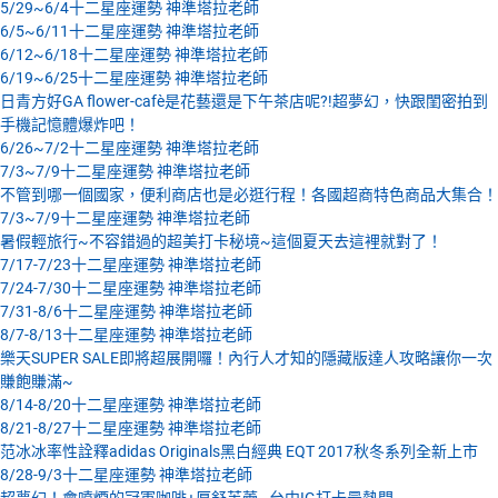
5/29~6/4十二星座運勢 神準塔拉老師
6/5~6/11十二星座運勢 神準塔拉老師
6/12~6/18十二星座運勢 神準塔拉老師
6/19~6/25十二星座運勢 神準塔拉老師
日青方好GA flower-cafè是花藝還是下午茶店呢?!超夢幻，快跟閨密拍到
手機記憶體爆炸吧！
6/26~7/2十二星座運勢 神準塔拉老師
7/3~7/9十二星座運勢 神準塔拉老師
不管到哪一個國家，便利商店也是必逛行程！各國超商特色商品大集合！
7/3~7/9十二星座運勢 神準塔拉老師
暑假輕旅行~不容錯過的超美打卡秘境~這個夏天去這裡就對了！
7/17-7/23十二星座運勢 神準塔拉老師
7/24-7/30十二星座運勢 神準塔拉老師
7/31-8/6十二星座運勢 神準塔拉老師
8/7-8/13十二星座運勢 神準塔拉老師
樂天SUPER SALE即將超展開囉！內行人才知的隱藏版達人攻略讓你一次
賺飽賺滿~
8/14-8/20十二星座運勢 神準塔拉老師
8/21-8/27十二星座運勢 神準塔拉老師
范冰冰率性詮釋adidas Originals黑白經典 EQT 2017秋冬系列全新上市
8/28-9/3十二星座運勢 神準塔拉老師