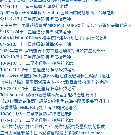
超夢幻！會噴煙的冠軍咖啡+厚舒芙蕾~台中IG打卡最熱門
9/4-9/10十二星座運勢 神準塔拉老師
/街頭直擊/ FENDI早秋Peekaboo包款陪歐陽娜娜踏上音樂之旅
9/11-9/17十二星座運勢 神準塔拉老師
三生三世十里桃花楊冪 受MICHAEL KORS宣佈成為全球首位品牌代言人
9/18-9/24十二星座運勢 神準塔拉老師
Cath Kidston X Disney 攜手彼得潘&奇妙仙子飛向夢幻島!!
9/25-10/1十二星座運勢 神準塔拉老師
2020年開幕!!宮崎駿吉卜力主題遊樂園準備名古屋朝聖～
10/2-10/8十二星座運勢 神準塔拉老師
10/9-10/15十二星座運勢 神準塔拉老師
10/16-10/22十二星座運勢 神準塔拉老師
Halloween萬聖節Party裝扮～新垣結衣變禮物讓粉絲好瘋狂！
《塔拉特稿》萬聖節塔羅占卜~~化妝舞會裝扮 測你的內心
10/23-10/29十二星座運勢 神準塔拉老師
Trick or treat! 寵物也瘋變裝～萬聖節越搞怪越吸睛！
【2017關渡花海節】超夢幻粉紫色花海～閨蜜網美齊打卡！
秋季微醺~Hello Kitty熱！啤酒頭限定聯名！
10/30-11/5十二星座運勢 神準塔拉老師
11/6-11/12十二星座運勢 神準塔拉老師
《塔拉特稿》雙11塔羅占卜~測你的愛情能量與桃花指數
五月天阿信都愛！日本女孩瘋繽紛馬卡龍Pierre Herme～