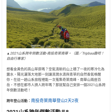
▲2021山系跨年倒數活動-南投奇萊南華。（圖／Tripbaa趣吧！
自由行專家）
想看金黃色的高山草原嗎？空氣清新的山上積了一夜的寒冷化為
露水，陽光灑落大地那一刻讓濕潤水滴與青草的自然香氣喚醒
你。在這一趟山系旅程裡能一次蒐集奇萊南峰、南華山兩座百
岳，不想在都市人擠人跨年嗎？那就幫自己安排一個2021山系跨
年倒數活動吧！
南投奇萊南華登山2天2夜
跨年登山活動：
2021山系跨年倒數活動＃8