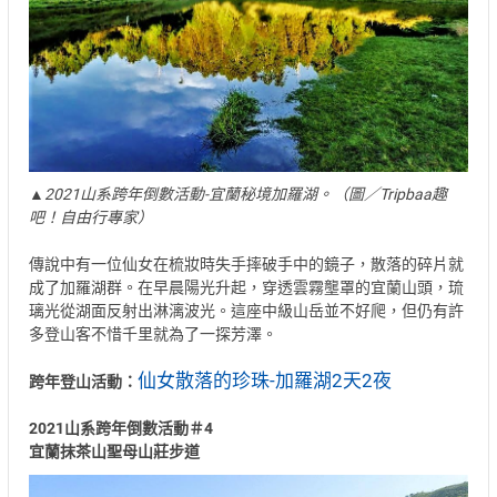
▲2021山系跨年倒數活動-宜蘭秘境加羅湖。（圖／Tripbaa趣
吧！自由行專家）
傳說中有一位仙女在梳妝時失手摔破手中的鏡子，散落的碎片就
成了加羅湖群。在早晨陽光升起，穿透雲霧壟罩的宜蘭山頭，琉
璃光從湖面反射出淋漓波光。這座中級山岳並不好爬，但仍有許
多登山客不惜千里就為了一探芳澤。
仙女散落的珍珠-加羅湖2天2夜
跨年登山活動：
2021山系跨年倒數活動＃4
宜蘭抹茶山聖母山莊步道