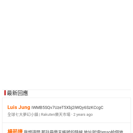
最新回應
Luis Jung
IWMB5SQv7UzeT5Xbj2iWQy6SzKCcgC
·
全球七大夢幻小鎮 | Rakuten樂天市場
2 years ago
楊茹捷
我想請問 那註冊樂天帳號的時候 地址就填tenso給個地