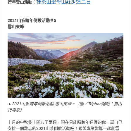
抹茶山聖母山莊步道二日
跨年登山活動：
2021山系跨年倒數活動＃5
雪山東峰
▲2021山系跨年倒數活動-雪山東峰。（圖／Tripbaa趣吧！自由
行專家）
十月的中秋雙十開心了兩週，現在只能盼跨年連假的你，幫自己
安排一個難忘的2021山系倒數活動吧！跟著專業嚮導一起爬雪