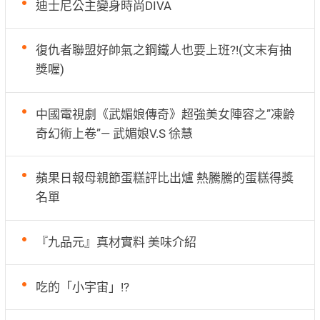
迪士尼公主變身時尚DIVA
復仇者聯盟好帥氣之鋼鐵人也要上班?!(文末有抽
獎喔)
中國電視劇《武媚娘傳奇》超強美女陣容之”凍齡
奇幻術上卷”— 武媚娘V.S 徐慧
蘋果日報母親節蛋糕評比出爐 熱騰騰的蛋糕得獎
名單
『九品元』真材實料 美味介紹
吃的「小宇宙」!?