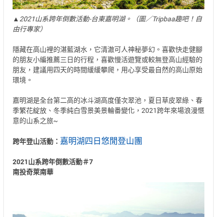
▲2021山系跨年倒數活動-台東嘉明湖。（圖／Tripbaa趣吧！自
由行專家）
隱藏在高山裡的湛藍湖水，它清澈可人神秘夢幻。喜歡快走健腳
的朋友小編推薦三日的行程，喜歡慢活遊覽或較無登高山經驗的
朋友，建議用四天的時間緩緩攀爬，用心享受最自然的高山原始
環境。
嘉明湖是全台第二高的冰斗湖高度僅次翠池，夏日草皮翠綠、春
季繁花綻放、冬季純白雪景美景輪番變化，2021跨年來場浪漫愜
意的山系之旅~
嘉明湖四日悠閒登山團
跨年登山活動：
2021山系跨年倒數活動＃7
南投奇萊南華