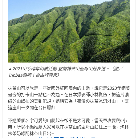
▲2021山系跨年倒數活動-宜蘭抹茶山聖母山莊步道。（圖／
Tripbaa趣吧！自由行專家）
抹茶山可以說是一座從國外紅回國內的山岳，說它是2020年網美
最夯的打卡山一點也不為過。在日本攝影師小林賢伍，把這片濃
綠的山峰拍的美到犯規，還稱它為「臺灣の抹茶冰淇淋山」，讓
這座山一夕間在台日爆紅。
不過著個名字可愛的山爬起來卻不是太可愛，當天單攻要爬6小
時。所以小編推薦大家可以在抹茶山的聖母山莊住上一晚，泡杯
抹茶奶綠配抹茶山日出~