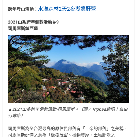
水漾森林2天2夜湖邊野營
跨年登山活動：
2021山系跨年倒數活動＃9
司馬庫斯鎮西堡
▲2021山系跨年倒數活動-司馬庫斯。（圖／Tripbaa趣吧！自由
行專家）
司馬庫斯為全台灣最高的原住民部落有「上帝的部落」之美稱，
司馬庫斯延伸之意為「橡樹茂密、獵物豐厚、土壤肥沃之