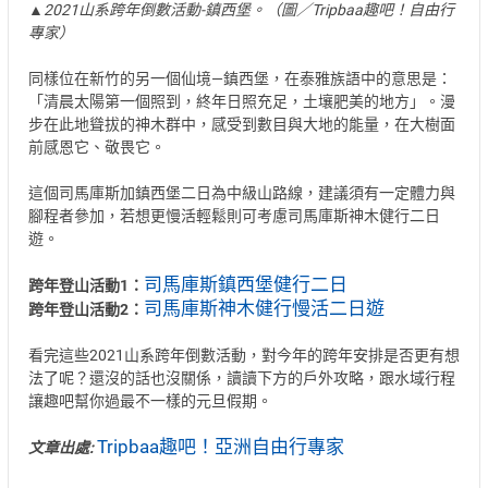
▲2021山系跨年倒數活動-鎮西堡。（圖／Tripbaa趣吧！自由行
專家）
同樣位在新竹的另一個仙境—鎮西堡，在泰雅族語中的意思是：
「清晨太陽第一個照到，終年日照充足，土壤肥美的地方」。漫
步在此地聳拔的神木群中，感受到數目與大地的能量，在大樹面
前感恩它、敬畏它。
這個司馬庫斯加鎮西堡二日為中級山路線，建議須有一定體力與
腳程者參加，若想更慢活輕鬆則可考慮司馬庫斯神木健行二日
遊。
司馬庫斯鎮西堡健行二日
跨年登山活動1：
司馬庫斯神木健行慢活二日遊
跨年登山活動2：
看完這些2021山系跨年倒數活動，對今年的跨年安排是否更有想
法了呢？還沒的話也沒關係，讀讀下方的戶外攻略，跟水域行程
讓趣吧幫你過最不一樣的元旦假期。
Tripbaa趣吧！亞洲自由行專家
文章出處: