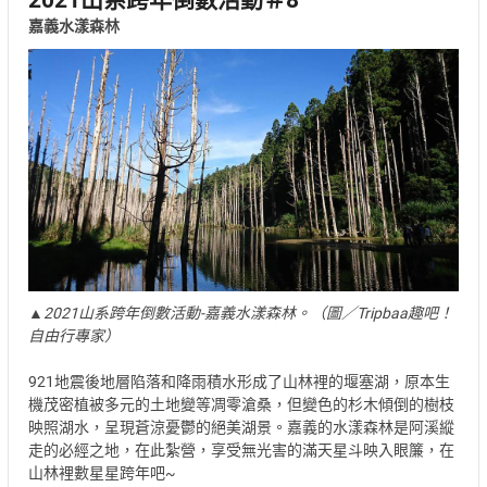
嘉義水漾森林
▲2021山系跨年倒數活動-嘉義水漾森林。（圖／Tripbaa趣吧！
自由行專家）
921地震後地層陷落和降雨積水形成了山林裡的堰塞湖，原本生
機茂密植被多元的土地變等凋零滄桑，但變色的杉木傾倒的樹枝
映照湖水，呈現蒼涼憂鬱的絕美湖景。嘉義的水漾森林是阿溪縱
走的必經之地，在此紮營，享受無光害的滿天星斗映入眼簾，在
山林裡數星星跨年吧~