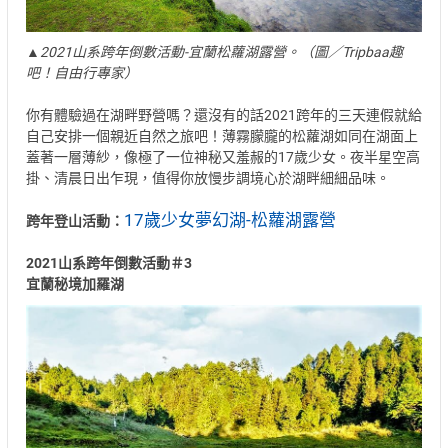
▲2021山系跨年倒數活動-宜蘭松蘿湖露營。（圖／Tripbaa趣
吧！自由行專家）
你有體驗過在湖畔野營嗎？還沒有的話2021跨年的三天連假就給
自己安排一個親近自然之旅吧！薄霧朦朧的松蘿湖如同在湖面上
蓋著一層薄紗，像極了一位神秘又羞赧的17歲少女。夜半星空高
掛、清晨日出乍現，值得你放慢步調境心於湖畔細細品味。
17歲少女夢幻湖-松蘿湖露營
跨年登山活動：
2021山系跨年倒數活動＃3
宜蘭秘境加羅湖