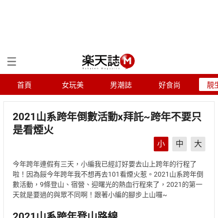
首頁
女玩美
男潮誌
好食尚
靚
2021山系跨年倒數活動x拜託~跨年不要只
是看煙火
小
中
大
今年跨年連假有三天，小編我已經訂好要去山上跨年的行程了
啦！因為餒今年跨年我不想再去101看煙火惹。2021山系跨年倒
數活動，9條登山、宿營、迎曙光的熱血行程來了，2021的第一
天就是要過的與眾不同啊！跟著小編的腳步上山囉~
2021山系跨年登山路線