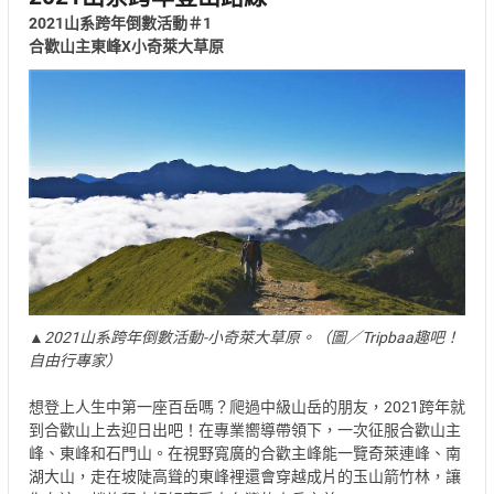
2021山系跨年倒數活動＃1
合歡山主東峰X小奇萊大草原
▲2021山系跨年倒數活動-小奇萊大草原。（圖／Tripbaa趣吧！
自由行專家）
想登上人生中第一座百岳嗎？爬過中級山岳的朋友，2021跨年就
到合歡山上去迎日出吧！在專業嚮導帶領下，一次征服合歡山主
峰、東峰和石門山。在視野寬廣的合歡主峰能一覽奇萊連峰、南
湖大山，走在坡陡高聳的東峰裡還會穿越成片的玉山箭竹林，讓