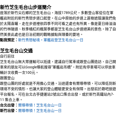
新竹芝生毛台山步道簡介
座落於新竹尖石鄉的芝生毛台山，海拔1789公尺，多數登山客從位在軍
艦岩附近的新竹秀巒步道口起登。在山中原始的步道上蒼樹遮蔭讓我們免
於太陽直曬，走在步道裡依四季不同可看之處也有所異，像是夏日綠油油
的竹林隧道、秋季橘紅的楓葉季都是芝生毛台山步道絕美的景色，除了自
然美景此處也是日治初期的戰略據點與理番的要地。
點我預定：
新竹秀巒秘境。軍艦岩登芝生毛台山一日
芝生毛台山交通
自行前往
芝生毛台山無大眾運輸可以抵達，建議自行駕車或跟登山團造訪，自己開
車來的朋友可以Google導航搜尋“軍艦岩吊橋”，附近有停車場可以停放車
輛計次收費一次100元。
跟團登山
跟登山團的好處就是不用擔心交通，沿途還會有嚮導帶領，可以降低到新
環境不安的情形，也讓大家的登山體驗更安全有保障。出發前於趣吧旅遊
平台報名，可在台北古亭捷運站2號出口集合出發，或於新竹高鐵站內7-
11 集合上車。
台北出發：
嚮導帶領！芝生毛台山一日
新竹出發：
嚮導帶領！芝生毛台山一日