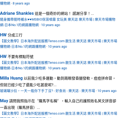
購物網
·
8 years ago
Adriane Shankles
這是一個奇妙的網站！ 感謝分享！...
隨身攜帶隨時補水♥♥MSBIO保濕噴霧 女玩美 樂天誌 樂天市場 | 樂天市場購物
網-日本No.1的網路購物網
·
10 years ago
HW
分成三行
【圖文教學】日本海外配送服務Tenso.com 靚生活 樂天誌 樂天市場 | 樂天市場
購物網-日本No.1的網路購物網
·
10 years ago
HW
不要有標點符號
【圖文教學】日本海外配送服務Tenso.com 靚生活 樂天誌 樂天市場 | 樂天市場
購物網-日本No.1的網路購物網
·
10 years ago
Milla Huang
以前我少吃多運動，動到兩眼發昏腿發軟，痘痘拼命冒，
但就已經少吃了還能少吃甚麼呢?...
玻璃罐沙拉，一天一瓶你下手了沒? - 好食尚 - 樂天誌 - 樂天市場
·
10 years ago
May
請問我照指示在〝羅馬字名稱〞，輸入自己的護照姓名英文拼音卻
一直出現（羅馬拼音）...
【圖文教學】日本海外配送服務Tenso.com 靚生活 樂天誌 樂天市場 | 樂天市場