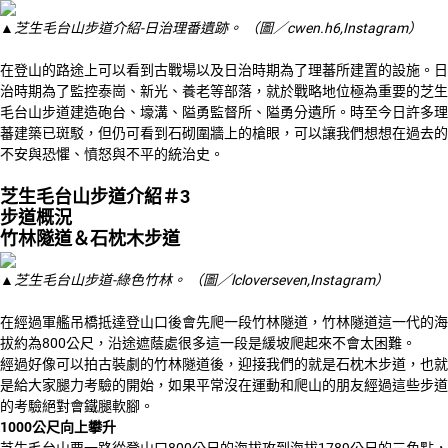
▲芝生毛台山步道介紹-日治理番遺跡。 （圖／cwen.h6,Instagram）
在登山的路途上可以看到古戰場以及日治時期為了理蕃所建置的設施。日
治時期為了監控泰崗、新光、養老等部落，就於戰略地位極為重要的芝生
毛台山步道建造砲台、壕溝、隘勇監督所、隘勇分遺所。時至今日許多理
蕃建築已斑駁，但仍可看到石砌圍牆上的槍眼，可以讓我們想想在過去的
不安與恐懼、憤怒與不平的統治史。
芝生毛台山步道介紹＃3
步道概況
竹林隧道＆石枕木步道
▲芝生毛台山步道-綠色竹林。 （圖／lcloverseven,Instagram）
在經過軍艦吊橋抵達登山口後會先爬一段竹林隧道，竹林隧道這一代的海
拔約為800公尺，沿途遮蔭處很多這一段是緩坡爬起來不會太困難。
經過好像可以拍古裝劇的竹林隧道後，迎接我們的就是石枕木步道，也就
是給大家腿力考驗的開始，如果平常沒在運動和爬山的朋友經過這些步道
的考驗絕對會鐵腿軟腳。
1000
公尺向上攀升
芝生毛台山要一路從登山口800公尺的海拔攻到海拔1789公尺的三角點，