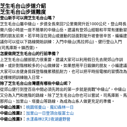
芝生毛台山步道介紹
芝生毛台山步道難度
登山新手可以爬芝生毛台山嗎？
芝生毛台山屬中級山，步道全長來回7公里需爬升近1000公尺，登山時長
需六個小時是一座不簡單的中級山岳。建議有登郊山經驗和平常有運動習
慣的朋友前來。若平時沒在爬山或運動的話面對陡升坡會很辛苦，編編建
議你可以從以下路線開始訓練：入門中級山(馬拉邦山)、健行登山入門
(司馬庫斯＋鎮西堡)。
怎麼做爬芝生毛台山的行前準備？
上芝生毛台山腿部肌力很重要，建議大家可以利用假日先去爬郊山作訓
練，或針對階梯較多的小山做練習。如果想用平日鍛鍊的朋友，小編建議
大家可以去健身房踩登階機累積肌耐力，也可以把平時搭電梯的習慣改為
走樓梯把訓練融入日常。
除了芝生毛台山台灣還有哪些中級山呢？
從郊山健行到登百岳中間必須先跨出的第一步就是挑戰”中級山”，中級山
又分為入門和進階的路線。除了芝生毛台山你也可以嘗試，司馬庫斯、馬
那邦山、加里山、塔曼山等路線，為成為山系人做更充足的準備。
中級山推薦1：
桃園塔曼山．魔幻森林一日
中級山推薦2：
加里山一日登頂台版富士山
中級山推薦3：
水漾森林2天2夜湖邊野營