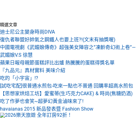
精選文章
迪士尼公主變身時尚DIVA
復仇者聯盟好帥氣之鋼鐵人也要上班?!(文末有抽獎喔)
中國電視劇《武媚娘傳奇》超強美女陣容之”凍齡奇幻術上卷”—
武媚娘V.S 徐慧
蘋果日報母親節蛋糕評比出爐 熱騰騰的蛋糕得獎名單
『九品元』真材實料 美味介紹
吃的「小宇宙」!?
[試吃宅配]很普通水煎包-吃來一點也不普通 回購率超高水煎包
【思想家烘焙工坊】愛蜜蒂(生巧克力CAKE) & 時尚(焦糖奶酒)
吃了作夢也會笑~超夢幻黃金滷味來了!
havaianas 2015 新品發表暨 Fashion Show