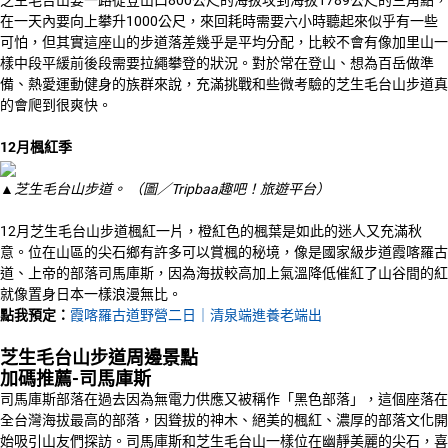
在一天內要向上攀升1000公尺，來回耗時需要六小時聽起來似乎有一些
可怕，但其實這座山的步道落差幾乎是平均分配，比較不會有像加里山一
樣中段平緩前後段需要拉繩攀登的狀況。對於常在登山、想為百岳做準
備、熱愛運動健身的族群來說，充滿挑戰和些微考驗的芝生毛台山步道真
的會爬到很爽快。
12
月楓紅季
▲芝生毛台山步道。 （圖／Tripbaa趣吧！旅遊平台）
12月芝生毛台山步道楓紅一片，橙紅色的楓葉是如此的迷人又充滿秋
意。位在山區的尖石鄉有許多可以賞楓的秘境，像是國家級步道霞喀羅古
道、上帝的部落司馬庫斯，因為海拔較高加上氣溫降低催紅了山谷間的紅
就像置身日本一樣浪漫無比。
點我預定：
霞喀羅古道野營二日｜清泉端進養老端出
芝生毛台山步道周邊景點
加碼推薦-司馬庫斯
司馬庫斯部落在過去因為無電力供應又被稱作「黑色部落」，這個座落在
全台灣海拔最高的部落，因聳拔的神木、絕美的楓紅、濃厚的部落文化開
始吸引山友們探訪。司馬庫斯和芝生毛台山一樣位在幽靜美麗的尖石，喜