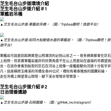
芝生毛台山步道環境介紹
芝生毛台山步道介紹＃1
軍艦岩吊橋
▲芝生毛台山步道-軍艦岩吊橋。 （圖／Tripbaa趣吧！旅遊平台）
▲芝生毛台山步道-如同大船駛過水面的軍艦岩。 （圖／Tripbaa趣吧！旅
遊平台）
軍艦岩可說是刮起網美登山照潮流的必拍山岳之一，很多網美都會在巨石
上拍照，但其實軍艦岩最好的欣賞角度不在山上而是站在遠端的吊橋望過
去，在這你會看到船型的巨石在河谷上就像一座艦艇駛向河道十分氣宇非
凡。這座橫跨玉峰溪的吊橋全長60公尺，橋柱有著泰雅族的圖騰彩繪，
走在吊橋上眼望青山巒巒、腳下溪水彎彎非常愜意。
芝生毛台山步道介紹＃2
日治理番遺跡
▲芝生毛台山步道-石砌圍牆。 （圖／gj94ek_tw,Instagram）