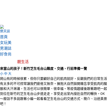
樂天誌
首頁
女玩美
男潮誌
好食尚
靚生活
來當山的孩子！新竹芝生毛台山難度、交通、行前準備一覽
小
中
大
爬山有的時候很累，但你只要顧好自己的肌肉就好，反觀我們的日常生活
有太多的不可控常讓我們疲倦又無奈。擁抱大自然拋開雜念享受肌肉的酸
脹和大汗淋灕，生活也可以很簡單、很幸福。等疫情趨緩後跟著趣吧一起
到位在新竹的芝生毛台山步道走走，享受走出室內接近自然的暢快。OK
～廢話不多說跟著小編一起看看芝生毛台山的交通方式、簡介、沿途美景
吧！