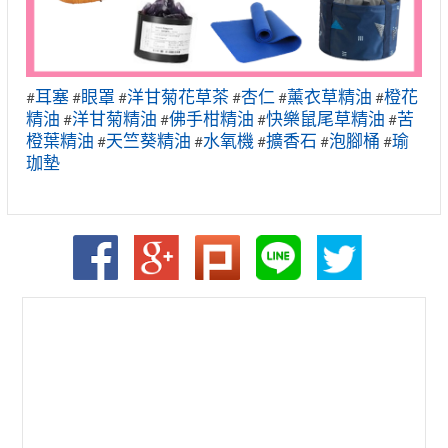
耳塞
眼罩
洋甘菊花草茶
杏仁
薰衣草精油
橙花
#
#
#
#
#
#
精油
洋甘菊精油
佛手柑精油
快樂鼠尾草精油
苦
#
#
#
#
橙葉精油
天竺葵精油
水氧機
擴香石
泡腳桶
瑜
#
#
#
#
#
珈墊