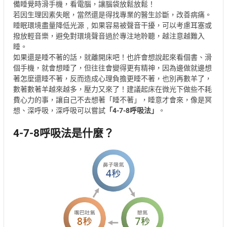
備睡覺時滑手機，看電腦，讓腦袋放鬆放鬆！
若因生理因素失眠，當然還是得找專業的醫生診斷，改善病痛。
睡眠環境盡量降低光源﹐如果容易被聲音干擾，可以考慮耳塞或
撥放輕音樂，避免對環境聲音過於專注地聆聽，越注意越難入
睡。
如果還是睡不著的話，就離開床吧！也許會想說起來看個書、滑
個手機，就會想睡了，但往往會變得更有精神，因為邊做就邊想
著怎麼還睡不著，反而造成心理負擔更睡不著，也別再數羊了，
數著數著羊越來越多，壓力又來了！建議起床在微光下做些不耗
費心力的事，讓自己不去想著「睡不著」，睡意才會來，像是冥
想、深呼吸，深呼吸可以嘗試
「4-7-8呼吸法」
。
4-7-8呼吸法是什麼？