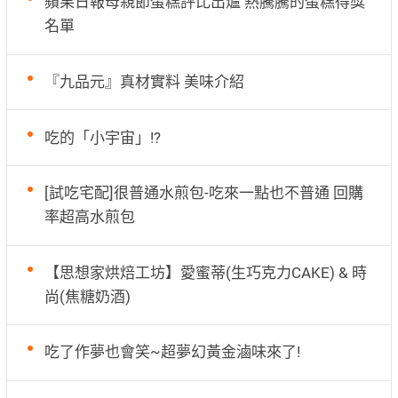
蘋果日報母親節蛋糕評比出爐 熱騰騰的蛋糕得獎
名單
『九品元』真材實料 美味介紹
吃的「小宇宙」!?
[試吃宅配]很普通水煎包-吃來一點也不普通 回購
率超高水煎包
【思想家烘焙工坊】愛蜜蒂(生巧克力CAKE) & 時
尚(焦糖奶酒)
吃了作夢也會笑~超夢幻黃金滷味來了!