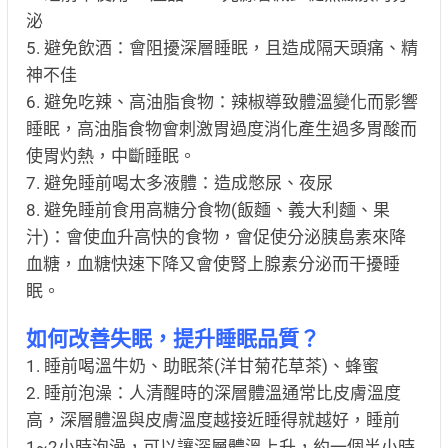
泌
5. 避免飲酒：會阻擾深層睡眠，且造成隔天頭痛、精
神不佳
6. 避免吃辣、高油脂食物：辣椒導致體溫變化而影響
睡眠，高油脂食物會刺激胃過度消化產生過多胃酸而
使胃灼熱，中斷睡眠。
7. 避免睡前喝太多液體：造成憋尿、夜尿
8. 避免睡前食用高糖分食物(飯麵、義大利麵、果
汁)：會使血升高快的食物，會促使分泌胰島素來降
血糖，血糖快速下降又會使腎上腺素分泌而干擾睡
眠。
如何改善失眠，提升睡眠品質？
1. 睡前喝溫牛奶、助眠茶(洋甘菊花草茶)、蜂蜜
2. 睡前泡澡：人清醒時的深層體溫通常比皮膚溫度
高，深層體溫與皮膚溫度越接近睡得就越好，睡前
1~2小時泡澡，可以讓深層體溫上升，約一個半小時