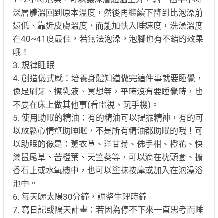
深層體溫回到原本溫度，然後再繼續下降到比泡澡前
還低、靠近皮膚溫度，而能加快入睡速度，洗澡溫度
在40~41度最佳，若無法泡澡，泡腳也有不錯的效果
哦！
3. 規律睡眠
4. 創造儀式感：培養身體知道做完這件事就要睡覺，
像是刷牙、擦乳液、冥想等，平時沒有要睡覺時，也
不要在床上做其他事(看電視、玩手機)。
5. 使用助眠的精油：有的精油可以提振精神，有的可
以放鬆心情幫助睡眠，不是所有精油都助眠的哦！可
以助眠的像是：薰衣草、洋甘菊、佛手柑、橙花、快
樂鼠尾草、苦橙葉、天竺葵等，可以滴在枕頭套、擴
香石上或水氧機中，也可以塗抹按摩或加入在泡澡浴
池中。
6. 每天曬太陽30分鐘，調整生理時鐘
7. 寫日記或隔天計畫：若因為停不下來一直思考而睡