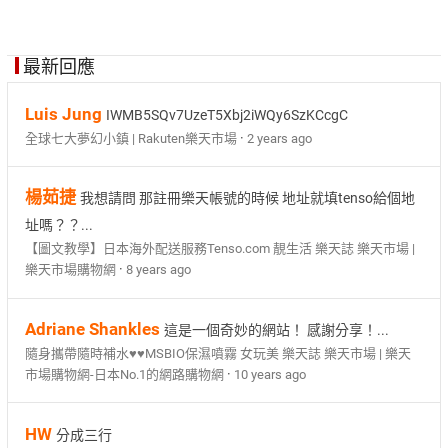
最新回應
Luis Jung
IWMB5SQv7UzeT5Xbj2iWQy6SzKCcgC
·
全球七大夢幻小鎮 | Rakuten樂天市場
2 years ago
楊茹捷
我想請問 那註冊樂天帳號的時候 地址就填tenso給個地
址嗎？？...
【圖文教學】日本海外配送服務Tenso.com 靚生活 樂天誌 樂天市場 |
·
樂天市場購物網
8 years ago
Adriane Shankles
這是一個奇妙的網站！ 感謝分享！...
隨身攜帶隨時補水♥♥MSBIO保濕噴霧 女玩美 樂天誌 樂天市場 | 樂天
·
市場購物網-日本No.1的網路購物網
10 years ago
HW
分成三行