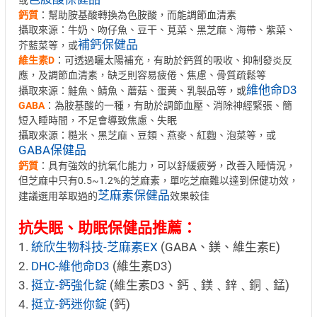
或
鈣質
：幫助胺基酸轉換為色胺酸，而能調節血清素
攝取來源：牛奶、吻仔魚、豆干、莧菜、黑芝麻、海帶、紫菜、
補鈣保健品
芥藍菜等，或
維生素D
：可透過曬太陽補充，有助於鈣質的吸收、抑制發炎反
應，及調節血清素，缺乏則容易疲倦、焦慮、骨質疏鬆等
維他命D3
攝取來源：鮭魚、鯖魚、蘑菇、蛋黃、乳製品等，或
GABA
：為胺基酸的一種，有助於調節血壓、消除神經緊張、簡
短入睡時間，不足會導致焦慮、失眠
攝取來源：糙米、黑芝麻、豆類、燕麥、紅麴、泡菜等，或
GABA保健品
鈣質
：具有強效的抗氧化能力，可以舒緩疲勞，改善入睡情況，
但芝麻中只有0.5~1.2%的芝麻素，單吃芝麻難以達到保健功效，
芝麻素保健品
建議選用萃取過的
效果較佳
抗失眠、助眠保健品推薦：
1.
統欣生物科技-芝麻素EX
(GABA、鎂、維生素E)
2.
DHC-維他命D3
(維生素D3)
3.
挺立-鈣強化錠
(維生素D3、鈣﹑鎂﹑鋅﹑銅﹑錳)
4.
挺立-鈣迷你錠
(鈣)