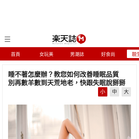
首頁
女玩美
男潮誌
好食尚
靚
睡不著怎麼辦？教您如何改善睡眠品質
別再數羊數到天荒地老，快跟失眠說掰掰
小
中
大