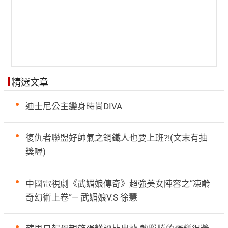
精選文章
迪士尼公主變身時尚DIVA
復仇者聯盟好帥氣之鋼鐵人也要上班?!(文末有抽
獎喔)
中國電視劇《武媚娘傳奇》超強美女陣容之”凍齡
奇幻術上卷”— 武媚娘V.S 徐慧