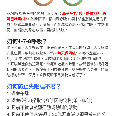
4-7-8指的是呼吸時間的比例分配：
鼻子吸氣4秒，憋氣7秒，再
嘴巴吐氣8秒
，依此循環，藉由深呼吸，讓肺部能獲得充足的氧
氣，以跟二氧化碳充足交換，而能減緩心跳、穩定血壓、放鬆肌
肉，而能感到身心放鬆，自然好入眠。
如何4-7-8呼吸？
坐正坐直，舌尖輕放在上排牙齒後方，在吸氣吐氣時，舌尖維持
在此位置。用無心放鬆的心情，
每天做四組
4-7-8(不宜超過四
組)。若中途感到頭暈，就放慢呼吸速度；若無法憋氣這麼久，
也可以等比例縮短吸氣、憋氣和吐氣的時間，身體習慣這樣呼吸
比例的節奏後，再慢慢等比例拉長秒數，讓呼吸更深更長，持續
這樣的練習一個月，會發現睡眠品質比以前好了。
如何防止失眠睡不著？
1. 避免午睡
2. 避免(減少)攝取含咖啡因的食物(茶、咖啡)
3. 睡前不從事激烈運動或動腦的活動
4. 睡前不使用3C產品：3C光源會減少褪黑激素的分