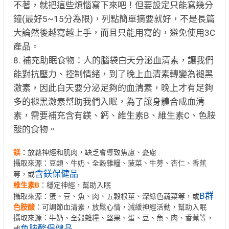
不著，就把這些煩惱寫下來吧！但要設定只能寫幾分
鐘(最好5~15分為限)，列點簡單摘要就好，不是長篇
大論然後越寫越上手，而且只能用寫的，避免使用3C
產品。
8. 補充助眠食物：人的腦袋白天分泌血清素，讓我們
能對抗壓力、控制情緒，到了晚上血清素轉變為褪黑
激素，因此白天要分泌足夠的血清素，晚上才有足夠
多的褪黑激素幫助我們入眠，為了讓身體合成血清
素，需要補充含有鎂、鈣、維生素B、維生素C、色胺
酸的食物。
鎂
：
放鬆神經和肌肉，缺乏會導致焦慮、憂慮
攝取來源：豆類、牛奶、全榖雜糧、菠菜、牛蒡、杏仁、香蕉
含鎂保健品
等，或
維生素B
：穩定神經，幫助入眠
B群
攝取來源：蛋、豆、魚、肉、五穀根莖、深綠色蔬菜等，或
色胺酸
：可調節血清素，放鬆心情，減緩神經活動，幫助入眠
攝取來源：牛奶、全榖雜糧、堅果、蛋、豆、魚、肉、香蕉等，
色胺酸保健品