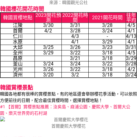
來源：韓國觀光公社
韓國櫻花開花時間
2023開花預
2022開花時
往年
韓國賞櫻地點
2021開花時間
測
間
平均
江陵
3/30
3/31
3/28
4/5
首爾
4/2
3/28
3/24
4/1
仁川
4/3
-
4/13
水原
4/1
3/29
4/1
大邱
3/25
3/26
3/23
3/31
全州
3/29
3/22
3/18
4/5
昌原
3/21
3/18
3/29
釜山
3/24
3/24
3/22
3/28
光州
3/26
3/22
3/18
4/2
濟州
3/20
3/2
3/18
3/24
韓國賞櫻景點
韓國各地都有很棒的賞櫻景點，有的地區還會舉辦櫻花季活動，可以依照
方便前往的日期，配合最佳賞櫻時間，選擇賞櫻地點！
#1 【首爾】賞櫻景點推薦：汝矣島、麻浦公園、慶熙大學、首爾大公
園、樂天世界旁的石村湖
首爾慶熙大學櫻花