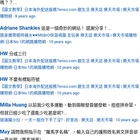
嗎？？...
【圖文教學】日本海外配送服務Tenso.com 靚生活 樂天誌 樂天市場 | 樂天市場
購物網
·
8 years ago
Adriane Shankles
這是一個奇妙的網站！ 感謝分享！...
隨身攜帶隨時補水♥♥MSBIO保濕噴霧 女玩美 樂天誌 樂天市場 | 樂天市場購物
網-日本No.1的網路購物網
·
10 years ago
HW
分成三行
【圖文教學】日本海外配送服務Tenso.com 靚生活 樂天誌 樂天市場 | 樂天市場
購物網-日本No.1的網路購物網
·
10 years ago
HW
不要有標點符號
【圖文教學】日本海外配送服務Tenso.com 靚生活 樂天誌 樂天市場 | 樂天市場
購物網-日本No.1的網路購物網
·
10 years ago
Milla Huang
以前我少吃多運動，動到兩眼發昏腿發軟，痘痘拼命冒，
但就已經少吃了還能少吃甚麼呢?...
玻璃罐沙拉，一天一瓶你下手了沒? - 好食尚 - 樂天誌 - 樂天市場
·
10 years ago
May
請問我照指示在〝羅馬字名稱〞，輸入自己的護照姓名英文拼音卻
一直出現（羅馬拼音）...