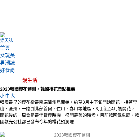
樂天誌
首頁
女玩美
男潮誌
好食尚
靚生活
2023韓國櫻花預測，韓國櫻花景點推薦
小
中
大
韓國最早的櫻花從最南端濟州島開始，約莫3月中下旬開始開花，接著釜
山、全州，一路到北部首爾、仁川、春川等地區，3月底至4月初開花，
開花後的一周會是最佳賞櫻時機，盛開最美的時候。目前韓國氣象廳、韓
國觀光公社都已發布今年的櫻花預測囉！