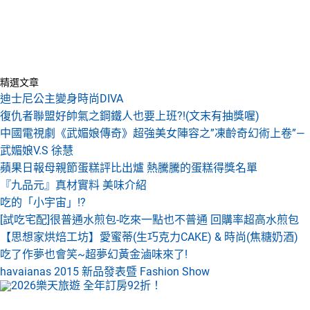
精選文章
迪士尼公主變身時尚DIVA
復仇者聯盟好帥氣之鋼鐵人也要上班?!(文末有抽獎喔)
中國電視劇《武媚娘傳奇》超強美女陣容之”凍齡奇幻術上卷”—
武媚娘V.S 徐慧
蘋果日報母親節蛋糕評比出爐 熱騰騰的蛋糕得獎名單
『九品元』真材實料 美味介紹
吃的「小宇宙」!?
[試吃宅配]很普通水煎包-吃來一點也不普通 回購率超高水煎包
【思想家烘焙工坊】愛蜜蒂(生巧克力CAKE) & 時尚(焦糖奶酒)
吃了作夢也會笑~超夢幻黃金滷味來了!
havaianas 2015 新品發表暨 Fashion Show