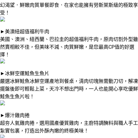
幻渴望．鮮嫩肉質單餐即食．在家也能擁有勞斯萊斯級的極致享
受！
►美澳紐超值福利牛肉
美國、澳洲、紐西蘭、巴拉圭的超值福利牛肉，原肉切割外型雖
然賣相較不佳，但美味不減、肉質鮮嫩，是您最高CP值的好選
擇！
►冰鮮空運鮭魚生魚片
嚴選冰鮮鮭魚冰鮮空運產地到餐桌，清肉切塊無需動刀切，解凍
擺盤後即可輕鬆上菜，天冷不想出門時，一人也能開心享吃優鮮
鮭魚生魚片啦！
►爆汁雞肉捲
超夯人氣雞肉捲，選用國產優質雞肉，主廚特調醃料與職人手工
紮實包裏，打造出外酥內嫩的終極美味！