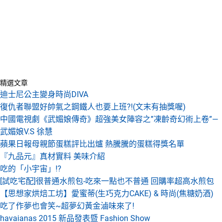
精選文章
迪士尼公主變身時尚DIVA
復仇者聯盟好帥氣之鋼鐵人也要上班?!(文末有抽獎喔)
中國電視劇《武媚娘傳奇》超強美女陣容之”凍齡奇幻術上卷”—
武媚娘V.S 徐慧
蘋果日報母親節蛋糕評比出爐 熱騰騰的蛋糕得獎名單
『九品元』真材實料 美味介紹
吃的「小宇宙」!?
[試吃宅配]很普通水煎包-吃來一點也不普通 回購率超高水煎包
【思想家烘焙工坊】愛蜜蒂(生巧克力CAKE) & 時尚(焦糖奶酒)
吃了作夢也會笑~超夢幻黃金滷味來了!
havaianas 2015 新品發表暨 Fashion Show