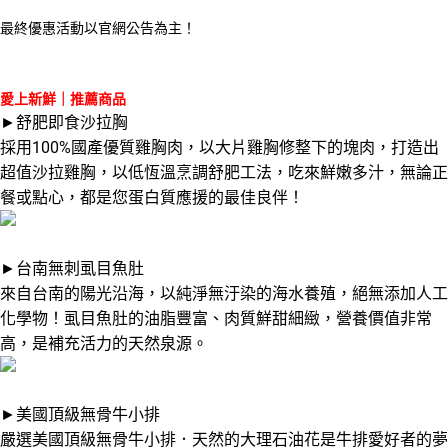
最終優惠活動以官網公告為主！
愛上新鮮｜推薦商品
►舒肥即食沙拉胸
採用100%國產優質雞胸肉，以大片雞胸修整下的塊肉，打造出
超值沙拉雞胸，以低恆溫烹調舒肥工法，吃來鮮嫩多汁，無論正
餐或點心，都是您蛋白質應援的最佳良伴！
►台南無刺虱目魚肚
來自台南的陽光沿海，以純淨無汙染的海水養殖，絕無添加人工
化學物！虱目魚肚的油脂豐富、肉質鮮甜細緻，營養價值非常
高，是補充活力的天然泉源。
►美國頂級無骨牛小排
嚴選美國頂級無骨牛小排．天然的大理石油花是牛排愛好者的夢