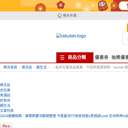
樂天市場
商品分類
優惠券
抽獎優
樂天首頁
>
樂天誌
>
靚生活
>
>
船井生醫商品推薦：牛奶鈣魚膠原粉、burner 極
樂天誌
女玩美
男潮誌
好食尚
靚生活
文章列表
2024連續假期、展覽節慶活動總整理
今夏最流行!俏皮短髮x透視感Look
亞洲男神vs