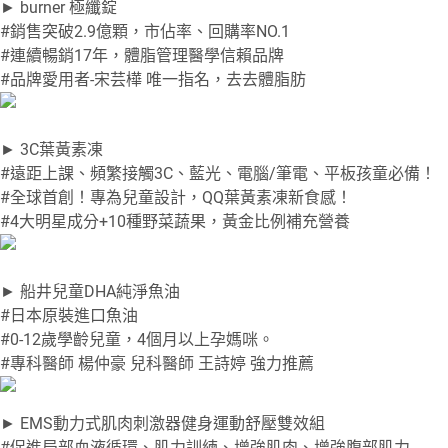
► burner 極纖錠
#銷售突破2.9億顆，市佔率、回購率NO.1
#連續暢銷17年，體脂管理醫學信賴品牌
#品牌愛用者-宋芸樺 唯一指名，去去體脂肪
► 3C葉黃素凍
#遠距上課、頻繁接觸3C、藍光、電腦/筆電、平板孩童必備！
#全球首創！專為兒童設計，QQ葉黃素凍新食感！
#4大明星成分+10種野菜蔬果，黃金比例補充營養
► 船井兒童DHA純淨魚油
#日本原裝進口魚油
#0-12歲學齡兒童，4個月以上孕媽咪。
#專科醫師 楊仲豪 兒科醫師 王詩婷 強力推薦
► EMS動力式肌肉刺激器健身運動舒壓雙效組
#促進局部血液循環、肌力訓練、增強肌肉、增強腹部肌力