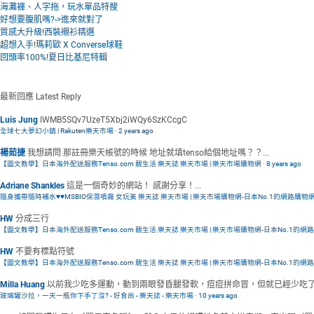
海灘褲、人字拖，玩水單品特搜
好想要腹肌嗎?->進來就對了
質感大升級!西裝襯衫精選
超想入手!瑪莉歐 X Converse球鞋
回頭率100%!夏日比基尼特輯
最新回應
Latest Reply
Luis Jung
IWMB5SQv7UzeT5Xbj2iWQy6SzKCcgC
全球七大夢幻小鎮 | Rakuten樂天市場
·
2 years ago
楊茹捷
我想請問 那註冊樂天帳號的時候 地址就填tenso給個地址嗎？？...
【圖文教學】日本海外配送服務Tenso.com 靚生活 樂天誌 樂天市場 | 樂天市場購物網
·
8 years ago
Adriane Shankles
這是一個奇妙的網站！ 感謝分享！...
隨身攜帶隨時補水♥♥MSBIO保濕噴霧 女玩美 樂天誌 樂天市場 | 樂天市場購物網-日本No.1的網路購物
HW
分成三行
【圖文教學】日本海外配送服務Tenso.com 靚生活 樂天誌 樂天市場 | 樂天市場購物網-日本No.1的網
HW
不要有標點符號
【圖文教學】日本海外配送服務Tenso.com 靚生活 樂天誌 樂天市場 | 樂天市場購物網-日本No.1的網
Milla Huang
以前我少吃多運動，動到兩眼發昏腿發軟，痘痘拼命冒，但就已經少吃了還
玻璃罐沙拉，一天一瓶你下手了沒? - 好食尚 - 樂天誌 - 樂天市場
·
10 years ago