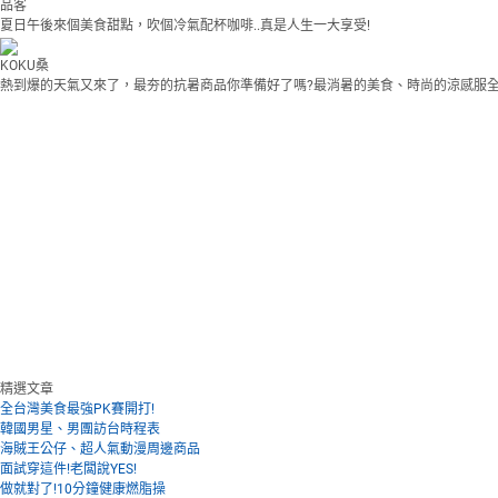
品客
夏日午後來個美食甜點，吹個冷氣配杯咖啡..真是人生一大享受!
KOKU桑
熱到爆的天氣又來了，最夯的抗暑商品你準備好了嗎?最消暑的美食、時尚的涼感服
精選文章
全台灣美食最強PK賽開打!
韓國男星、男團訪台時程表
海賊王公仔、超人氣動漫周邊商品
面試穿這件!老闆說YES!
做就對了!10分鐘健康燃脂操