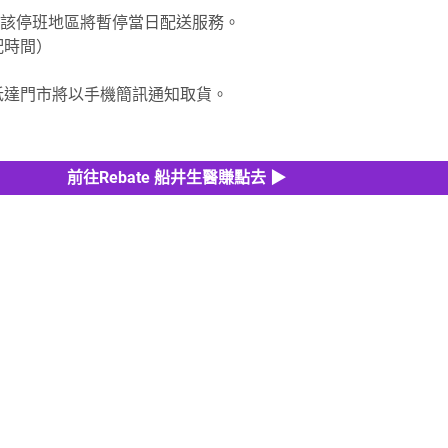
該停班地區將暫停當日配送服務。
配時間）
品抵達門市將以手機簡訊通知取貨。
前往Rebate 船井生醫賺點去 ▶