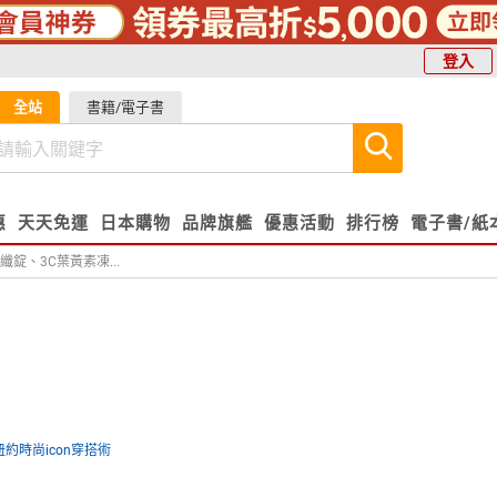
登入
全站
書籍/電子書
惠
天天免運
日本購物
品牌旗艦
優惠活動
排行榜
電子書/紙
纖錠、3C葉黃素凍...
紐約時尚icon穿搭術