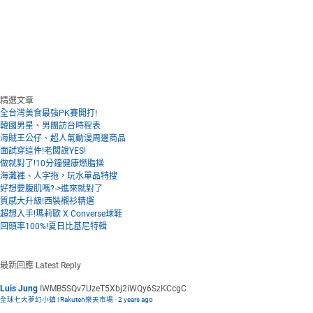
精選文章
全台灣美食最強PK賽開打!
韓國男星、男團訪台時程表
海賊王公仔、超人氣動漫周邊商品
面試穿這件!老闆說YES!
做就對了!10分鐘健康燃脂操
海灘褲、人字拖，玩水單品特搜
好想要腹肌嗎?->進來就對了
質感大升級!西裝襯衫精選
超想入手!瑪莉歐 X Converse球鞋
回頭率100%!夏日比基尼特輯
最新回應
Latest Reply
Luis Jung
IWMB5SQv7UzeT5Xbj2iWQy6SzKCcgC
全球七大夢幻小鎮 | Rakuten樂天市場
·
2 years ago