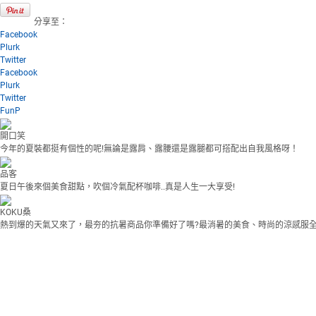
分享至：
Facebook
Plurk
Twitter
Facebook
Plurk
Twitter
FunP
開口笑
今年的夏裝都挺有個性的呢!無論是露肩、露腰還是露腿都可搭配出自我風格呀！
品客
夏日午後來個美食甜點，吹個冷氣配杯咖啡..真是人生一大享受!
KOKU桑
熱到爆的天氣又來了，最夯的抗暑商品你準備好了嗎?最消暑的美食、時尚的涼感服