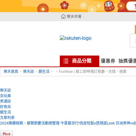
樂天市場
商品分類
優惠券
抽獎優
樂天首頁
>
樂天誌
>
靚生活
>
>
FunNow | 線上即時預訂餐廳、住宿、按摩
樂天誌
女玩美
男潮誌
好食尚
靚生活
文章列表
2024連續假期、展覽節慶活動總整理
今夏最流行!俏皮短髮x透視感Look
亞洲男神vs