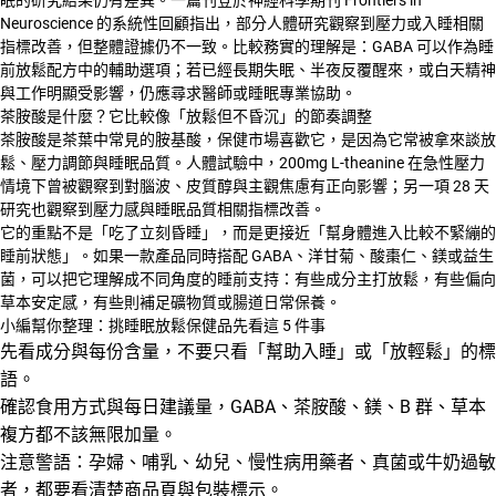
Neuroscience 的系統性回顧指出，部分人體研究觀察到壓力或入睡相關
指標改善，但整體證據仍不一致。比較務實的理解是：GABA 可以作為睡
前放鬆配方中的輔助選項；若已經長期失眠、半夜反覆醒來，或白天精神
與工作明顯受影響，仍應尋求醫師或睡眠專業協助。
茶胺酸是什麼？它比較像「放鬆但不昏沉」的節奏調整
茶胺酸是茶葉中常見的胺基酸，保健市場喜歡它，是因為它常被拿來談放
鬆、壓力調節與睡眠品質。人體試驗中，200mg L-theanine 在急性壓力
情境下曾被觀察到對腦波、皮質醇與主觀焦慮有正向影響；另一項 28 天
研究也觀察到壓力感與睡眠品質相關指標改善。
它的重點不是「吃了立刻昏睡」，而是更接近「幫身體進入比較不緊繃的
睡前狀態」。如果一款產品同時搭配 GABA、洋甘菊、酸棗仁、鎂或益生
菌，可以把它理解成不同角度的睡前支持：有些成分主打放鬆，有些偏向
草本安定感，有些則補足礦物質或腸道日常保養。
小編幫你整理：挑睡眠放鬆保健品先看這 5 件事
先看成分與每份含量，不要只看「幫助入睡」或「放輕鬆」的標
語。
確認食用方式與每日建議量，GABA、茶胺酸、鎂、B 群、草本
複方都不該無限加量。
注意警語：孕婦、哺乳、幼兒、慢性病用藥者、真菌或牛奶過敏
者，都要看清楚商品頁與包裝標示。