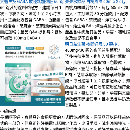
大醫生技 GABA 放輕鬆加強版 60 錠
夢夢水飲品 白桃風味 60ml x 28 包
60 錠裝的錠劑型配方，建議每日 1
白桃風味睡前飲品，每包 60ml、28
次、每次 2 錠，睡前 1 至 2 小時食
包入，主打睡前 30 分鐘飲用。配方
用。主要配方包含 GABA、色胺酸、
包含 GABA、茶胺酸、洋甘菊萃取
γ-穀維素、芝麻素、芝麻醚素與愛爾
物、維生素 B6、蜂蜜與膠原蛋白。
蘭紅藻粉；產品 Q&A 提到每 2 錠約
產品含牛奶及其製品，孕婦、哺乳婦
可攝取 100mg GABA。
女及幼兒不宜食用。
明日益生菌 夜間好眠 30 顆/包
400mg×30 顆的夜間益生菌配方，除
了多株益生菌，也加入酸棗仁萃取
物、米糠 GABA 萃取物、色胺酸、
海藻鈣、靈芝、枸杞、蛹蟲草、酵母
B 群、芝麻萃取粉、鋅酵母與茶胺
酸。每日建議 1 至 2 顆搭配溫水；如
產品所提醒，可在睡前使用並維持全
暗環境。嬰幼兒、兒童、孕婦與真菌
過敏者不建議使用，且本品含牛奶及
其製品。
小編結語
長期睡不好，身體真的會用更貴的方式跟你討回來。保健品可以是睡前儀
式的一部分，但真正的好眠還包括固定作息、少滑手機、減少晚間強光、
適度運動與必要時求助專業。別把睡覺當成浪費時間，睡好才是隔天所有