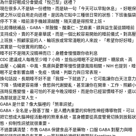
為什麼好眠成分會變成「悅己型」送禮？
現在很多人不是缺一份禮物，而是缺一句「今天可以早點休息」。好眠保
健之所以從自用走向送禮，是因為它貼中三種很日常的狀態：下班後腦袋
停不下來、睡前滑手機越滑越醒、隔天還是得照常上班。
比起傳統補品，GABA、茶胺酸、酸棗仁、芝麻素、鎂與益生菌這類睡前
支持成分，賣的不是豪華感，而是一個比較容易開始的睡前儀式。對高壓
上班族、照顧家庭的人、輪班族或常常淺眠的人來說，「希望你好好睡」
其實是一句很實用的關心。
睡不好不是隔天沒精神而已：身體會慢慢跟你收利息
CDC 建議成人每晚至少睡 7 小時，並指出睡眠不足與肥胖、糖尿病、高
血壓、心臟病、中風、焦慮與憂鬱等慢性健康風險相關。NIH 也提到，睡
眠不足會影響血糖、免疫、情緒、判斷力與日常表現。
換句話說，長期睡不好不是「我撐一下就過了」。它可能讓你白天注意力
下降、情緒更容易爆、食慾與代謝變亂，甚至讓你在開車、工作、照顧小
孩時反應變慢。最可怕的不是今晚沒睡好，而是你已經習慣睡不好，還以
為那就是正常人生。
GABA 是什麼？像大腦裡的「煞車訊號」
GABA，全名是 γ-胺基丁酸，是人體內重要的抑制性神經傳導物質，可以
把它想成大腦神經活動裡的煞車系統。當身體要從高度警覺切換到放鬆狀
態，抑制性訊號就很重要。
不過要講清楚：市售 GABA 保健食品不是藥物，口服 GABA 對壓力與睡
眠的研究結果仍有差異。一篇刊登於神經科學期刊 Frontiers in