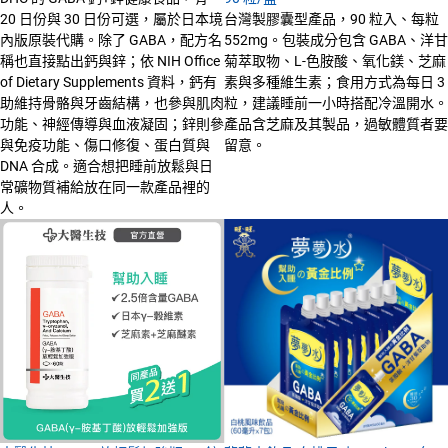
20 日份與 30 日份可選，屬於日本境
台灣製膠囊型產品，90 粒入、每粒
內版原裝代購。除了 GABA，配方名
552mg。包裝成分包含 GABA、洋甘
稱也直接點出鈣與鋅；依 NIH Office
菊萃取物、L-色胺酸、氧化鎂、芝麻
of Dietary Supplements 資料，鈣有
素與多種維生素；食用方式為每日 3
助維持骨骼與牙齒結構，也參與肌肉
粒，建議睡前一小時搭配冷溫開水。
功能、神經傳導與血液凝固；鋅則參
產品含芝麻及其製品，過敏體質者要
與免疫功能、傷口修復、蛋白質與
留意。
DNA 合成。適合想把睡前放鬆與日
常礦物質補給放在同一款產品裡的
人。