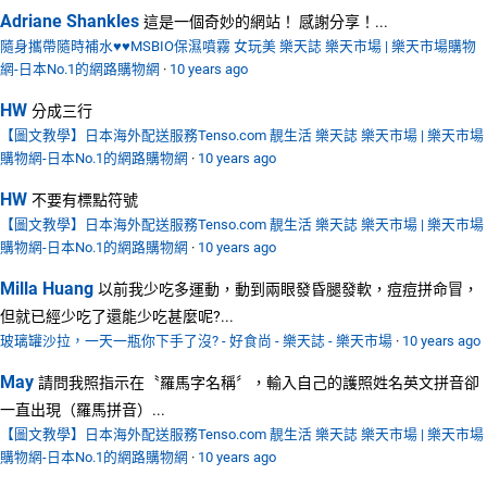
Adriane Shankles
這是一個奇妙的網站！ 感謝分享！...
隨身攜帶隨時補水♥♥MSBIO保濕噴霧 女玩美 樂天誌 樂天市場 | 樂天市場購物
網-日本No.1的網路購物網
·
10 years ago
HW
分成三行
【圖文教學】日本海外配送服務Tenso.com 靚生活 樂天誌 樂天市場 | 樂天市場
購物網-日本No.1的網路購物網
·
10 years ago
HW
不要有標點符號
【圖文教學】日本海外配送服務Tenso.com 靚生活 樂天誌 樂天市場 | 樂天市場
購物網-日本No.1的網路購物網
·
10 years ago
Milla Huang
以前我少吃多運動，動到兩眼發昏腿發軟，痘痘拼命冒，
但就已經少吃了還能少吃甚麼呢?...
玻璃罐沙拉，一天一瓶你下手了沒? - 好食尚 - 樂天誌 - 樂天市場
·
10 years ago
May
請問我照指示在〝羅馬字名稱〞，輸入自己的護照姓名英文拼音卻
一直出現（羅馬拼音）...
【圖文教學】日本海外配送服務Tenso.com 靚生活 樂天誌 樂天市場 | 樂天市場
購物網-日本No.1的網路購物網
·
10 years ago