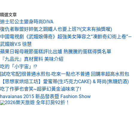
精選文章
迪士尼公主變身時尚DIVA
復仇者聯盟好帥氣之鋼鐵人也要上班?!(文末有抽獎喔)
中國電視劇《武媚娘傳奇》超強美女陣容之”凍齡奇幻術上卷”—
武媚娘V.S 徐慧
蘋果日報母親節蛋糕評比出爐 熱騰騰的蛋糕得獎名單
『九品元』真材實料 美味介紹
吃的「小宇宙」!?
[試吃宅配]很普通水煎包-吃來一點也不普通 回購率超高水煎包
【思想家烘焙工坊】愛蜜蒂(生巧克力CAKE) & 時尚(焦糖奶酒)
吃了作夢也會笑~超夢幻黃金滷味來了!
havaianas 2015 新品發表暨 Fashion Show