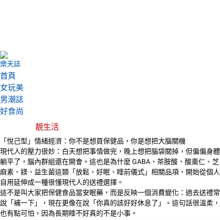
樂天誌
首頁
女玩美
男潮誌
好食尚
靚生活
「悅己型」情緒經濟：你不是想買保健品，你是想把大腦關機
現代人的壓力很妙：白天想把事情做完，晚上想把腦袋關掉，但偏偏身體
躺平了，腦內群組還在開會。這也是為什麼 GABA、茶胺酸、酸棗仁、芝
麻素、鎂、益生菌這類「放鬆、好眠、睡前儀式」相關品項，開始從個人
自用延伸成一種很懂現代人的送禮選擇。
這不是叫大家把保健食品當安眠藥，而是反映一個消費變化：過去送禮常
說「補一下」，現在更像在說「你真的該好好休息了」。這句話很溫柔，
也有點可怕，因為長期睡不好真的不是小事。