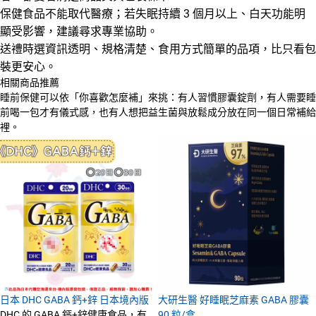
保健食品不能取代醫療；若失眠持續 3 個月以上、白天功能明
顯受影響，建議尋求專業協助。
送禮時選資訊透明、規格清楚、食用方式簡單的品項，比只看包
裝更安心。
相關商品推薦
睡前保健可以依「你喜歡怎麼補」來挑：有人習慣膠囊錠劑，有人需要睡
前喝一包才有儀式感，也有人想把益生菌與放鬆成分放在同一個日常補給
裡。
日本 DHC GABA 鈣+鋅 日本境內版
大研生醫 好睡眠芝麻素 GABA 膠囊
DHC 的 GABA 鈣+鋅健康食品，有
90 粒/盒