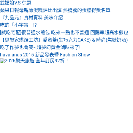
武媚娘V.S 徐慧
蘋果日報母親節蛋糕評比出爐 熱騰騰的蛋糕得獎名單
『九品元』真材實料 美味介紹
吃的「小宇宙」!?
[試吃宅配]很普通水煎包-吃來一點也不普通 回購率超高水煎包
【思想家烘焙工坊】愛蜜蒂(生巧克力CAKE) & 時尚(焦糖奶酒)
吃了作夢也會笑~超夢幻黃金滷味來了!
havaianas 2015 新品發表暨 Fashion Show