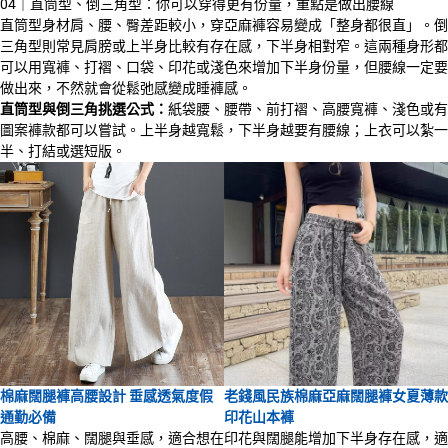
04｜直筒型、倒三角型：你可以穿得更有份量，重點是做出腰線
直筒型身材肩、腰、臀差距較小，穿亞麻褲容易變成「整身都很直」。倒
三角型則常見肩膀或上半身比較有存在感，下半身相對窄。這兩種身形都
可以用寬褲、打褶、口袋、印花或淺色來增加下半身份量，但腰線一定要
做出來，不然就會從鬆弛感變成睡褲感。
直筒型與倒三角挑選公式：
紙袋腰、腰帶、前打褶、高腰寬褲、淺色或有
圖案褲款都可以嘗試。上半身越寬鬆，下半身越要有腰線；上衣可以紮一
半、打結或選短版。
棉麻闊腿褲高腰設計 垂感透氣度假
老錢風民族棉麻亞麻闊腿褲女夏薄款
通勤必備
印花山本褲
高腰、棉麻、闊腿與垂感，適合想在
印花與闊腿能增加下半身存在感，適