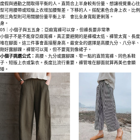
度假與通勤之間取得平衡的人。直筒
合上半身較有份量、想讓視覺重心往
型可用腰帶或短版上衣增加腰臀差，
下移的人。搭配素色合身上衣，比例
倒三角型則可用闊腿份量平衡上半
會比全身寬鬆更俐落。
身。
05｜小個子與五五身：亞麻寬褲可以穿，但褲長要非常準
小個子不是不能穿亞麻寬褲，真正要避開的是褲襠太低、褲管太寬、長度
堆在腳面。這三件事會直接壓身高。最安全的選擇是高腰九分、八分半、
剛好露腳踝，褲管可以寬，但不要寬到像裙子。
小個子挑選公式：
高腰、九分或露腳踝、窄一點的直筒寬褲、同色系鞋
子、短版上衣或紮衣。長度比流行重要，褲管堆在腳面就算再美也會顯
矮。