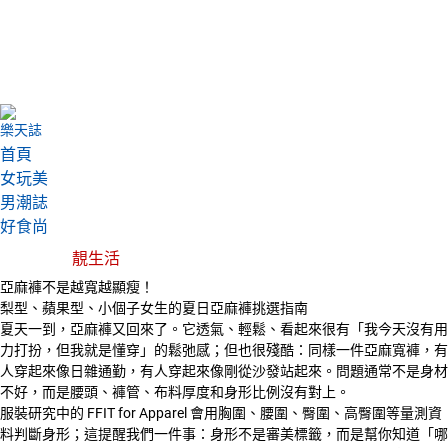
樂天誌
首頁
女玩美
男潮誌
好食尚
靚生活
亞麻褲不是越寬越顯瘦！
梨型、蘋果型、小個子女生的夏日亞麻褲挑選指南
夏天一到，亞麻褲又回來了。它透氣、輕鬆、看起來很有「我今天沒有用
力打扮，但我就是懂穿」的鬆弛感；但也很殘酷：同樣一件亞麻寬褲，有
人穿起來像日雜通勤，有人穿起來像剛從沙發站起來。問題通常不是身材
不好，而是腰頭、褲管、布料厚度和身形比例沒有對上。
服裝研究中的 FFIT for Apparel 會用胸圍、腰圍、臀圍、高臀圍等量測資
料判斷身形；這提醒我們一件事：身形不是審美標籤，而是幫你知道「哪