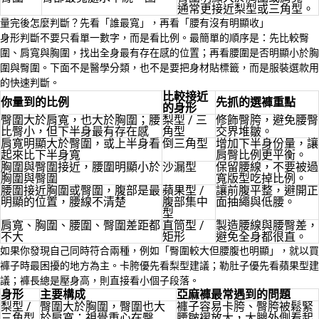
通常更接近梨型或三角型。
量完後怎麼判斷？先看「誰最寬」，再看「腰有沒有明顯收」
身形判斷不要只看單一數字，而是看比例。最簡單的順序是：先比較臀
圍、肩寬與胸圍，找出全身最有存在感的位置；再看腰圍是否明顯小於胸
圍與臀圍。下面不是醫學分類，也不是要把身材貼標籤，而是服裝選款用
的快速判斷。
比較接近
你量到的比例
先抓的選褲重點
的身形
臀圍大於肩寬，也大於胸圍；腰
梨型 / 三
修飾臀胯，避免腰臀
比臀小，但下半身最有存在感
角型
交界堆皺。
肩寬明顯大於臀圍，或上半身看
倒三角型
增加下半身份量，讓
起來比下半身寬
肩臀比例更平衡。
胸圍與臀圍接近，腰圍明顯小於
沙漏型
保留腰線，不要被過
胸圍與臀圍
寬版型吃掉比例。
腰圍接近胸圍或臀圍，腹部是最
蘋果型 /
讓前腹平整，避開正
明顯的位置，腰線不清楚
腹部集中
面抽繩與低腰。
型
肩寬、胸圍、腰圍、臀圍差距都
直筒型 /
製造腰線與腰臀差，
不大
矩形
避免全身都很直。
如果你發現自己同時符合兩種，例如「臀圍較大但腰腹也明顯」，就以買
褲子時最困擾的地方為主。卡胯優先看梨型建議；勒肚子優先看蘋果型建
議；褲長總是壓身高，則直接看小個子段落。
身形
主要構成
亞麻褲最常遇到的問題
梨型 /
臀圍大於胸圍，臀圍也大
褲子容易卡胯、臀胯被鬆緊
三角型
於肩寬；視覺重心在臀
腰皺褶放大，大腿外側看起