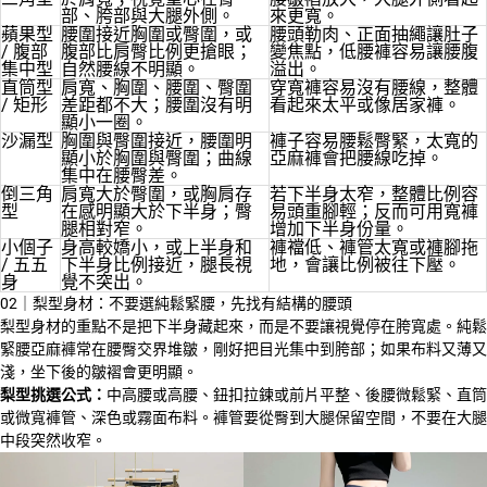
部、胯部與大腿外側。
來更寬。
蘋果型
腰圍接近胸圍或臀圍，或
腰頭勒肉、正面抽繩讓肚子
/ 腹部
腹部比肩臀比例更搶眼；
變焦點，低腰褲容易讓腰腹
集中型
自然腰線不明顯。
溢出。
直筒型
肩寬、胸圍、腰圍、臀圍
穿寬褲容易沒有腰線，整體
/ 矩形
差距都不大；腰圍沒有明
看起來太平或像居家褲。
顯小一圈。
沙漏型
胸圍與臀圍接近，腰圍明
褲子容易腰鬆臀緊，太寬的
顯小於胸圍與臀圍；曲線
亞麻褲會把腰線吃掉。
集中在腰臀差。
倒三角
肩寬大於臀圍，或胸肩存
若下半身太窄，整體比例容
型
在感明顯大於下半身；臀
易頭重腳輕；反而可用寬褲
腿相對窄。
增加下半身份量。
小個子
身高較嬌小，或上半身和
褲襠低、褲管太寬或褲腳拖
/ 五五
下半身比例接近，腿長視
地，會讓比例被往下壓。
身
覺不突出。
02｜梨型身材：不要選純鬆緊腰，先找有結構的腰頭
梨型身材的重點不是把下半身藏起來，而是不要讓視覺停在胯寬處。純鬆
緊腰亞麻褲常在腰臀交界堆皺，剛好把目光集中到胯部；如果布料又薄又
淺，坐下後的皺褶會更明顯。
梨型挑選公式：
中高腰或高腰、鈕扣拉鍊或前片平整、後腰微鬆緊、直筒
或微寬褲管、深色或霧面布料。褲管要從臀到大腿保留空間，不要在大腿
中段突然收窄。