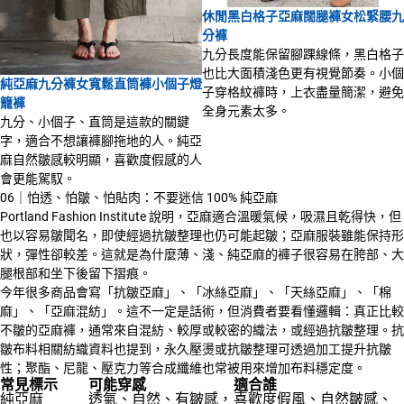
休閒黑白格子亞麻闊腿褲女松緊腰九
分褲
九分長度能保留腳踝線條，黑白格子
也比大面積淺色更有視覺節奏。小個
純亞麻九分褲女寬鬆直筒褲小個子燈
子穿格紋褲時，上衣盡量簡潔，避免
籠褲
全身元素太多。
九分、小個子、直筒是這款的關鍵
字，適合不想讓褲腳拖地的人。純亞
麻自然皺感較明顯，喜歡度假感的人
會更能駕馭。
06｜怕透、怕皺、怕貼肉：不要迷信 100% 純亞麻
Portland Fashion Institute 說明，亞麻適合溫暖氣候，吸濕且乾得快，但
也以容易皺聞名，即使經過抗皺整理也仍可能起皺；亞麻服裝雖能保持形
狀，彈性卻較差。這就是為什麼薄、淺、純亞麻的褲子很容易在胯部、大
腿根部和坐下後留下摺痕。
今年很多商品會寫「抗皺亞麻」、「冰絲亞麻」、「天絲亞麻」、「棉
麻」、「亞麻混紡」。這不一定是話術，但消費者要看懂邏輯：真正比較
不皺的亞麻褲，通常來自混紡、較厚或較密的織法，或經過抗皺整理。抗
皺布料相關紡織資料也提到，永久壓燙或抗皺整理可透過加工提升抗皺
性；聚酯、尼龍、壓克力等合成纖維也常被用來增加布料穩定度。
常見標示
可能穿感
適合誰
純亞麻
透氣、自然、有皺感，
喜歡度假風、自然皺感、