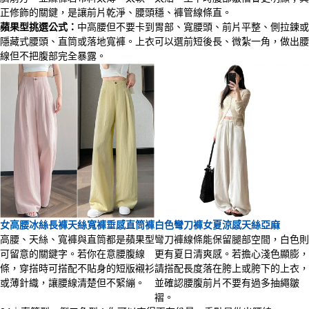
正修飾的關鍵，是讓前片乾淨、腰頭穩、褲管線條直。
蘋果型挑選公式：
中高腰但不要卡到胃部、寬腰頭、前片平整、側拉鍊或
隱藏式腰頭、直筒或落地寬褲。上衣可以選前短後長、微紮一角，做出腰
線但不把腹部完全暴露。
女高腰冰絲長褲天絲寬褲垂感直筒褲
白色彎刀褲女夏涼感天絲亞麻
高腰、天絲、寬褲與直筒都是蘋果型
彎刀褲線條能保留腿部空間，白色則
可留意的關鍵字。若你在意腰腹線
更有夏日清爽感。若擔心淺色顯膨，
條，穿搭時可搭配不貼身的短版襯衫
請搭配長度落在胯上或胯下的上衣，
或薄針織，讓腰線清楚但不緊繃。
並確認腰腹前片不要有過多抽繩皺
褶。