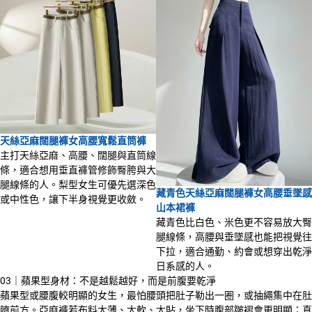
天絲亞麻闊腿褲女高腰寬鬆直筒褲
主打天絲亞麻、高腰、闊腿與直筒線
條，適合想用垂直褲管修飾臀胯與大
腿線條的人。梨型女生可優先選深色
藏青色天絲亞麻闊腿褲女高腰垂墜感
或中性色，讓下半身視覺更收斂。
山本裙褲
藏青色比白色、米色更不容易放大臀
腿線條，高腰與垂墜感也能把視覺往
下拉，適合通勤、約會或想穿出乾淨
日系感的人。
03｜蘋果型身材：不是越鬆越好，而是前腹要乾淨
蘋果型或腰腹較明顯的女生，最怕腰頭把肚子勒出一圈，或抽繩集中在肚
臍前方。亞麻褲若布料太薄、太軟、太貼，坐下時腹部皺褶會更明顯；真