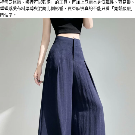
裡需要修飾、哪裡可以強調」的工具。再加上亞麻本身低彈性、容易皺、
垂墜感受布料厚薄與混紡比例影響，買亞麻褲真的不能只看「寬鬆顯瘦」
四個字。