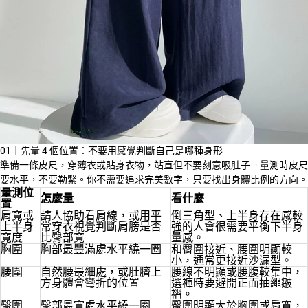
01｜先量 4 個位置：不要用感覺判斷自己是哪種身形
準備一條皮尺，穿薄衣或貼身衣物，站直但不要刻意吸肚子。量測時皮尺
要水平，不要勒緊。你不需要追求完美數字，只要找出身體比例的方向。
量測位
怎麼量
看什麼
置
肩寬或
請人協助看肩線，或用平
倒三角型、上半身存在感較
上半身
常穿衣視覺判斷肩膀是否
強的人會很需要平衡下半身
寬度
比臀部寬
量感。
胸圍
胸部最豐滿處水平繞一圈
和臀圍接近、腰圍明顯較
小，通常更接近沙漏型。
腰圍
自然腰最細處，或肚臍上
腰線不明顯或腰腹較集中，
方身體會彎折的位置
選褲時要避開正面抽繩皺
褶。
臀圍
臀部最寬處水平繞一圈
臀圍明顯大於胸圍或肩寬，