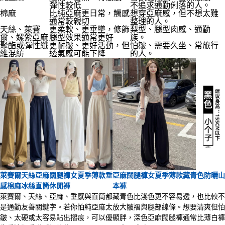
彈性較低
不追求通勤俐落的人。
棉麻
比純亞麻更日常，觸感
想穿亞麻感，但不想太難
通常較親切
整理的人。
天絲、萊賽
更柔軟、更垂墜，修飾
梨型、腿型肉感、通勤
爾、嫘縈亞麻
腿型效果通常更好
族。
聚酯或彈性纖
更耐皺、更好活動，但
怕皺、需要久坐、常旅行
維混紡
透氣感可能下降
的人。
萊賽爾天絲亞麻闊腿褲女夏季薄款垂
亞麻闊腿褲女夏季薄款藏青色防曬山
感棉麻冰絲直筒休閒褲
本褲
萊賽爾、天絲、亞麻、垂感與直筒都
藏青色比淺色更不容易透，也比較不
是通勤友善關鍵字。若你怕純亞麻太
放大皺褶與腿部線條。想要清爽但怕
皺、太硬或太容易貼出摺痕，可以優
顯胖，深色亞麻闊腿褲通常比薄白褲