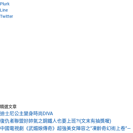
Plurk
Line
Twitter
精選文章
迪士尼公主變身時尚DIVA
復仇者聯盟好帥氣之鋼鐵人也要上班?!(文末有抽獎喔)
中國電視劇《武媚娘傳奇》超強美女陣容之”凍齡奇幻術上卷”—