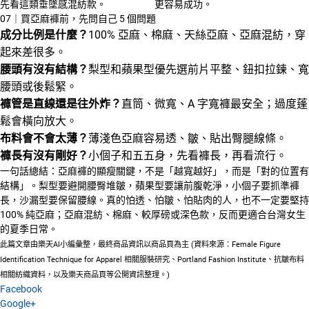
先看這類垂墜感混紡款。
更容易成功。
07｜買亞麻褲前，先問自己 5 個問題
成分比例是什麼？
100% 亞麻、棉麻、天絲亞麻、亞麻混紡，穿
起來差很多。
腰頭有沒有結構？
梨型和蘋果型優先選前片平整、鈕扣拉鍊、寬
腰頭或後鬆緊。
褲管是直線還是往外炸？
直筒、微寬、A 字寬褲最安全；過度蓬
鬆會橫向放大。
布料會不會太薄？
薄淺色亞麻容易透、皺、貼出臀腿線條。
褲長有沒有剛好？
小個子和五五身，先看褲長，再看流行。
一句話總結：亞麻褲的顯瘦關鍵，不是「越寬越好」，而是「對的位置有
結構」。梨型要避開腰臀堆皺，蘋果型要讓前腹乾淨，小個子要抓準褲
長，沙漏型要保留腰線。真的怕透、怕皺、怕貼肉的人，也不一定要堅持
100% 純亞麻；亞麻混紡、棉麻、較厚磅或深色款，反而更適合台灣女生
的夏季日常。
此篇文章由樂天AI小編彙整，最終商品資訊以商品頁為主 (資料來源：Female Figure
Identification Technique for Apparel 相關服裝研究、Portland Fashion Institute、抗皺布料
相關紡織資料，以及樂天商品頁等公開資訊整理。)
Facebook
Google+