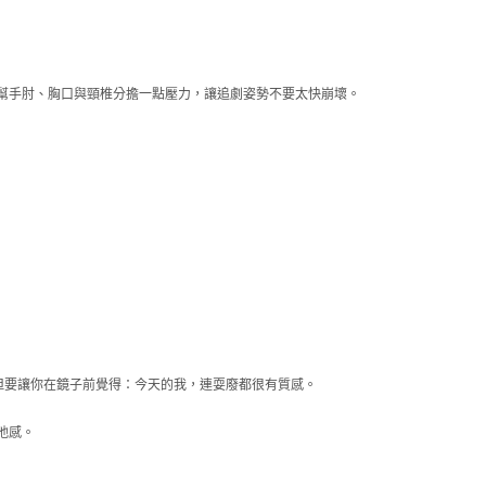
幫手肘、胸口與頸椎分擔一點壓力，讓追劇姿勢不要太快崩壞。
但要讓你在鏡子前覺得：今天的我，連耍廢都很有質感。
弛感。