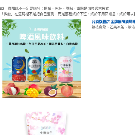
03｜微醺感不一定要喝醉：開罐、冰杯、甜點，重點是切換週末模式
「微醺」在這篇裡不是把自己灌倒，而是那種終於下班、終於不用回訊息、終於可以
台酒旗艦店 金牌無啤酒風味
荔枝烏龍、芒果冰茶、朝沁