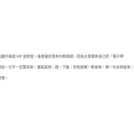
升級成 VIP 放映室。後者最近很有社群語感，因為大家都有自己的「電子榨
解說。它不一定要多新，重點是熟、穩、下飯：你知道哪一集會爽，哪一句台詞會來，
管理。