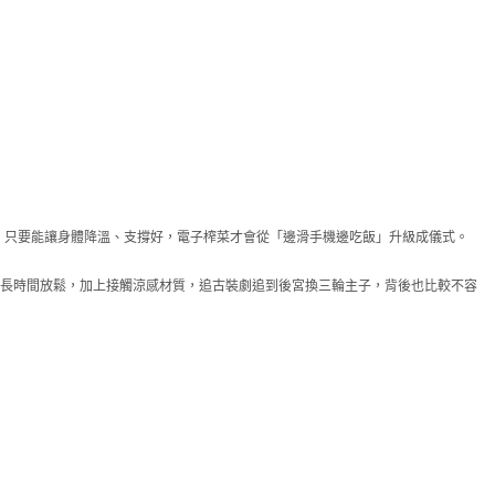
，只要能讓身體降溫、支撐好，電子榨菜才會從「邊滑手機邊吃飯」升級成儀式。
來就適合長時間放鬆，加上接觸涼感材質，追古裝劇追到後宮換三輪主子，背後也比較不容