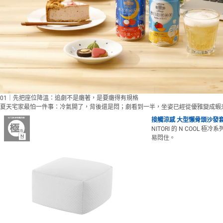
01｜先把座位降溫：追劇不是癱著，是要癱得有規格
夏天宅家最怕一件事：冷氣開了，背後還是悶；劇看到一半，坐姿已經從優雅變成蝦
接觸涼感 大型懶骨頭沙發套 N
NITORI 的 N CO
易悶住。