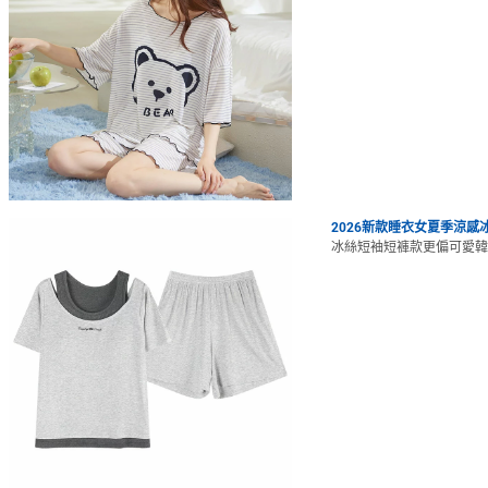
2026新款睡衣女夏季涼
冰絲短袖短褲款更偏可愛韓