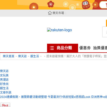
樂天市場
商品分類
優惠券
抽獎優
樂天首頁
>
樂天誌
>
靚生活
>
>
週末避暑預備！屬於大人的「微醺電子榨菜」室
樂天誌
女玩美
男潮誌
好食尚
靚生活
文章列表
2024連續假期、展覽節慶活動總整理
今夏最流行!俏皮短髮x透視感Look
亞洲男神vs