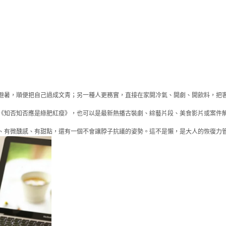
暑，順便把自己過成文青；另一種人更務實，直接在家開冷氣、開劇、開飲料，把客廳
《知否知否應是綠肥紅瘦》，也可以是最新熱播古裝劇、綜藝片段、美食影片或案件
、有微醺感、有甜點，還有一個不會讓脖子抗議的姿勢。這不是懶，是大人的恢復力