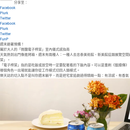
分享至：
Facebook
Plurk
Twitter
Facebook
Plurk
Twitter
FunP
週末避暑預備！
屬於大人的「微醺電子榨菜」室內儀式感指南
天氣熱到出門像進烤箱，週末有兩種人：一種人去忠泰美術館、新美館這類展覽空間避
菜」。
「電子榨菜」指的是吃飯或放空時一定要配著看的下飯內容。可以是重刷《甄嬛傳》
哪個角色一出場就能讓你從工作模式切回人類模式。
樂天誌的切入點不是叫你週末躺平，而是把宅家追劇過得精緻一點：有涼感、有香氣