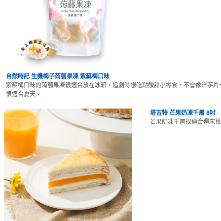
自然時記 生機梅子蒟蒻果凍 紫蘇梅口味
紫蘇梅口味的蒟蒻果凍很適合放在冰箱，追劇時想吃點酸甜小零食，不會像洋芋片
很適合夏天。
塔吉特 芒果奶凍千層 8吋
芒果奶凍千層很適合週末找