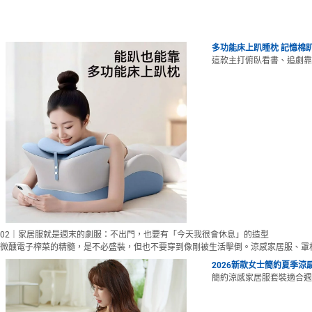
多功能床上趴睡枕 記憶棉
這款主打俯臥看書、追劇靠
02｜家居服就是週末的劇服：不出門，也要有「今天我很會休息」的造型
微醺電子榨菜的精髓，是不必盛裝，但也不要穿到像剛被生活擊倒。涼感家居服、罩
2026新款女士簡約夏季涼
簡約涼感家居服套裝適合週