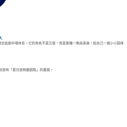
入
適合追劇中場休息。它的角色不是正餐，而是那種一集結束後，給自己一個小小甜味
就很有「夏日放映廳甜點」的畫面。