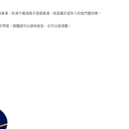
點果凍、奶凍千層或梅子蒟蒻果凍，就是屬於成年人的低門檻快樂。
子榨菜，微醺感可以很有氣氛，也可以很清醒。