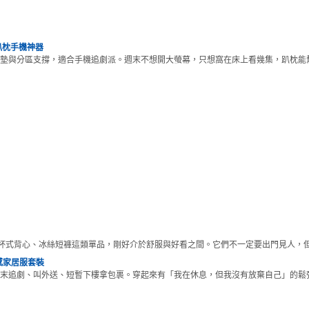
趴枕手機神器
墊與分區支撐，適合手機追劇派。週末不想開大螢幕，只想窩在床上看幾集，趴枕能
杯式背心、冰絲短褲這類單品，剛好介於舒服與好看之間。它們不一定要出門見人，
感家居服套裝
末追劇、叫外送、短暫下樓拿包裹。穿起來有「我在休息，但我沒有放棄自己」的鬆