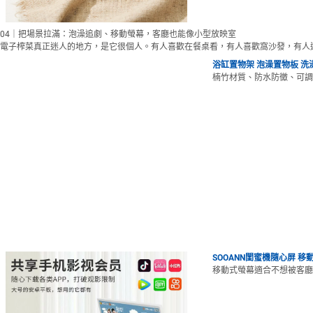
04｜把場景拉滿：泡澡追劇、移動螢幕，客廳也能像小型放映室
電子榨菜真正迷人的地方，是它很個人。有人喜歡在餐桌看，有人喜歡窩沙發，有人
浴缸置物架 泡澡置物板 洗
楠竹材質、防水防黴、可調
SOOANN閨蜜機隨心屏 
移動式螢幕適合不想被客廳