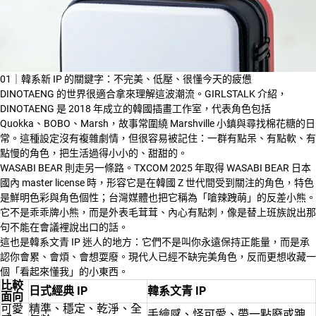
01｜韓系新 IP 的關鍵字：不完美、低壓、很懂今天的疲憊
DINOTAENG 的世界很適合拿來理解這波潮流。GIRLSTALK 介紹，
DINOTAENG 是 2018 年成立的韓國插畫工作室，代表角色包括
Quokka、BOBO、Marsh，故事常圍繞 Marshville 小鎮與尋找棉花糖的日
常。這種設定沒有複雜劇情，但很容易被記住：一群有點呆、有點軟、有
點慢的角色，把生活過得小小的、甜甜的。
WASABI BEAR 則走另一條路。TXCOM 2025 年取得 WASABI BEAR 日本
國內 master license 時，形容它是在韓國 Z 世代間受到關注的角色，特色
是鮮明色彩與角色個性；台灣媒體也把它稱為「嗆辣跩萌」的反差小熊。
它不是乖乖牌小熊，而是外表毛茸茸、內心有點刺，像是替上班族說出那
句不能在會議裡說出口的話。
這也是韓系文青 IP 迷人的地方：它們不是叫你永遠保持正能量，而是承
認你會累、會煩、會想耍廢。現代人已經不缺完美角色，反而更想收藏一
個「看起來懂我」的小東西。
比較
日式經典 IP
韓系文青 IP
面向
可愛
精準、穩定、乾淨、全
手繪感、怪可愛、帶一點廢或跩