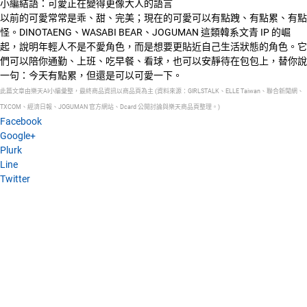
小編結語：可愛正在變得更像大人的語言
以前的可愛常常是乖、甜、完美；現在的可愛可以有點跩、有點累、有點
怪。DINOTAENG、WASABI BEAR、JOGUMAN 這類韓系文青 IP 的崛
起，說明年輕人不是不愛角色，而是想要更貼近自己生活狀態的角色。它
們可以陪你通勤、上班、吃早餐、看球，也可以安靜待在包包上，替你說
一句：今天有點累，但還是可以可愛一下。
此篇文章由樂天AI小編彙整，最終商品資訊以商品頁為主 (資料來源：GIRLSTALK、ELLE Taiwan、聯合新聞網、
TXCOM、經濟日報、JOGUMAN 官方網站、Dcard 公開討論與樂天商品頁整理。)
Facebook
Google+
Plurk
Line
Twitter