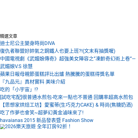
精選文章
迪士尼公主變身時尚DIVA
復仇者聯盟好帥氣之鋼鐵人也要上班?!(文末有抽獎喔)
中國電視劇《武媚娘傳奇》超強美女陣容之”凍齡奇幻術上卷”—
武媚娘V.S 徐慧
蘋果日報母親節蛋糕評比出爐 熱騰騰的蛋糕得獎名單
『九品元』真材實料 美味介紹
吃的「小宇宙」!?
[試吃宅配]很普通水煎包-吃來一點也不普通 回購率超高水煎包
【思想家烘焙工坊】愛蜜蒂(生巧克力CAKE) & 時尚(焦糖奶酒)
吃了作夢也會笑~超夢幻黃金滷味來了!
havaianas 2015 新品發表暨 Fashion Show