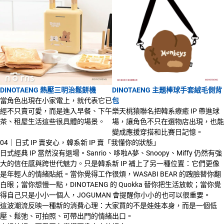
DINOTAENG 熱壓三明治鬆餅機
DINOTAENG 主題棒球手套絨毛側背
當角色出現在小家電上，就代表它已
包
經不只賣可愛，而是進入早餐、下午
樂天桃猿聯名把韓系療癒 IP 帶進球
茶、租屋生活這些很具體的場景。
場，讓角色不只在選物店出現，也能
變成應援穿搭和比賽日記憶。
04｜日式 IP 賣安心，韓系新 IP 賣「我懂你的狀態」
日式經典 IP 當然沒有退場。Sanrio、哆啦A夢、Snoopy、Miffy 仍然有強
大的信任感與跨世代魅力。只是韓系新 IP 補上了另一種位置：它們更像
是年輕人的情緒貼紙。當你覺得工作很煩，WASABI BEAR 的跩臉替你翻
白眼；當你想慢一點，DINOTAENG 的 Quokka 替你把生活放軟；當你覺
得自己只是小小一個人，JOGUMAN 會提醒你小小的也可以很重要。
這波潮流反映一種新的消費心理：大家買的不是娃娃本身，而是一個低
壓、鬆弛、可拍照、可帶出門的情緒出口。