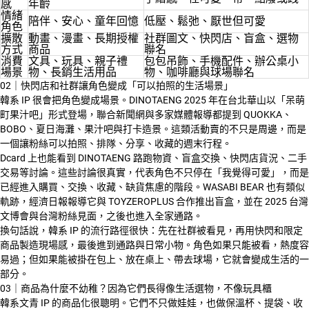
感
年齡
情緒
陪伴、安心、童年回憶
低壓、鬆弛、厭世但可愛
角色
擴散
動畫、漫畫、長期授權
社群圖文、快閃店、盲盒、選物
方式
商品
聯名
消費
文具、玩具、親子禮
包包吊飾、手機配件、辦公桌小
場景
物、長銷生活用品
物、咖啡廳與球場聯名
02｜快閃店和社群讓角色變成「可以拍照的生活場景」
韓系 IP 很會把角色變成場景。DINOTAENG 2025 年在台北華山以「呆萌
町果汁吧」形式登場，聯合新聞網與多家媒體報導都提到 QUOKKA、
BOBO、夏日海灘、果汁吧與打卡造景。這類活動賣的不只是周邊，而是
一個讓粉絲可以拍照、排隊、分享、收藏的週末行程。
Dcard 上也能看到 DINOTAENG 路跑物資、盲盒交換、快閃店貨況、二手
交易等討論。這些討論很真實，代表角色不只停在「我覺得可愛」，而是
已經進入購買、交換、收藏、缺貨焦慮的階段。WASABI BEAR 也有類似
軌跡，經濟日報報導它與 TOYZEROPLUS 合作推出盲盒，並在 2025 台灣
文博會與台灣粉絲見面，之後也進入全家通路。
換句話說，韓系 IP 的流行路徑很快：先在社群被看見，再用快閃和限定
商品製造現場感，最後進到通路與日常小物。角色如果只能被看，熱度容
易過；但如果能被掛在包上、放在桌上、帶去球場，它就會變成生活的一
部分。
03｜商品為什麼不幼稚？因為它們長得像生活選物，不像玩具櫃
韓系文青 IP 的商品化很聰明。它們不只做娃娃，也做保溫杯、提袋、收