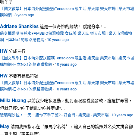
嗎？？...
【圖文教學】日本海外配送服務Tenso.com 靚生活 樂天誌 樂天市場 | 樂天市場
購物網
·
8 years ago
Adriane Shankles
這是一個奇妙的網站！ 感謝分享！...
隨身攜帶隨時補水♥♥MSBIO保濕噴霧 女玩美 樂天誌 樂天市場 | 樂天市場購物
網-日本No.1的網路購物網
·
10 years ago
HW
分成三行
【圖文教學】日本海外配送服務Tenso.com 靚生活 樂天誌 樂天市場 | 樂天市場
購物網-日本No.1的網路購物網
·
10 years ago
HW
不要有標點符號
【圖文教學】日本海外配送服務Tenso.com 靚生活 樂天誌 樂天市場 | 樂天市場
購物網-日本No.1的網路購物網
·
10 years ago
Milla Huang
以前我少吃多運動，動到兩眼發昏腿發軟，痘痘拼命冒，
但就已經少吃了還能少吃甚麼呢?...
玻璃罐沙拉，一天一瓶你下手了沒? - 好食尚 - 樂天誌 - 樂天市場
·
10 years ago
May
請問我照指示在〝羅馬字名稱〞，輸入自己的護照姓名英文拼音卻
一直出現（羅馬拼音）...