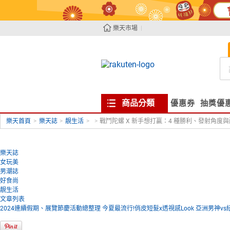
樂天市場
商品分類
優惠券
抽獎優
樂天首頁
>
樂天誌
>
靚生活
>
>
戰鬥陀螺 X 新手想打贏：4 種勝利、發射角度
樂天誌
女玩美
男潮誌
好食尚
靚生活
文章列表
2024連續假期、展覽節慶活動總整理
今夏最流行!俏皮短髮x透視感Look
亞洲男神vs