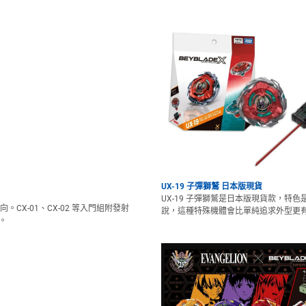
UX-19 子彈獅鷲 日本版現貨
UX-19 子彈獅鷲是日本版現貨款，
。CX-01、CX-02 等入門組附發射
說，這種特殊機體會比單純追求外型更
。