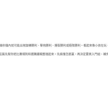
場，幾秒鐘內就可能出現旋轉勝利、擊飛勝利、爆裂勝利或極限勝利。看起來像小孩在
這篇先幫你把比賽規則和選購邏輯整理起來。先搞懂怎麼贏，再決定要買入門組、補