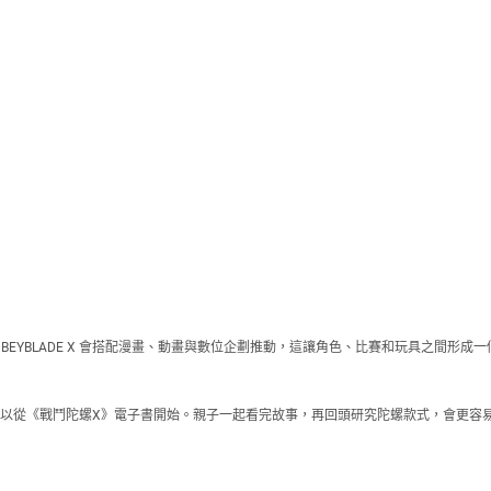
料提到 BEYBLADE X 會搭配漫畫、動畫與數位企劃推動，這讓角色、比賽和玩具之
以從《戰鬥陀螺X》電子書開始。親子一起看完故事，再回頭研究陀螺款式，會更容