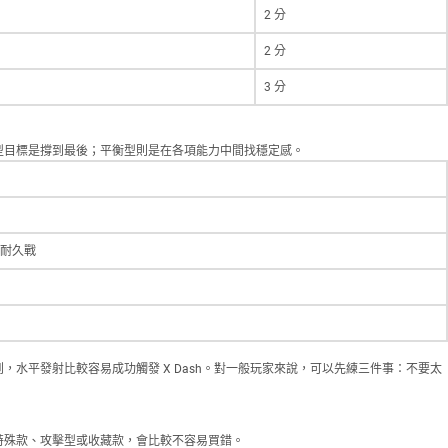
2 分
2 分
3 分
型目標是撐到最後；平衡型則是在各項能力中間找穩定感。
耐久戰
說明書也提到，水平發射比較容易成功觸發 X Dash。對一般玩家來說，可以先練三件事：不要太
特殊款、攻擊型或收藏款，會比較不容易買錯。