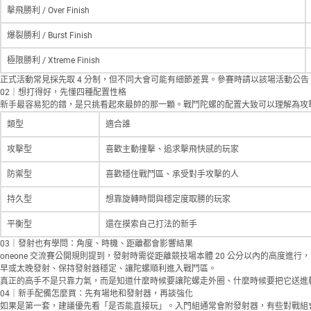
擊飛勝利 / Over Finish
爆裂勝利 / Burst Finish
極限勝利 / Xtreme Finish
正式活動常見採先取 4 分制，但不同大會可能有細節差異。參賽時請以該場活動公
02｜想打得好，先懂四種配置性格
新手最容易犯的錯，是只挑看起來最帥的那一顆。戰鬥陀螺的配置大致可以理解為攻
類型
適合誰
攻擊型
喜歡主動撞擊、追求擊飛快感的玩家
防禦型
喜歡穩住戰鬥區、承受對手攻擊的人
持久型
想靠旋轉時間與穩定度取勝的玩家
平衡型
還在摸索自己打法的新手
03｜發射也有學問：角度、時機、距離都會影響結果
oneone 交流賽公開規則提到，發射時需從距離競技場本體 20 公分以內的高度進行，並聽從
早或太晚發射、保持發射器穩定、讓陀螺順利進入戰鬥區。
真正的高手不是只靠力氣，而是知道什麼時候要讓陀螺走外圈、什麼時候要把它送進
04｜新手配備怎麼買：先有場地和發射器，再談強化
如果是第一套，建議優先看「是否能直接玩」。入門組通常會附發射器，有些對戰組