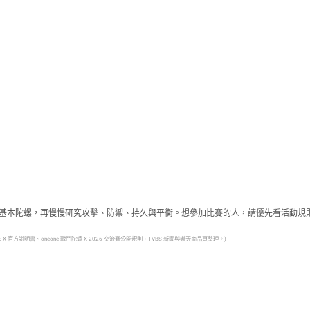
盤和基本陀螺，再慢慢研究攻擊、防禦、持久與平衡。想參加比賽的人，請優先看活動
E X 官方說明書、oneone 戰鬥陀螺 X 2026 交流賽公開規則、TVBS 新聞與樂天商品頁整理。)