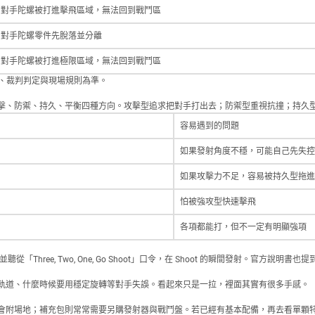
對手陀螺被打進擊飛區域，無法回到戰鬥區
對手陀螺零件先脫落並分離
對手陀螺被打進極限區域，無法回到戰鬥區
告、裁判判定與現場規則為準。
擊、防禦、持久、平衡四種方向。攻擊型追求把對手打出去；防禦型重視抗撞；持久
容易遇到的問題
如果發射角度不穩，可能自己先失控
如果攻擊力不足，容易被持久型拖進
怕被強攻型快速擊飛
各項都能打，但不一定有明顯強項
「Three, Two, One, Go Shoot」口令，在 Shoot 的瞬間發射。官方
軌道、什麼時候要用穩定旋轉等對手失誤。看起來只是一拉，裡面其實有很多手感。
會附場地；補充包則常常需要另購發射器與戰鬥盤。若已經有基本配備，再去看單顆