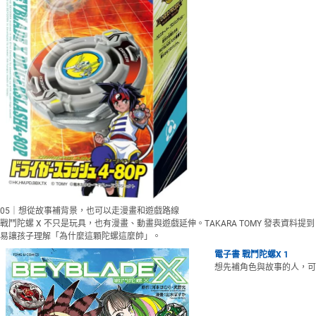
05｜想從故事補背景，也可以走漫畫和遊戲路線
戰鬥陀螺 X 不只是玩具，也有漫畫、動畫與遊戲延伸。TAKARA TOMY 發表資
易讓孩子理解「為什麼這顆陀螺這麼帥」。
電子書 戰鬥陀螺X 1
想先補角色與故事的人，可