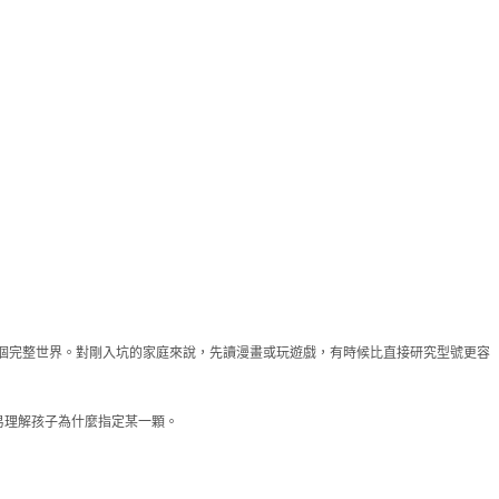
間形成一個完整世界。對剛入坑的家庭來說，先讀漫畫或玩遊戲，有時候比直接研究型號更容
易理解孩子為什麼指定某一顆。