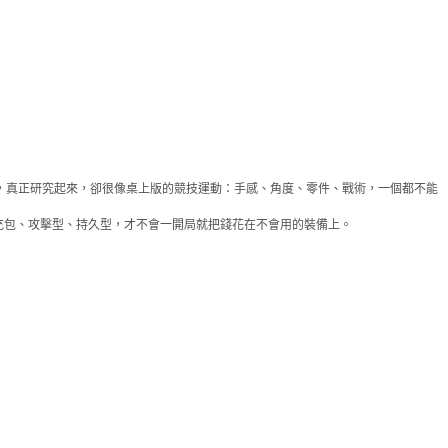
玩，真正研究起來，卻很像桌上版的競技運動：手感、角度、零件、戰術，一個都不能
充包、攻擊型、持久型，才不會一開局就把錢花在不會用的裝備上。