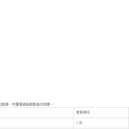
看誰比較穩，也要看誰能創造高分局面。
常見得分
1 分