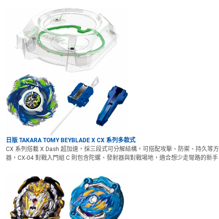
日版 TAKARA TOMY BEYBLADE X CX 系列多款式
CX 系列搭載 X Dash 超加速，採三段式可分解結構，可搭配攻擊、防禦、持久等方向
器，CX-04 對戰入門組 C 則包含陀螺、發射器與對戰場地，適合想少走彎路的新手