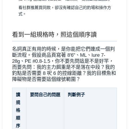
看社群推薦買同款，卻沒有確認自己的釣場和操作方
式。
看到一組規格時，照這個順序讀
名詞真正有用的時候，是你能把它們連成一個判
斷流程。假設商品頁寫著 8'6"、ML、lure 7-
28g、PE #0.8-1.5，你不要先問這是不是好竿，
而要先問：我的主力餌重是不是落在中段？我的
釣點是否需要 8 呎 6 的控線距離？我的目標魚和
障礙物是否需要這個線號範圍？
讀
要問自己的問題
判斷例子
規
格
順
序