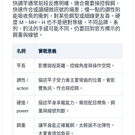
快調竿通常前段反應明確，適合需要操控假餌、
快速作合或讀細微訊號的場景；慢一點的調性則
能吸收魚的衝刺，對某些餌型或細線更友善。硬
度 M、MH、H 也不是絕對等級，不同品牌、系
列、釣法的手感可能不同，仍要回到官方標示的
餌重與線號。
名詞
實戰意義
竿長
影響拋投距離、控線角度與操作空間。
調性 /
描述竿子受力後主要彎曲的位置，會影
action
響魚訊、作合與控餌。
硬度 /
描述竿身承載能力，需搭配目標魚、餌
power
重與線號判斷。
餌重
讓竿身能正確載餌，太輕拋不出彈性，
太重會增加負荷。