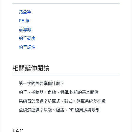
路亞竿
PE 線
前導線
釣竿硬度
釣竿調性
相關延伸閱讀
第一次釣魚要準備什麼？
釣竿、捲線器、魚線、假餌/釣組的基本關係
捲線器怎麼選？紡車式、鼓式、煞車系統差在哪
魚線怎麼選？尼龍、碳纖、PE 線用途與限制
FAQ