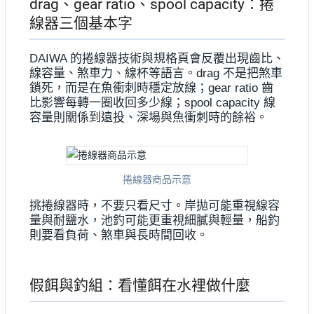
drag、gear ratio、spool capacity：捲
線器三個基本字
DAIWA 的捲線器技術與規格頁會反覆出現齒比、
線容量、煞車力、線杯等語言。drag 不是把煞車
鎖死，而是在魚衝刺時穩定放線；gear ratio 齒
比影響每轉一圈收回多少線；spool capacity 線
容量則關係到遠投、深場與魚衝刺時的餘裕。
捲線器商品示意
挑捲線器時，不要只看尺寸。岸拋可能重視線容
量與耐鹽水，池釣可能更重視細膩與輕量，船釣
則要看負荷、煞車與長時間回收。
假餌與釣組：看懂餌在水裡做什麼