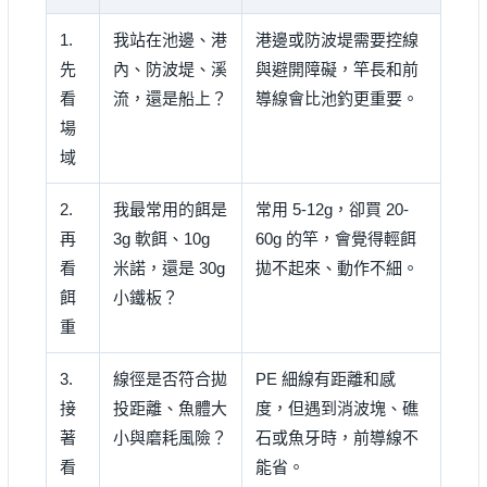
1.
我站在池邊、港
港邊或防波堤需要控線
先
內、防波堤、溪
與避開障礙，竿長和前
看
流，還是船上？
導線會比池釣更重要。
場
域
2.
我最常用的餌是
常用 5-12g，卻買 20-
再
3g 軟餌、10g
60g 的竿，會覺得輕餌
看
米諾，還是 30g
拋不起來、動作不細。
餌
小鐵板？
重
3.
線徑是否符合拋
PE 細線有距離和感
接
投距離、魚體大
度，但遇到消波塊、礁
著
小與磨耗風險？
石或魚牙時，前導線不
看
能省。