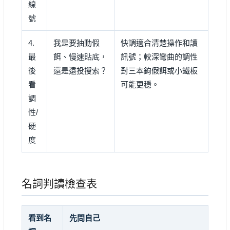
線
號
4.
我是要抽動假
快調適合清楚操作和讀
最
餌、慢速貼底，
訊號；較深彎曲的調性
後
還是遠投搜索？
對三本鉤假餌或小鐵板
看
可能更穩。
調
性/
硬
度
名詞判讀檢查表
看到名
先問自己