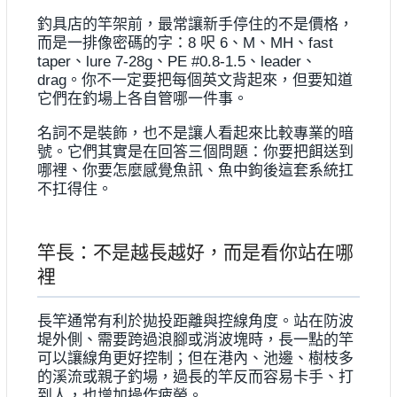
釣具店的竿架前，最常讓新手停住的不是價格，
而是一排像密碼的字：8 呎 6、M、MH、fast
taper、lure 7-28g、PE #0.8-1.5、leader、
drag。你不一定要把每個英文背起來，但要知道
它們在釣場上各自管哪一件事。
名詞不是裝飾，也不是讓人看起來比較專業的暗
號。它們其實是在回答三個問題：你要把餌送到
哪裡、你要怎麼感覺魚訊、魚中鉤後這套系統扛
不扛得住。
竿長：不是越長越好，而是看你站在哪
裡
長竿通常有利於拋投距離與控線角度。站在防波
堤外側、需要跨過浪腳或消波塊時，長一點的竿
可以讓線角更好控制；但在港內、池邊、樹枝多
的溪流或親子釣場，過長的竿反而容易卡手、打
到人，也增加操作疲勞。