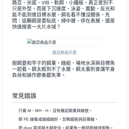
路亞、米諾、VIB、軟餌、小鐵板，真正差別不
只是外型，而是下沉速度、泳姿、震動、反光和
能不能到達目標水層。餌名看不懂沒關係，先
問：這顆餌是要貼底、掃中層、停在表層，還是
快速搜索一大片水域？
路亞商品示意
假餌要和竿子的餌重、線組、場地水深與目標魚
一起看。餌太輕到不了水層，餌太重則會讓竿身
負荷和操作節奏都失準。
常見錯誤
只看 M、MH、H，沒有確認餌重與線號。
把 PE 線看成越細越好，忽略磨耗與前導線。
把 drag 當成越大越安全，結果魚一衝就斷線或脫鉤。