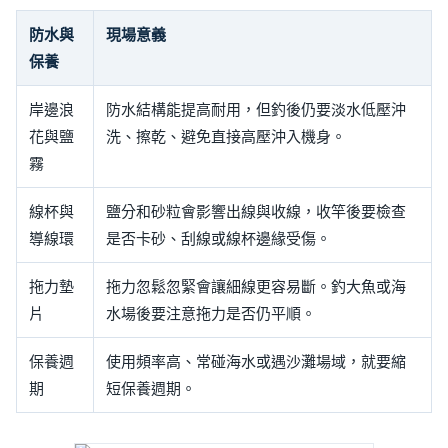
防水與
現場意義
保養
岸邊浪
防水結構能提高耐用，但釣後仍要淡水低壓沖
花與鹽
洗、擦乾、避免直接高壓沖入機身。
霧
線杯與
鹽分和砂粒會影響出線與收線，收竿後要檢查
導線環
是否卡砂、刮線或線杯邊緣受傷。
拖力墊
拖力忽鬆忽緊會讓細線更容易斷。釣大魚或海
片
水場後要注意拖力是否仍平順。
保養週
使用頻率高、常碰海水或遇沙灘場域，就要縮
期
短保養週期。