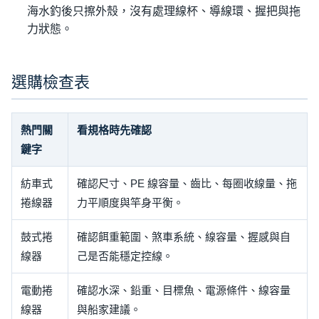
海水釣後只擦外殼，沒有處理線杯、導線環、握把與拖
力狀態。
選購檢查表
熱門關
看規格時先確認
鍵字
紡車式
確認尺寸、PE 線容量、齒比、每圈收線量、拖
捲線器
力平順度與竿身平衡。
鼓式捲
確認餌重範圍、煞車系統、線容量、握感與自
線器
己是否能穩定控線。
電動捲
確認水深、鉛重、目標魚、電源條件、線容量
線器
與船家建議。