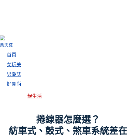
樂天誌
首頁
女玩美
男潮誌
好食尚
靚生活
捲線器怎麼選？
紡車式、鼓式、煞車系統差在