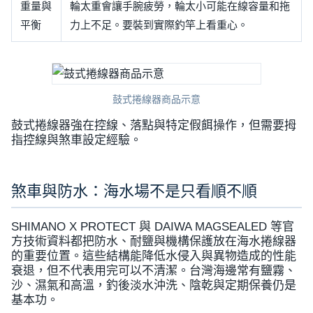
重量與
輪太重會讓手腕疲勞，輪太小可能在線容量和拖
平衡
力上不足。要裝到實際釣竿上看重心。
鼓式捲線器商品示意
鼓式捲線器強在控線、落點與特定假餌操作，但需要拇
指控線與煞車設定經驗。
煞車與防水：海水場不是只看順不順
SHIMANO X PROTECT 與 DAIWA MAGSEALED 等官
方技術資料都把防水、耐鹽與機構保護放在海水捲線器
的重要位置。這些結構能降低水侵入與異物造成的性能
衰退，但不代表用完可以不清潔。台灣海邊常有鹽霧、
沙、濕氣和高溫，釣後淡水沖洗、陰乾與定期保養仍是
基本功。