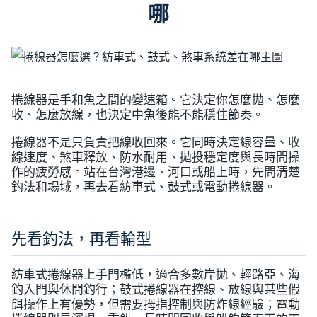
哪
捲線器是手和魚之間的變速箱。它決定你怎麼拋、怎麼
收、怎麼放線，也決定中魚後能不能穩住節奏。
捲線器不是只負責把線收回來。它同時決定線容量、收
線速度、煞車釋放、防水耐用、拋投穩定度與長時間操
作的疲勞感。站在台灣港邊、河口或船上時，先問清楚
釣法和場域，再去看紡車式、鼓式或電動捲線器。
先看釣法，再看輪型
紡車式捲線器上手門檻低，適合多數岸拋、輕路亞、海
釣入門與休閒釣行；鼓式捲線器在控線、放線與某些假
餌操作上有優勢，但需要拇指控制與防炸線經驗；電動