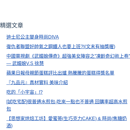
精選文章
迪士尼公主變身時尚DIVA
復仇者聯盟好帥氣之鋼鐵人也要上班?!(文末有抽獎喔)
中國電視劇《武媚娘傳奇》超強美女陣容之”凍齡奇幻術上卷”
— 武媚娘V.S 徐慧
蘋果日報母親節蛋糕評比出爐 熱騰騰的蛋糕得獎名單
『九品元』真材實料 美味介紹
吃的「小宇宙」!?
[試吃宅配]很普通水煎包-吃來一點也不普通 回購率超高水煎
包
【思想家烘焙工坊】愛蜜蒂(生巧克力CAKE) & 時尚(焦糖奶
酒)