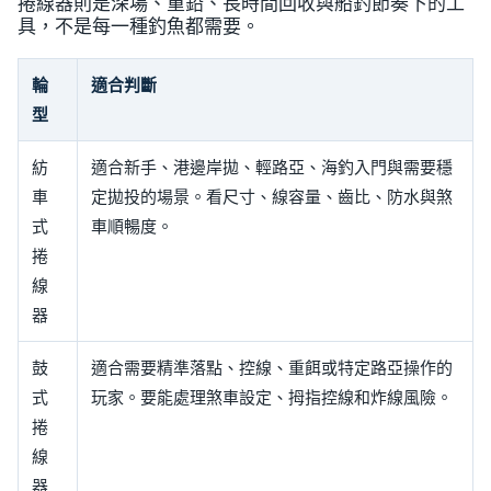
捲線器則是深場、重鉛、長時間回收與船釣節奏下的工
具，不是每一種釣魚都需要。
輪
適合判斷
型
紡
適合新手、港邊岸拋、輕路亞、海釣入門與需要穩
車
定拋投的場景。看尺寸、線容量、齒比、防水與煞
式
車順暢度。
捲
線
器
鼓
適合需要精準落點、控線、重餌或特定路亞操作的
式
玩家。要能處理煞車設定、拇指控線和炸線風險。
捲
線
器