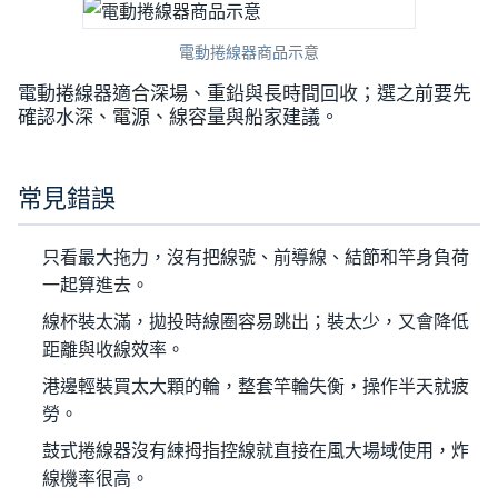
電動捲線器商品示意
電動捲線器適合深場、重鉛與長時間回收；選之前要先
確認水深、電源、線容量與船家建議。
常見錯誤
只看最大拖力，沒有把線號、前導線、結節和竿身負荷
一起算進去。
線杯裝太滿，拋投時線圈容易跳出；裝太少，又會降低
距離與收線效率。
港邊輕裝買太大顆的輪，整套竿輪失衡，操作半天就疲
勞。
鼓式捲線器沒有練拇指控線就直接在風大場域使用，炸
線機率很高。