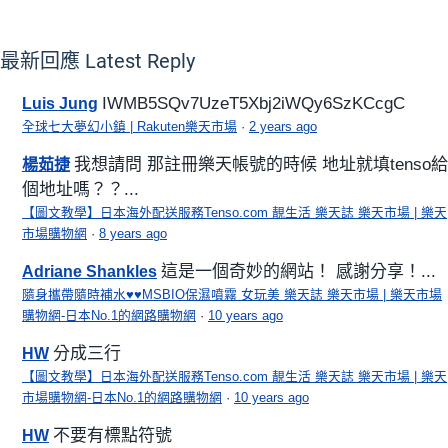
最新回應
Latest Reply
IWMB5SQv7UzeT5Xbj2iWQy6SzKCcgC
Luis Jung
全球七大夢幻小鎮 | Rakuten樂天市場
·
2 years ago
我想請問 那註冊樂天帳號的時候 地址就填tenso給
楊茹捷
個地址嗎？？...
【圖文教學】日本海外配送服務Tenso.com 靚生活 樂天誌 樂天市場 | 樂天
市場購物網
·
8 years ago
這是一個奇妙的網站！ 感謝分享！...
Adriane Shankles
隨身攜帶隨時補水♥♥MSBIO保濕噴霧 女玩美 樂天誌 樂天市場 | 樂天市場
購物網-日本No.1的網路購物網
·
10 years ago
分成三行
HW
【圖文教學】日本海外配送服務Tenso.com 靚生活 樂天誌 樂天市場 | 樂天
市場購物網-日本No.1的網路購物網
·
10 years ago
不要有標點符號
HW