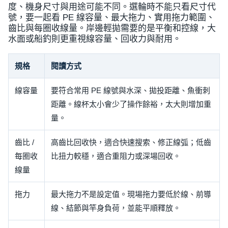
度、機身尺寸與用途可能不同。選輪時不能只看尺寸代
號，要一起看 PE 線容量、最大拖力、實用拖力範圍、
齒比與每圈收線量。岸邊輕拋需要的是平衡和控線，大
水面或船釣則更重視線容量、回收力與耐用。
規格
閱讀方式
線容量
要符合常用 PE 線號與水深、拋投距離、魚衝刺
距離。線杯太小會少了操作餘裕，太大則增加重
量。
齒比 /
高齒比回收快，適合快速搜索、修正線弧；低齒
每圈收
比扭力較穩，適合重阻力或深場回收。
線量
拖力
最大拖力不是設定值。現場拖力要低於線、前導
線、結節與竿身負荷，並能平順釋放。