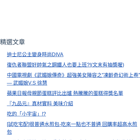
精選文章
迪士尼公主變身時尚DIVA
復仇者聯盟好帥氣之鋼鐵人也要上班?!(文末有抽獎喔)
中國電視劇《武媚娘傳奇》超強美女陣容之”凍齡奇幻術上卷”
— 武媚娘V.S 徐慧
蘋果日報母親節蛋糕評比出爐 熱騰騰的蛋糕得獎名單
『九品元』真材實料 美味介紹
吃的「小宇宙」!?
[試吃宅配]很普通水煎包-吃來一點也不普通 回購率超高水煎
包