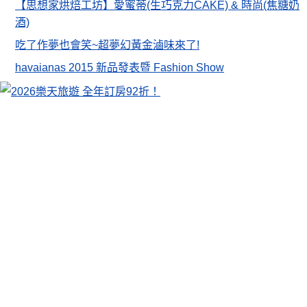
【思想家烘焙工坊】愛蜜蒂(生巧克力CAKE) & 時尚(焦糖奶
酒)
吃了作夢也會笑~超夢幻黃金滷味來了!
havaianas 2015 新品發表暨 Fashion Show