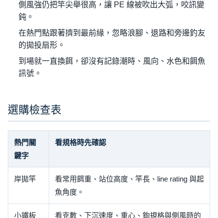
側風強仍把竿尖舉很高，讓 PE 線被吹出大弧，咬訊變
鈍。
在熱門點跟著擠到最前緣，忽略浪腳、退路和旁邊釣友
的拋投扇形。
到場就一直換餌，卻沒有記錄潮時、風向、水色和餌魚
訊號。
選購檢查表
熱門關
看規格時先確認
鍵字
岸拋竿
看常用餌重、站位高度、竿長、line rating 與起
魚角度。
小鐵板
看克數、下沉速度、重心、鉤規格與側風時的