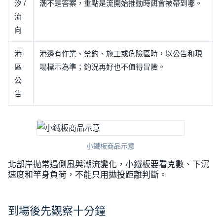
汐 /
潮不是答案，重點是流開始推動時餌會被帶到哪。
流
向
港
港邊有作業、禁釣、施工或危險區時，以公告和現
區
場標示為準；釣況再好也不值得冒險。
公
告
小鐵板商品示意
北部岸拋常遇側風與潮流變化，小鐵板要看克數、下沉
速度和竿身負荷，不能只用拋投距離判斷。
到場後先觀察十分鐘