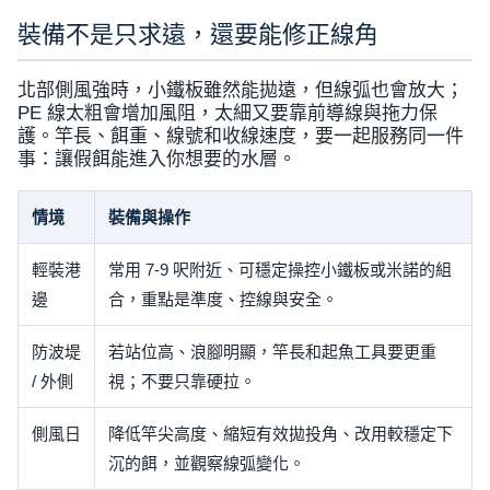
裝備不是只求遠，還要能修正線角
北部側風強時，小鐵板雖然能拋遠，但線弧也會放大；
PE 線太粗會增加風阻，太細又要靠前導線與拖力保
護。竿長、餌重、線號和收線速度，要一起服務同一件
事：讓假餌能進入你想要的水層。
情境
裝備與操作
輕裝港
常用 7-9 呎附近、可穩定操控小鐵板或米諾的組
邊
合，重點是準度、控線與安全。
防波堤
若站位高、浪腳明顯，竿長和起魚工具要更重
/ 外側
視；不要只靠硬拉。
側風日
降低竿尖高度、縮短有效拋投角、改用較穩定下
沉的餌，並觀察線弧變化。