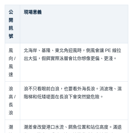
公
現場意義
開
訊
號
風
北海岸、基隆、東北角迎風時，側風會讓 PE 線拉
向 /
出大弧，假餌實際泳層會比你想像更偏、更淺。
風
速
浪
浪不只看眼前白浪，也要看外海長浪。消波塊、濕
高 /
階梯和低矮堤面在長浪下會突然變危險。
長
浪
潮
潮差會改變港口水流、餌魚位置和站位高度。滿退