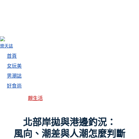
樂天誌
首頁
女玩美
男潮誌
好食尚
靚生活
北部岸拋與港邊釣況：
風向、潮差與人潮怎麼判斷