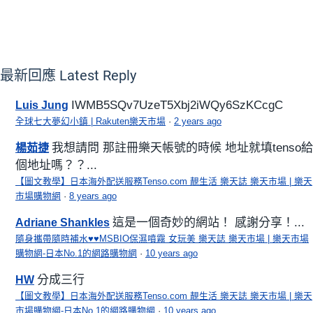
最新回應
Latest Reply
IWMB5SQv7UzeT5Xbj2iWQy6SzKCcgC
Luis Jung
全球七大夢幻小鎮 | Rakuten樂天市場
·
2 years ago
我想請問 那註冊樂天帳號的時候 地址就填tenso給
楊茹捷
個地址嗎？？...
【圖文教學】日本海外配送服務Tenso.com 靚生活 樂天誌 樂天市場 | 樂天
市場購物網
·
8 years ago
這是一個奇妙的網站！ 感謝分享！...
Adriane Shankles
隨身攜帶隨時補水♥♥MSBIO保濕噴霧 女玩美 樂天誌 樂天市場 | 樂天市場
購物網-日本No.1的網路購物網
·
10 years ago
分成三行
HW
【圖文教學】日本海外配送服務Tenso.com 靚生活 樂天誌 樂天市場 | 樂天
市場購物網-日本No.1的網路購物網
·
10 years ago