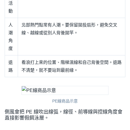
活
動
人
北部熱門點常有人潮。要保留拋投扇形，避免交叉
潮
線、越線或從別人背後拋竿。
角
度
退
看浪打上來的位置、階梯濕線和自己背後空間。退路
路
不清楚，就不要站到最前緣。
PE線商品示意
側風會把 PE 線吹出線弧，線徑、前導線與控線角度會
直接影響假餌泳層。