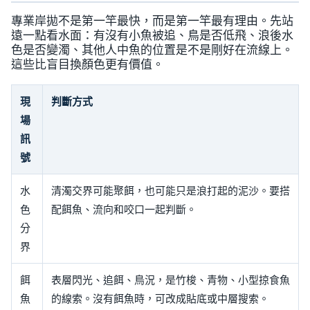
專業岸拋不是第一竿最快，而是第一竿最有理由。先站
遠一點看水面：有沒有小魚被追、鳥是否低飛、浪後水
色是否變濁、其他人中魚的位置是不是剛好在流線上。
這些比盲目換顏色更有價值。
現
判斷方式
場
訊
號
水
清濁交界可能聚餌，也可能只是浪打起的泥沙。要搭
色
配餌魚、流向和咬口一起判斷。
分
界
餌
表層閃光、追餌、鳥況，是竹梭、青物、小型掠食魚
魚
的線索。沒有餌魚時，可改成貼底或中層搜索。