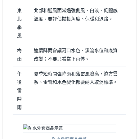
東
北部和迎風面常遇強側風、白浪、低體感
北
溫度。要評估拋投角度、保暖和退路。
季
風
梅
連續降雨會讓河口水色、溪流水位和底質
雨
改變；不要只看當下雨停。
午
夏季短時間強降雨和落雷風險高，遠方雲
後
系、雷聲和水色變化都要納入取消標準。
雷
陣
雨