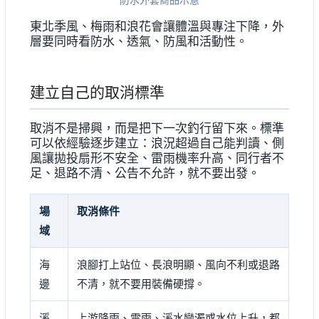
防水外套商品示意
東北季風、梅雨和浪花會讓體溫與專注下降，外
層要同時看防水、透氣、防風和活動性。
建立自己的取消標準
取消不是掃興，而是把下一次釣行留下來。標準
可以依經驗逐步建立：浪況超過自己能判讀、側
風讓拋投扇形不安全、雷雨機率升高、同行者不
足、退路不清、公告不允許，就不要出發。
場
取消條件
域
海
浪腳打上站位、長浪明顯、風向不利或退路
邊
不清，就不要用裝備硬撐。
溪
上游降雨、雷雨、溪水變濁或水位上升，都