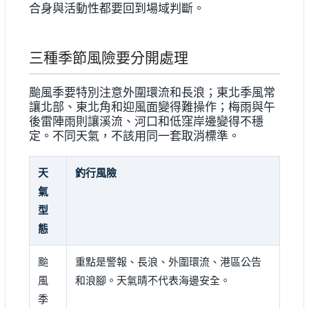
合身與活動性都要回到場域判斷。
三種季節風險要分開處理
颱風季要特別注意外圍環流和長浪；東北季風常
讓北部、東北角和迎風面變得難操作；梅雨與午
後雷陣雨則讓溪流、河口和低窪岸邊變得不穩
定。不同天氣，不該用同一套取消標準。
天
釣行風險
氣
型
態
颱
重點是警報、長浪、外圍環流、港區公告
風
和浪腳。天氣晴不代表海邊安全。
季