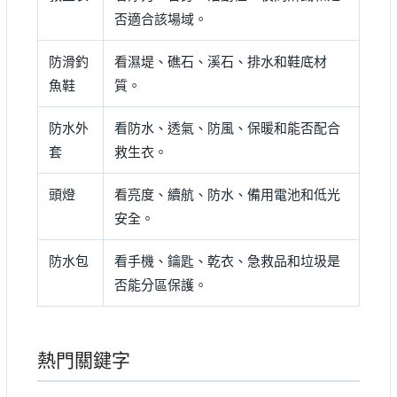
否適合該場域。
防滑釣
看濕堤、礁石、溪石、排水和鞋底材
魚鞋
質。
防水外
看防水、透氣、防風、保暖和能否配合
套
救生衣。
頭燈
看亮度、續航、防水、備用電池和低光
安全。
防水包
看手機、鑰匙、乾衣、急救品和垃圾是
否能分區保護。
熱門關鍵字