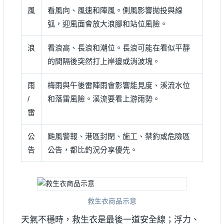
風
看風向、風速和陣風。側風影響拋投與線
弧，迎風面會放大浪腳和站位風險。
浪
看浪高、長浪和潮位。長浪可能在看似平靜
的間隔後突然打上岸邊或消波塊。
雨
梅雨與午後雷陣雨會影響能見度、溪流水位
/
和落雷風險。溪流要看上游雨勢。
雷
公
颱風警報、港區封閉、施工、禁釣或危險區
告
公告，都比釣況分享優先。
救生衣商品示意
天氣不穩時，救生衣是最後一道安全線；浮力、