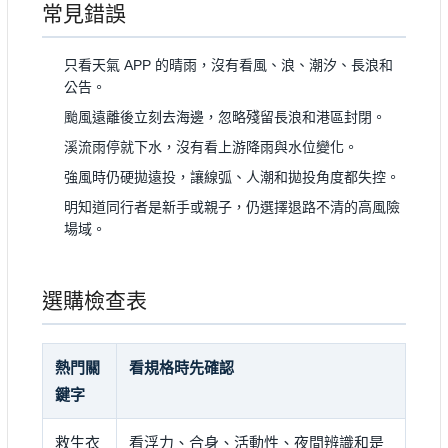
常見錯誤
只看天氣 APP 的晴雨，沒有看風、浪、潮汐、長浪和
公告。
颱風遠離後立刻去海邊，忽略殘留長浪和港區封閉。
溪流雨停就下水，沒有看上游降雨與水位變化。
強風時仍硬拋遠投，讓線弧、人潮和拋投角度都失控。
明知道同行者是新手或親子，仍選擇退路不清的高風險
場域。
選購檢查表
熱門關
看規格時先確認
鍵字
救生衣
看浮力、合身、活動性、夜間辨識和是