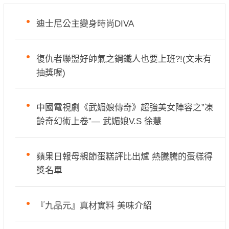
迪士尼公主變身時尚DIVA
復仇者聯盟好帥氣之鋼鐵人也要上班?!(文末有
抽獎喔)
中國電視劇《武媚娘傳奇》超強美女陣容之”凍
齡奇幻術上卷”— 武媚娘V.S 徐慧
蘋果日報母親節蛋糕評比出爐 熱騰騰的蛋糕得
獎名單
『九品元』真材實料 美味介紹