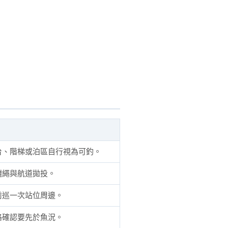
台、階梯或泊區自行視為可釣。
纜繩與航道拋投。
前巡一次站位周邊。
路確認要先於魚況。