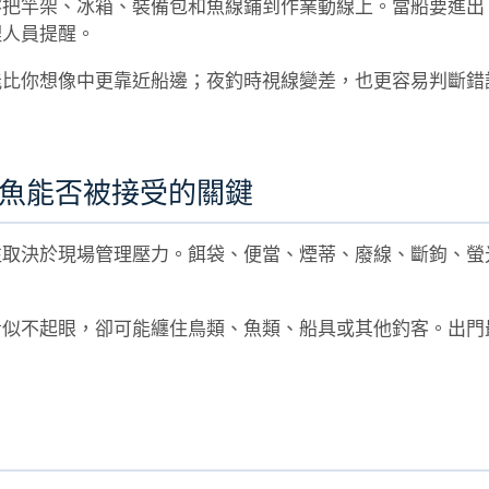
客把竿架、冰箱、裝備包和魚線鋪到作業動線上。當船要進出
理人員提醒。
能比你想像中更靠近船邊；夜釣時視線變差，也更容易判斷錯
魚能否被接受的關鍵
往取決於現場管理壓力。餌袋、便當、煙蒂、廢線、斷鉤、螢
看似不起眼，卻可能纏住鳥類、魚類、船具或其他釣客。出門