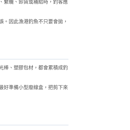
、繫纜、卸貨或補給時，釣客應
誤。因此漁港釣魚不只要會拋，
光棒、塑膠包材，都會累積成釣
最好準備小型廢線盒，把剪下來