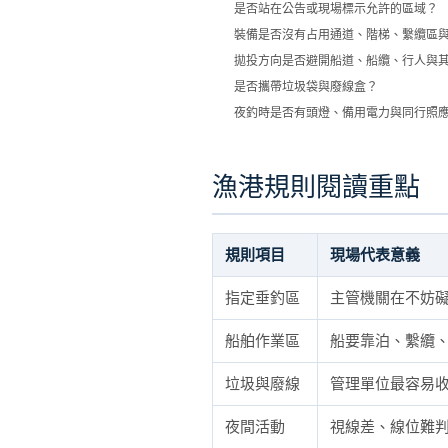
是否站在公告或現場標示允許的區域？
裝備是否沒有占用通道、階梯、繫纜區
拋投方向是否避開船道、船纜、行人與
是否攜帶垃圾袋與廢線盒？
夜釣時是否有頭燈、備用電力與同行照
漁港規則閱讀重點
規則項目
現場代表意義
指定垂釣區
主管機關在不妨
船舶作業區
船要靠泊、繫纜
垃圾與廢線
管理單位最容易
夜間活動
視線差、線位難