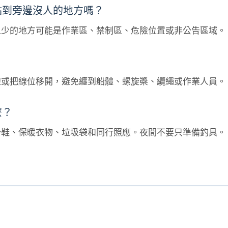
站到旁邊沒人的地方嗎？
人少的地方可能是作業區、禁制區、危險位置或非公告區域。
線或把線位移開，避免纏到船體、螺旋槳、纜繩或作業人員。
麼？
滑鞋、保暖衣物、垃圾袋和同行照應。夜間不要只準備釣具。