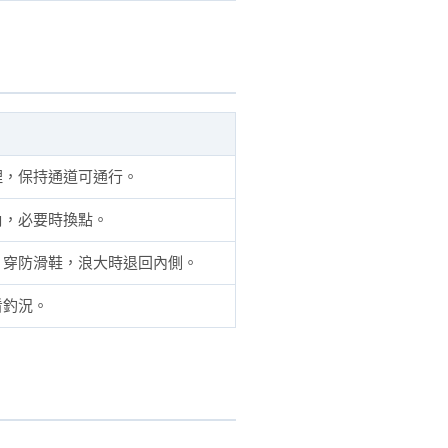
理，保持通道可通行。
角，必要時換點。
，穿防滑鞋，浪大時退回內側。
看釣況。