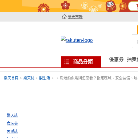
樂天市場
優惠券
抽獎
商品分類
樂天首頁
>
樂天誌
>
靚生活
>
>
漁港釣魚規則怎麼看？指定區域、安全裝備、垃
樂天誌
女玩美
男潮誌