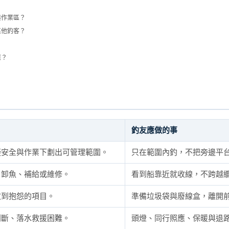
與作業區？
其他釣客？
應？
釣友應做的事
礙安全與作業下劃出可管理範圍。
只在範圍內釣，不把旁邊平
、卸魚、補給或維修。
看到船靠近就收線，不跨越
收到抱怨的項目。
準備垃圾袋與廢線盒，離開
判斷、落水救援困難。
頭燈、同行照應、保暖與退