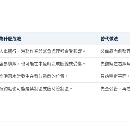
為什麼危險
替代做法
人車通行、港務作業與緊急處理都會受影響。
裝備靠內側整
容易纏線，也可能在中魚時造成斷線或受傷。
先觀察左右線
漁港落水常發生在看似熟悉的位置。
只站穩定平面
爆釣點也可能是禁制區或臨時管制區。
先查公告，再