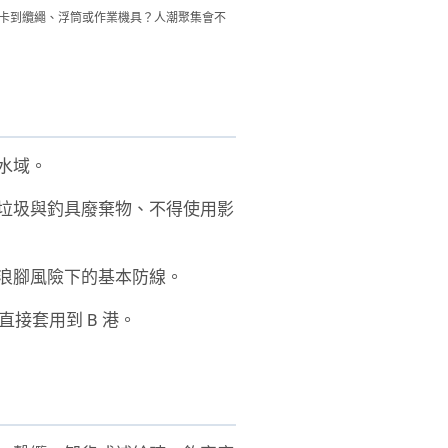
卡到纜繩、浮筒或作業機具？人潮聚集會不
水域。
垃圾與釣具廢棄物、不得使用影
浪腳風險下的基本防線。
接套用到 B 港。