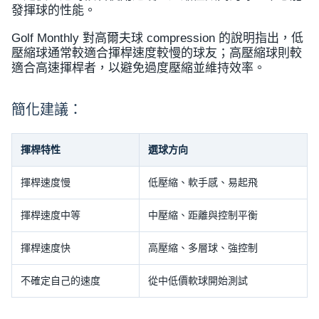
發揮球的性能。
Golf Monthly 對高爾夫球 compression 的說明指出，低
壓縮球通常較適合揮桿速度較慢的球友；高壓縮球則較
適合高速揮桿者，以避免過度壓縮並維持效率。
簡化建議：
揮桿特性
選球方向
揮桿速度慢
低壓縮、軟手感、易起飛
揮桿速度中等
中壓縮、距離與控制平衡
揮桿速度快
高壓縮、多層球、強控制
不確定自己的速度
從中低價軟球開始測試