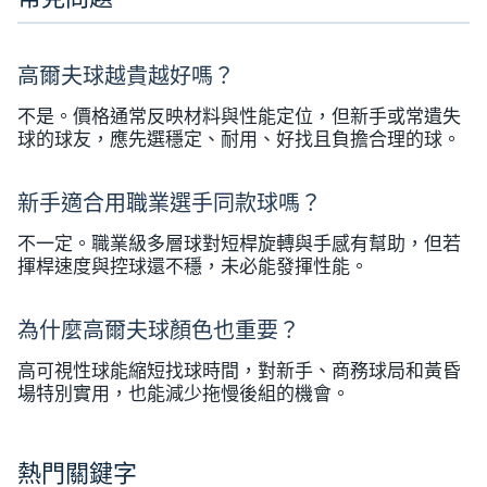
高爾夫球越貴越好嗎？
不是。價格通常反映材料與性能定位，但新手或常遺失
球的球友，應先選穩定、耐用、好找且負擔合理的球。
新手適合用職業選手同款球嗎？
不一定。職業級多層球對短桿旋轉與手感有幫助，但若
揮桿速度與控球還不穩，未必能發揮性能。
為什麼高爾夫球顏色也重要？
高可視性球能縮短找球時間，對新手、商務球局和黃昏
場特別實用，也能減少拖慢後組的機會。
熱門關鍵字