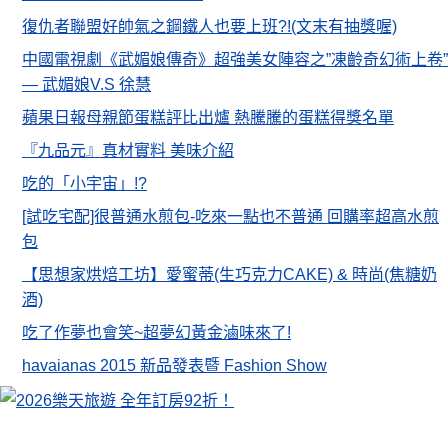
復仇者聯盟好帥氣之鋼鐵人也要上班?!(文末有抽獎喔)
中國電視劇《武媚娘傳奇》超強美女陣容之”凍齡奇幻術上卷”
— 武媚娘V.S 徐慧
蘋果日報母親節蛋糕評比出爐 熱騰騰的蛋糕得獎名單
『九品元』真材實料 美味介紹
吃的「小宇宙」!?
[試吃宅配]很普通水煎包-吃來一點也不普通 回購率超高水煎
包
【思想家烘焙工坊】愛蜜蒂(生巧克力CAKE) & 時尚(焦糖奶
酒)
吃了作夢也會笑~超夢幻黃金滷味來了!
havaianas 2015 新品發表暨 Fashion Show