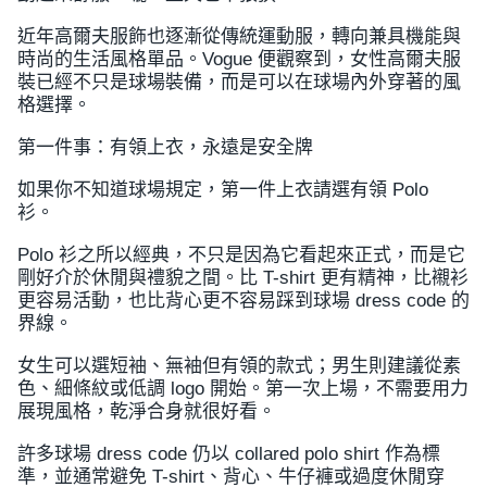
近年高爾夫服飾也逐漸從傳統運動服，轉向兼具機能與
時尚的生活風格單品。Vogue 便觀察到，女性高爾夫服
裝已經不只是球場裝備，而是可以在球場內外穿著的風
格選擇。
第一件事：有領上衣，永遠是安全牌
如果你不知道球場規定，第一件上衣請選有領 Polo
衫。
Polo 衫之所以經典，不只是因為它看起來正式，而是它
剛好介於休閒與禮貌之間。比 T-shirt 更有精神，比襯衫
更容易活動，也比背心更不容易踩到球場 dress code 的
界線。
女生可以選短袖、無袖但有領的款式；男生則建議從素
色、細條紋或低調 logo 開始。第一次上場，不需要用力
展現風格，乾淨合身就很好看。
許多球場 dress code 仍以 collared polo shirt 作為標
準，並通常避免 T-shirt、背心、牛仔褲或過度休閒穿