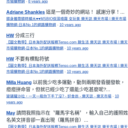
市場購物網
·
8 years ago
這是一個奇妙的網站！ 感謝分享！...
Adriane Shankles
隨身攜帶隨時補水♥♥MSBIO保濕噴霧 女玩美 樂天誌 樂天市場 | 樂天市場
購物網-日本No.1的網路購物網
·
10 years ago
分成三行
HW
【圖文教學】日本海外配送服務Tenso.com 靚生活 樂天誌 樂天市場 | 樂天
市場購物網-日本No.1的網路購物網
·
10 years ago
不要有標點符號
HW
【圖文教學】日本海外配送服務Tenso.com 靚生活 樂天誌 樂天市場 | 樂天
市場購物網-日本No.1的網路購物網
·
10 years ago
以前我少吃多運動，動到兩眼發昏腿發軟，
Milla Huang
痘痘拼命冒，但就已經少吃了還能少吃甚麼呢?...
玻璃罐沙拉，一天一瓶你下手了沒? - 好食尚 - 樂天誌 - 樂天市場
·
10
years ago
請問我照指示在〝羅馬字名稱〞，輸入自己的護照姓
May
名英文拼音卻一直出現（羅馬拼音）...
【圖文教學】日本海外配送服務Tenso.com 靚生活 樂天誌 樂天市場 | 樂天