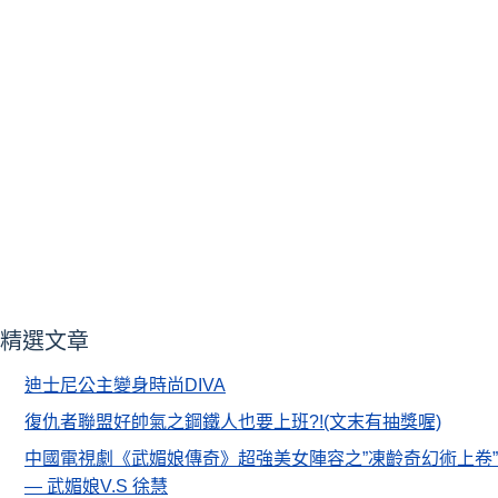
精選文章
迪士尼公主變身時尚DIVA
復仇者聯盟好帥氣之鋼鐵人也要上班?!(文末有抽獎喔)
中國電視劇《武媚娘傳奇》超強美女陣容之”凍齡奇幻術上卷”
— 武媚娘V.S 徐慧