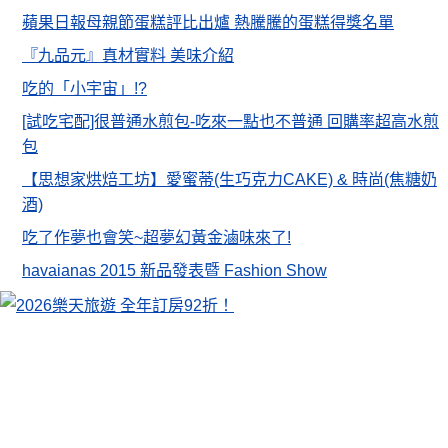
蘋果日報母親節蛋糕評比出爐 熱騰騰的蛋糕得獎名單
『九品元』真材實料 美味介紹
吃的「小宇宙」!?
[試吃宅配]很普通水煎包-吃來一點也不普通 回購率超高水煎
包
【思想家烘焙工坊】愛蜜蒂(生巧克力CAKE) & 時尚(焦糖奶
酒)
吃了作夢也會笑~超夢幻黃金滷味來了!
havaianas 2015 新品發表暨 Fashion Show