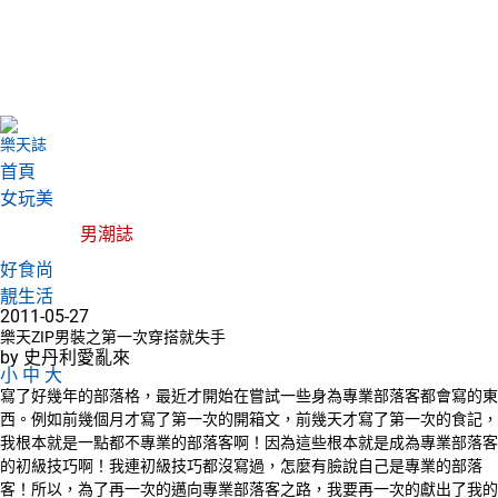
樂天誌
首頁
女玩美
男潮誌
好食尚
靚生活
2011-05-27
樂天ZIP男裝之第一次穿搭就失手
by 史丹利愛亂來
小
中
大
寫了好幾年的部落格，最近才開始在嘗試一些身為專業部落客都會寫的東
西。例如前幾個月才寫了第一次的開箱文，前幾天才寫了第一次的食記，
我根本就是一點都不專業的部落客啊！因為這些根本就是成為專業部落客
的初級技巧啊！我連初級技巧都沒寫過，怎麼有臉說自己是專業的部落
客！所以，為了再一次的邁向專業部落客之路，我要再一次的獻出了我的