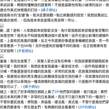
來試試看，瞬間有種解放的感覺啊！不過我喜歡他有點小破壞的設計，很
適合作美式休閒風的打扮。(
褲子網址
)
經過兩次的"走鐘"後，我決定要挑戰一點比較動感的造型！我想這應該比
較適合我吧...，因為我本來就是陽光男孩啊！所以...
動...感？是啦，人家跑起來就那麼活潑，為什麼我跑起來卻像是隻受驚的
孫悟空啊？我完全不知道我再驚訝個什麼鬼啊！這件也是比較薄的連帽外
套，上面有民族風的圖騰，反正今年感覺好像還是會繼續民族風，弄一件
來穿應景一下也OK啦！另外他還有好幾種不同的風格，反正就簡單有型
又好搭啊！(
外套網址
)
最後，我完全放棄了...。其實人家也沒有在幹嘛，但我就硬要把腳翹起來
裝可愛！我好挫折，我想這會是我最後一篇穿搭文吧...。這件飛鼠褲是七
分褲，然後還是提花針織的民族風，非常的民族風，民族風到極點的民族
風。我覺得台灣的男生應該比較難接受這麼花俏的褲子，但其實搭的好的
話，也是可以表現出一種清爽簡約民族風的感覺得。只是動作不樣像我這
樣就可以了...。(
褲子網址
)
總之，我花了好多時間在網路上看了
ZIP
他們家的服飾，我只能說，果然
是日本來的牌子啊！非常的日系風格，而且不只是只有時下的一種流行，
不管你要民族風、學院風、英倫風、硬派風、美式風，不管什麼風他們家
的東西都會有，男生朋友們，有興趣的就去看看吧！(
ZIP的網址
)