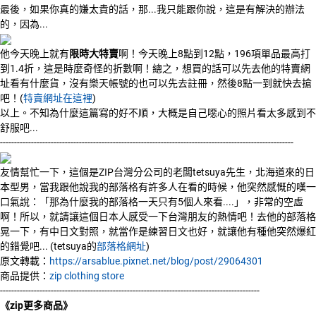
最後，如果你真的嫌太貴的話，那...我只能跟你說，這是有解決的辦法
的，因為...
他今天晚上就有
限時大特賣
啊！今天晚上8點到12點，196項單品最高打
到1.4折，這是時麼奇怪的折數啊！總之，想買的話可以先去他的特賣網
址看有什麼貨，沒有樂天帳號的也可以先去註冊，然後8點一到就快去搶
吧！(
特賣網址在這裡
)
以上。不知為什麼這篇寫的好不順，大概是自己噁心的照片看太多感到不
舒服吧...
--------------------------------------------------------------------------------------------------------
友情幫忙一下，這個是ZIP台灣分公司的老闆tetsuya先生，北海道來的日
本型男，當我跟他說我的部落格有許多人在看的時候，他突然感慨的嘆一
口氣說：「那為什麼我的部落格一天只有5個人來看....」，非常的空虛
啊！所以，就請讓這個日本人感受一下台灣朋友的熱情吧！去他的部落格
晃一下，有中日文對照，就當作是練習日文也好，就讓他有種他突然爆紅
的錯覺吧... (tetsuya的
部落格網址
)
原文轉載：
https://arsablue.pixnet.net/blog/post/29064301
商品提供：
zip clothing store
--------------------------------------------------------------------------------------------
《zip更多商品》