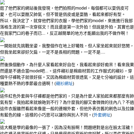
逛了他們家的網站後我發現，他們拍照的model，每個都可以耍俏皮可
愛，也可以耍酷又帥氣，但不管是俏皮或是耍酷，看起來都好有型。
所以，我決定了，就穿他們家的衣服，學他們家的model，來進進行我部
落格生涯的第一次穿搭文！而且還是第一次外拍！但說是外拍，其實也是
在我家門口的巷子而已...，反正越簡單的地方才能顯出我的不做作啊！
一開始就先挑戰坐姿，我整個作在地上好犧牲，但人家坐起來就好悠閒，
但我坐起來卻好欠扁，一定不是長相的問題，一定不是....
然後換個動作，為什麼人家看起來好自在，我看起來卻好痴呆！看來我果
然還是不適合當model吧...。這件襯衫是棉麻材質的工作服式的襯衫，穿
個牛仔褲靴子就很好搭。又因為棉麻材質很透氣，又是七分袖的設計，這
種要熱不熱的季節最合適啊！(
襯衫網址
)
這件紅色外套與牛仔褲都是他們家的，只是為什麼人家拍起來都那麼有帥
氣有型，我拍起來就娘砲到不行？為什麼我的腳又會微微的往內八？不過
這件衣服雖然看起來像是一般的連帽外套，但他外表仿舊的刷色以及拉鍊
有藍色的線，這樣的小巧思可以讓你與別人不同。(
外套網址
)
這大概是學的最像的一張了，因為沒有臉啊！問題絕對是出在臉太淫穢！
這件褲子是寬版的牛仔褲，只是覺得最近窄版的穿好膩，所以弄件寬版的