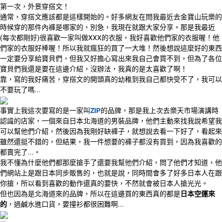
第一次，外景穿搭文！
通常，穿搭文應該都是這樣開始的。好多網友在問我最近去金寶山玩樂的
時候穿的那件內褲是哪家的，別急，我現在就跟大家分享。那是我最近
(每次都剛好)很喜歡一家叫做XXX的衣服，我好喜歡他們家的衣服喔！他
們家的衣服好棒喔！所以我就瘋狂的買了一大堆！然後想說這麼好的東西
一定要分享給寶貝們，但我又好擔心寫出來我自己會買不到，但為了各位
寶貝們我還是要在這邊介紹，沒辦法，我真的是太喜歡了啊！
靠，寫的我好痛苦，穿搭文的開頭真的幼稚到我自己都快受不了，我可以
不要玩了嗎...
事實上我這次要寫的是一家叫
ZIP
的品牌，那是我上次去樂天市場演講時
認識的店家，一個來自日本北海道的男裝品牌，他們主動來找我說希望我
可以幫他們介紹，然後因為我剛好缺褲子，就想說去看一下好了，看起來
雖然還挺不錯的，但結果，我一件想要的褲子都沒有買到，因為我喜歡的
都賣完了...。
我不懂為什麼他們都那麼搶手了還要我幫他們介紹，問了他們才知道，他
們網站上是跟日本同步販售的，也就是說，同時間會多了好多日本人在跟
你搶，所以看到喜歡的動作還真的要快，不然就會被日本人搶光光。
但也因為是北海道來的品牌，所以在這邊買的東西真的都是
日本空運來
的
，過鹹水進口貨，要撞衫都很困難啊...