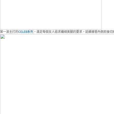
第一波主打的
CELEB系列
，滿足每個女人追求纖細美腿的要求，延續褲管內側前後切