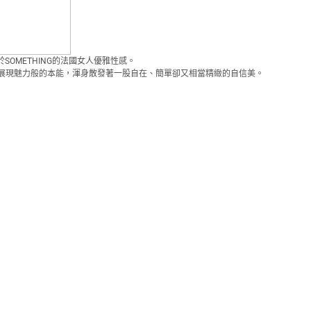
OMETHING的法國女人優雅性感。
展現魅力般的本能，渾身散發著一股自在、簡單卻又相當精緻的自信美。