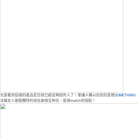
光是看到這樣的產品定位就已經足夠迷死人了！更讓人難以抗拒的是替
SOMETHING
法國女人那股獨特的自信美相互吻合，是很match的搭配！