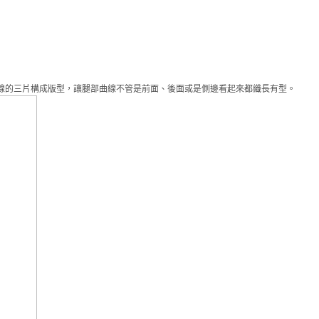
線的三片構成版型，讓腿部曲線不管是前面、後面或是側邊看起來都纖長有型。