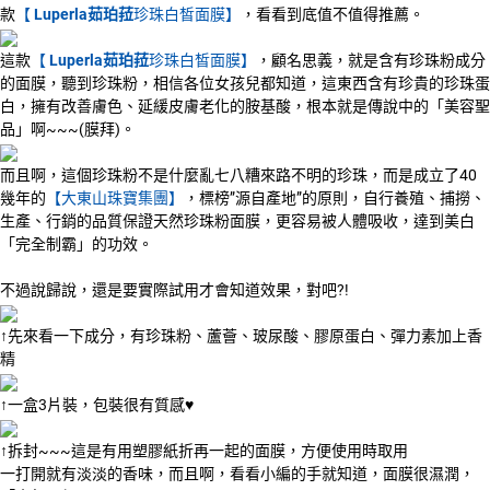
款
【
Luperla茹珀菈
珍珠白皙面膜】
，看看到底值不值得推薦。
這款
【
Luperla茹珀菈
珍珠白皙面膜】
，顧名思義，就是含有珍珠粉成分
的面膜，聽到珍珠粉，相信各位女孩兒都知道，這東西含有珍貴的珍珠蛋
白，擁有改善膚色、延緩皮膚老化的胺基酸，根本就是傳說中的「美容聖
品」啊~~~(膜拜)。
而且啊，這個珍珠粉不是什麼亂七八糟來路不明的珍珠，而是成立了40
幾年的
【大東山珠寶集團】
，標榜”源自產地”的原則，自行養殖、捕撈、
生產、行銷的品質保證天然珍珠粉面膜，更容易被人體吸收，達到美白
「完全制霸」的功效。
不過說歸說，還是要實際試用才會知道效果，對吧?!
↑先來看一下成分，有珍珠粉、蘆薈、玻尿酸、膠原蛋白、彈力素加上香
精
↑一盒3片裝，包裝很有質感♥
↑拆封~~~這是有用塑膠紙折再一起的面膜，方便使用時取用
一打開就有淡淡的香味，而且啊，看看小編的手就知道，面膜很濕潤，