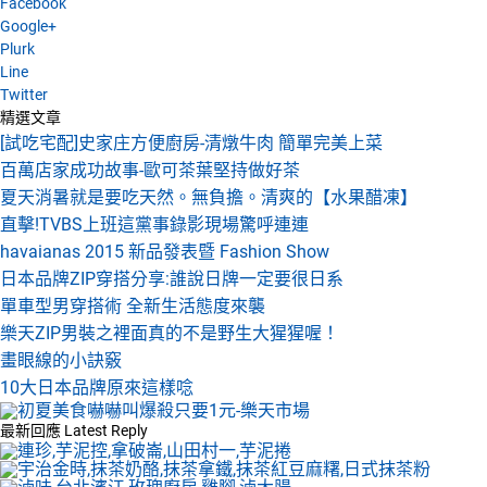
Facebook
Google+
Plurk
Line
Twitter
精選文章
[試吃宅配]史家庄方便廚房-清燉牛肉 簡單完美上菜
百萬店家成功故事-歐可茶葉堅持做好茶
夏天消暑就是要吃天然。無負擔。清爽的【水果醋凍】
直擊!TVBS上班這黨事錄影現場驚呼連連
havaianas 2015 新品發表暨 Fashion Show
日本品牌ZIP穿搭分享:誰說日牌一定要很日系
單車型男穿搭術 全新生活態度來襲
樂天ZIP男裝之裡面真的不是野生大猩猩喔！
畫眼線的小訣竅
10大日本品牌原來這樣唸
最新回應
Latest Reply