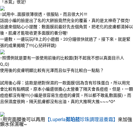
「水氣」很足!
↑試用中…面膜很薄很透，很服貼，而且很大片!!!
話說小編的臉是出了名的大餅臉竟然完全的覆蓋，真的是太神奇了傑克!
這邊來個貼心小提醒：敷面膜前最好先去個角質，把老化的皮膚都清掉以
後，肌膚才能吸收更多面膜的養分喔!
一邊敷，一邊玩玩FB上的小遊戲，20分鐘很快就過了，接下來，就是緊
張的成果揭曉了!!!(心兒砰砰跳)
↑照慣例就是要有一張使用前後的比較圖(對不起我不想以真面目示人
Q_Q)
使用後的皮膚明顯比較有光澤而且似乎有比較白一點點？
試用後心得：這款是絕對保濕的一款面膜!因為含有珍珠蛋白，所以用完
會比較有黏稠感，原本小編還很擔心太營養了隔天會長痘痘，但是，一顆
痘痘都沒有喔!!!(小編是很容易生痘痘的膚質，所以都不敢亂敷面膜)，而
且保濕度很夠，隔天肌膚都沒有出油，真的大推啊大推~~~^O^
↑用完面膜後可以再用
【Luperla
茹珀菈
珍珠調理滋養霜】
來加強
鎖水保濕喔~