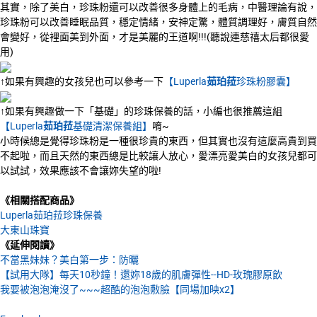
其實，除了美白，珍珠粉還可以改善很多身體上的毛病，中醫理論有說，
珍珠粉可以改善睡眠品質，穩定情緒，安神定驚，體質調理好，膚質自然
會變好，從裡面美到外面，才是美麗的王道啊!!!(聽說連慈禧太后都很愛
用)
↑如果有興趣的女孩兒也可以參考一下
【Luperla
茹珀菈
珍珠粉膠囊】
↑如果有興趣做一下­「基礎」的珍珠保養的話，小編也很推薦這組
【Luperla
茹珀菈
基礎清潔保養組】
唷~
小時候總是覺得珍珠粉是一種很珍貴的東西，但其實也沒有這麼高貴到買
不起啦，而且天然的東西總是比較讓人放心，愛漂亮愛美白的女孩兒都可
以試試，效果應該不會讓妳失望的啦!
《相關搭配商品》
Luperla茹珀菈珍珠保養
大東山珠寶
《延伸閱讀》
不當黑妹妹？美白第一步：防曬
【試用大隊】每天10秒鐘！還妳18歲的肌膚彈性--HD-玫瑰膠原飲
我要被泡泡淹沒了~~~超酷的泡泡敷臉【同場加映x2】