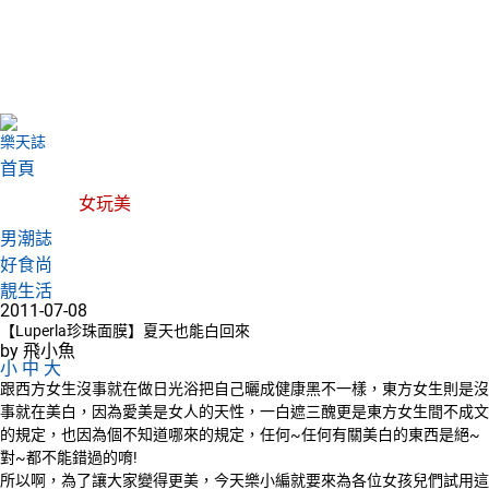
樂天誌
首頁
女玩美
男潮誌
好食尚
靚生活
2011-07-08
【Luperla珍珠面膜】夏天也能白回來
by 飛小魚
小
中
大
跟西方女生沒事就在做日光浴把自己曬成健康黑不一樣，東方女生則是沒
事就在美白，因為愛美是女人的天性，一白遮三醜更是東方女生間不成文
的規定，也因為個不知道哪來的規定，任何~任何有關美白的東西是絕~
對~都不能錯過的唷!
所以啊，為了讓大家變得更美，今天樂小編就要來為各位女孩兒們試用這