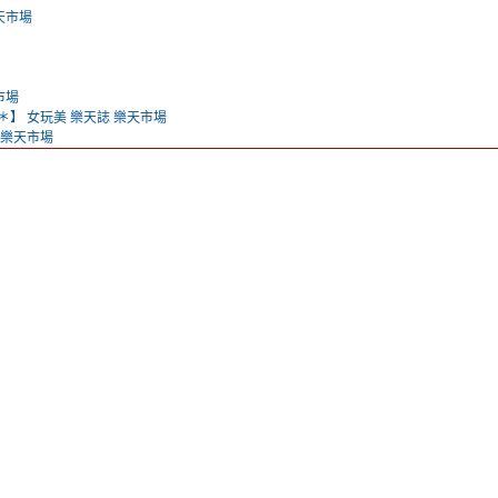
天市場
市場
d＊】 女玩美 樂天誌 樂天市場
 樂天市場