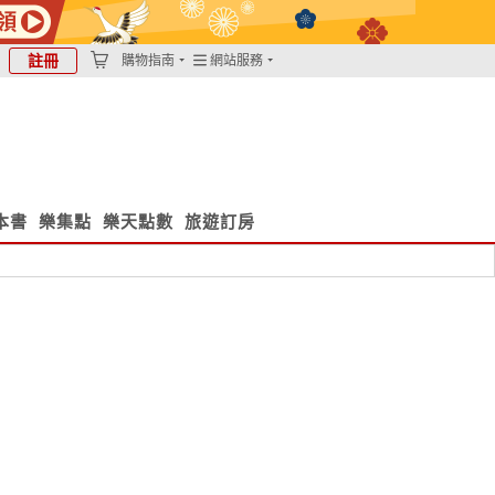
註冊
購物指南
網站服務
本書
樂集點
樂天點數
旅遊訂房