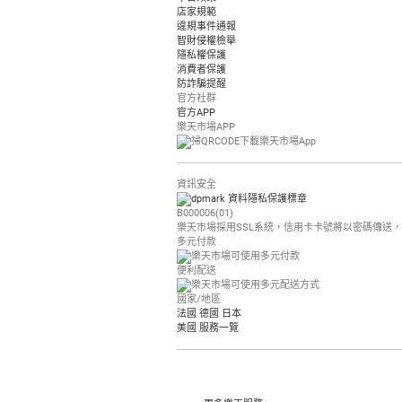
店家規範
違規事件通報
智財侵權檢舉
隱私權保護
消費者保護
防詐騙提醒
官方社群
官方APP
樂天市場APP
資訊安全
B000006(01)
樂天市場採用SSL系統，信用卡卡號將以密碼傳送
多元付款
便利配送
國家/地區
法國
德國
日本
美國
服務一覽