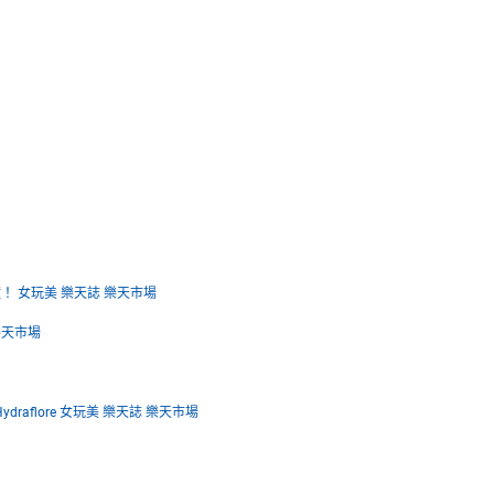
 女玩美 樂天誌 樂天市場
樂天市場
ydraflore 女玩美 樂天誌 樂天市場