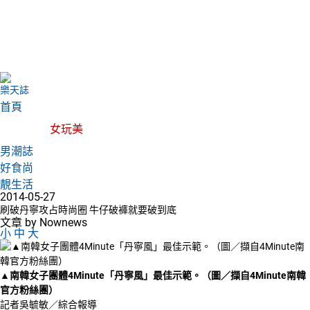
樂天誌
首頁
女玩美
男潮誌
好食尚
靚生活
2014-05-27
刷破丹寧攻占時尚圈 牛仔破褲就要破到底
文章 by Nownews
小
中
大
▲
南韓女子團體4Minute「丹寧風」最佳示範。（圖／擷自4Minute南韓
官方粉絲團）
記者吳毓敏／綜合報導