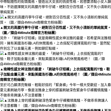
中帶點隨性的街頭風格，營造出大女孩的俏皮性格，若想要添點小女人韻
味，不妨選擇開叉的高腰丹寧牛仔裙，絕對百分百性感，又不失小清新的
單純氣質。
▲
開叉的高腰丹寧牛仔裙，絕對百分百性感，又不失小清新的單純氣質。
（圖／擷自4Minute南韓官方粉絲團）
另外，「刷破牛仔短褲」就是南韓性感女神泫雅的最愛，若希望與泫雅相
同，擁有美國洛杉磯LA的休閒風格，上衣搭配可選擇寬鬆的T恤，當然配
件別忘了以金屬元素，例如鉚釘點綴。
▲
南韓性感女神泫雅的最愛，「刷破牛仔短褲」上衣搭配寬鬆的T恤，鞋
子加點金屬元素，來點美國洛杉磯LA的休閒風格吧！（圖／擷自4Minute
南韓官方粉絲團）
至於可凸顯漂亮臀線、輕鬆好搭的「緊身褲」今年一樣大受歡迎，加入春
夏元素刷破丹寧，像是泫雅身上穿的膝蓋刷破深色緊身牛仔褲獨領風騷，
不做乖乖牌讓人不注意都難！
▲
泫雅身上穿的膝蓋刷破深色緊身牛仔褲獨領風騷，不做乖乖牌讓人不注