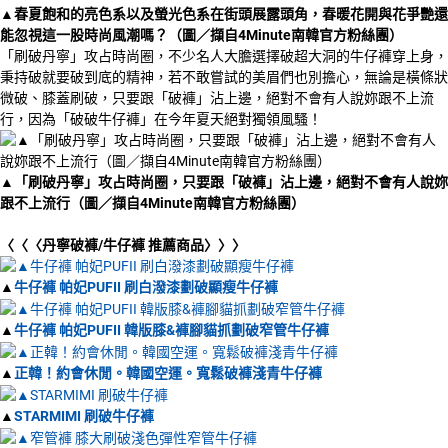
▲
春夏飽和的亮色系以及螢光色系在街頭展露頭角，春暖花開與花爭艷還
能忽視這一股時尚風潮嗎？（圖／擷自4Minute南韓官方粉絲團）
「刷破丹寧」攻占時尚圈，不少名人大膽選擇破超大洞的牛仔褲穿上身，
秉持破就要破到底的精神，若不敢嘗試的美眉們也別擔心，無論是橫條狀
微破、膝蓋刷破，只要跟「破褲」沾上邊，絕對不會有人說妳跟不上流
行，因為「破破牛仔褲」在今年夏天絕對獨領風騷！
▲
「刷破丹寧」攻占時尚圈，
只要跟「破褲」沾上邊，絕對不會有人說妳
跟不上流行
（圖／擷自4Minute南韓官方粉絲團）
〈〈〈丹寧破褲/牛仔褲 推薦商品〉〉〉
▲
牛仔褲 帕妃PUFII 刷白潑漆劃破顯瘦牛仔褲
▲
牛仔褲 帕妃PUFII 韓版膝&褲腳貓抓劃破窄管牛仔褲
▲
正韓！約會休閒。韓國空運。寬鬆破褲淺青牛仔褲
▲
STARMIMI 刷破牛仔褲