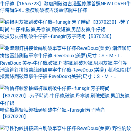
牛仔褲【166-6723】激瘦刷破復古淺藍修腿首選NEW LOVER牛
仔時尚S-XL 激瘦刷破復古淺藍修腿牛仔褲
破損男友褲刷破牛仔褲~funsgirl芳子時尚【B370230】
潮流鉚釘拼接蕾絲刷破單寧牛仔褲-ReveDoux(美夢) 潮流鉚釘拼
接蕾絲刷破單寧牛仔褲-ReveDoux(美夢)尺寸：S、M、L
哈倫褲鬆緊抽繩褲頭刷破牛仔褲~funsgirl芳子時尚
【B370220】