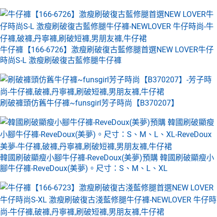
牛仔褲【166-6726】激瘦刷破復古藍修腿首選NEW LOVER牛仔
時尚S-L 激瘦刷破復古藍修腿牛仔褲
刷破褲頭仿舊牛仔褲~funsgirl芳子時尚【B370207】
韓國刷破顯瘦小腳牛仔褲-ReveDoux(美夢)預購 韓國刷破顯瘦小
腳牛仔褲-ReveDoux(美夢)。尺寸：S、M、L、XL