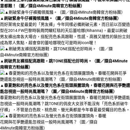
意都難！（圖／擷自4Minute南韓官方粉絲團）
▲
刷破緊身牛仔褲獨領風騷。（圖／擷自4Minute南韓官方粉絲團）
而好萊塢女星最愛的「男友褲」今年同樣必備刷破元素，而日前以百變造
型在2014 FW巴黎時裝周閃耀紅毯的天后蕾哈娜(Rihanna)，最愛以刷破
男友褲出席各大場合，搭配亮色系高跟鞋，性感、高雅又隨性的裝扮立刻
成為眾人焦點，超會穿的蕾哈娜現在可是時尚Icon喔！
▲
刷破男友褲搭配高跟鞋，跳TONE搭配也好時尚。（圖／擷自4Minute
南韓官方粉絲團）
▲
春夏飽和的亮色系以及螢光色系在街頭展露頭角，春暖花開與花爭艷還
能忽視這一股時尚風潮嗎？（圖／擷自4Minute南韓官方粉絲團）
春夏飽和的亮色系以及螢光色系在街頭展露頭角，春暖花開與花爭艷還能
忽視這一股時尚風潮嗎？跳TONE的俏皮大女孩不能沒有「亮色系抓破牛
仔褲」，不管是白色款、桃色款、螢光黃都是今年春夏最受矚目的色系。