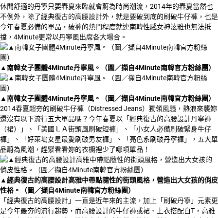
休閒舒適的丹寧只要春夏來臨就會蔚為時尚潮流，2014年的春夏當然也
不例外，除了經典復古的高腰設計外，就是要破到底的刷破牛仔褲，也是
今年春夏必備的單品，破褲的熱門程度就連南韓性感女神泫雅也無法抵
擋，4Minute更常以丹寧風出席各大場合。
▲
南韓女子團體4Minute丹寧風。（圖／擷自4Minute南韓官方粉絲團）
▲
南韓女子團體4Minute丹寧風。（圖／擷自4Minute南韓官方粉絲團）
2014春夏超夯的刷破牛仔褲（Distressed Jeans）獨領風騷，熱浪來襲妳
還沒有以下流行五大單品嗎？今年春夏以「經典復古的高腰設計丹寧褲
（裙）」、「美國ＬＡ街頭風刷破短褲」、「小女人必備刷破緊身牛仔
褲」、「好萊塢女星最愛刷破男友褲」、「亮色系刷破丹寧褲」，五大單
品蔚為風潮，趕緊看看妳的衣櫥裡少了哪項單品！
▲
經典復古的高腰設計高雅中帶點隨性的街頭風格，營造出大女孩的俏皮
性格。（圖／擷自4Minute南韓官方粉絲團）
「經典復古的高腰設計」一直是近年來的主流，加上「刷破丹寧」元素更
是今年最夯的流行趨勢，而高腰設計的牛仔褲或裙、上衣搭配白T，高雅