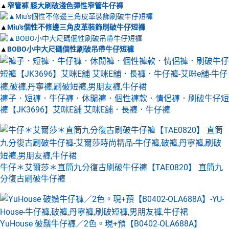
▲
窄管褲 膝大刷破淺色彈性窄管牛仔褲
▲
Miu's個性不修邊三角皮革裝飾刷破牛仔短褲
▲
BOBO小中大尺碼個性刷破吊帶牛仔短褲
褲子．短褲．牛仔褲．休閒褲．個性褲款．情侶褲．刷破牛仔短
褲【JK3696】艾咪E舖 艾咪E舖．長褲．牛仔褲
牛仔＊艾爾莎＊直筒九分復古刷破牛仔褲【TAE0820】 直筒九
分復古刷破牛仔褲
YuHouse 破鬚牛仔褲／2色。現+預【B0402-OLA688A】