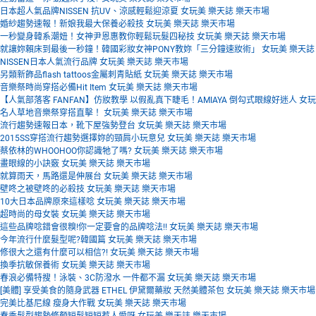
日本超人氣品牌NISSEN 抗UV、涼感輕鬆迎涼夏 女玩美 樂天誌 樂天市場
婚紗趨勢速報！新娘我最大保養必殺技 女玩美 樂天誌 樂天市場
一秒變身韓系潮妞！女神尹恩惠教你輕鬆玩髮四秘技 女玩美 樂天誌 樂天市場
就讓妳賴床到最後一秒鐘！韓國彩妝女神PONY教妳「三分鐘速妝術」 女玩美 樂天誌
NISSEN日本人氣流行品牌 女玩美 樂天誌 樂天市場
另類新飾品flash tattoos金屬刺青貼紙 女玩美 樂天誌 樂天市場
音樂祭時尚穿搭必備Hit Item 女玩美 樂天誌 樂天市場
【人氣部落客 FANFAN】仿妝教學 以假亂真下睫毛！AMIAYA 倒勾式眼線好迷人 女
名人草地音樂祭穿搭直擊！ 女玩美 樂天誌 樂天市場
流行趨勢速報日本，靴下屋強勢登台 女玩美 樂天誌 樂天市場
2015SS穿搭流行趨勢選擇妳的頸肩小玩意兒 女玩美 樂天誌 樂天市場
蔡依林的WHOOHOO你認識牠了嗎? 女玩美 樂天誌 樂天市場
畫眼線的小訣竅 女玩美 樂天誌 樂天市場
就算雨天，馬路還是伸展台 女玩美 樂天誌 樂天市場
壁咚之被壁咚的必殺技 女玩美 樂天誌 樂天市場
10大日本品牌原來這樣唸 女玩美 樂天誌 樂天市場
超時尚的母女裝 女玩美 樂天誌 樂天市場
這些品牌唸錯會很糗!你一定要會的品牌唸法!! 女玩美 樂天誌 樂天市場
今年流行什麼髮型呢?韓國篇 女玩美 樂天誌 樂天市場
修很大之還有什麼可以相信?! 女玩美 樂天誌 樂天市場
換季抗敏保養術 女玩美 樂天誌 樂天市場
春浪必備特搜！泳裝、3C防潑水 一件都不漏 女玩美 樂天誌 樂天市場
[美體] 享受美食的隨身武器 ETHEL 伊黛爾藥妝 天然美體茶包 女玩美 樂天誌 樂天市場
完美比基尼線 瘦身大作戰 女玩美 樂天誌 樂天市場