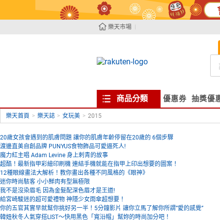
樂天市場
商品分類
優惠券
抽獎優
樂天首頁
>
樂天誌
>
女玩美
>
2015
20歲女孩會遇到的肌膚問題 讓你的肌膚年齡停留在20歲的 6個步驟
渡邊直美自創品牌 PUNYUS食物飾品可愛逼死人!
魔力紅主唱 Adam Levine 身上刺青的故事
超酷！最新指甲彩繪印刷機 連結手機就能在指甲上印出想要的圖案！
12種眼線畫法大解析！教你畫出各種不同風格的《眼神》
迷你時尚駭客 小小鮮肉有型無極限
我不是沒染眉毛 因為金髮配深色眉才是王道!
給宮崎駿迷的超可愛禮物 神隱少女雨傘超想要！
你的五官其實早就幫你挑好另一半！5分鐘影片 讓你立馬了解你所謂”愛的感覺”
韓妞秋冬人氣穿搭LIST～快用黑色「寬沿帽」幫妳的時尚加分吧！