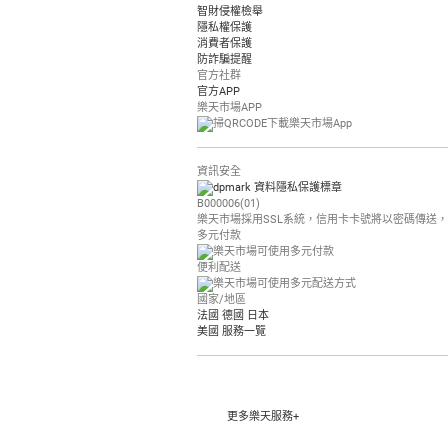
智財侵權檢舉
隱私權保護
消費者保護
防詐騙提醒
官方社群
官方APP
樂天市場APP
資訊安全
B000006(01)
樂天市場採用SSL系統，信用卡卡號將以密碼傳送
多元付款
便利配送
國家/地區
法國
德國
日本
美國
服務一覽
更多樂天服務+