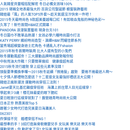
人氣韓星貝蕾帽搭配解密 冬日必備女孩味100%
2015 堪稱全地表最強大的 百貨公司聖誕節 櫥窗裝飾藝術
韓妞最「風」的人氣TOP5外套～趁天氣還沒冷快來一件吧！
2015冬天最時尚色 9款超美蔓越莓口紅！有如吸血鬼般的神秘色彩～
久等了！新竹首間H&M正式開幕！
PANDORA 浪漫裝置藝術 現身台北101
冬日圍巾不敗單品熱潮！女孩必學六種時尚圍巾打法
KATY PERRY 繽紛時尚造型，演繹H&M 閃耀佳節系列
當秀場超模變身迪士尼角色 卡通亂入才Fshaion
2015年秋冬首爾時裝周 比大人還有型的小鬼們
秋冬運動風超夯！三大運動品牌時尚趨勢報你知
中秋甩油大作戰！只要簡單幾招 健康瘦超有感
2015秋冬流行趨勢 穿上這些元素準沒錯！
頭髮要準備換季囉～2015秋冬延續「微捲髮」趨勢 要捲不捲最迷人啊～
七夕情人節禮物怎麼送？十二星座女友最強好禮送法大公開！
韓妞正瘋新潮流 運動時尚穿搭三法則！
Janet夏天比基尼顯瘦穿搭術 海灘上抓住眾人目光這樣穿！
學起來少3歲！櫻花妹最愛的眼下腮紅
夏日輕旅行這樣穿就對了！露營踏青時尚術大公開
日本正夯 熱賣美妝Top 5
跟著少女時代打造完美夏日海灘美人
062301
炸彈接不完 婚禮穿搭不NG！
最想牽的手！3招打造無骨軟嫩嬰兒手 女玩美 樂天誌 樂天市場
運動當道，你 動起來了沒? 女玩美 樂天誌 樂天市場