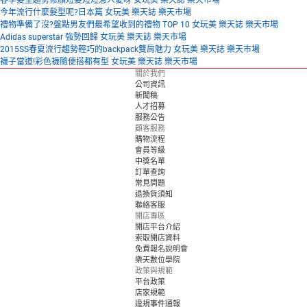
春季髮型趨勢修顏短髮短短惹人愛呀 女玩美 樂天誌 樂天市場
今年流行什麼髮型呢?日本篇 女玩美 樂天誌 樂天市場
禮物準備了沒?盤點男友們最希望收到的禮物 TOP 10 女玩美 樂天誌 樂天市場
Adidas superstar 強勢回歸 女玩美 樂天誌 樂天市場
2015SS春夏流行趨勢輕巧的backpack雙肩魅力 女玩美 樂天誌 樂天市場
襪子當道!彩色襪隨便搭都有型 女玩美 樂天誌 樂天市場
關於我們
公司資訊
新聞稿
人才招募
服務公告
顧客服務
購物流程
會員等級
中獎名單
訂單查詢
常見問題
退換貨須知
聯絡客服
開店專區
開店平台介紹
索取開店資料
免費報名說明會
樂天數位學院
政策與規範
平台政策
店家規範
違規事件通報