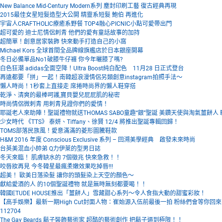
New Balance Mid-Century Modern系列 塵封印刷工藝 復古經典再現
2015最佳女星短髮造型大公開 精靈系短髮 鮑伯 再進化
宇宙人CRAFTHOLIC療癒系野餐 TOP4融心PICNIC小點可愛帶出門
超可愛的 迪士尼情侶刺青 他們的愛有童話故事的加持
超簡單！創意居家裝飾 快來動手打造自己的小窩
Michael Kors 全球首間全品牌線旗艦店於日本銀座開幕
冬日必備單品No1破膝牛仔褲 你今年曬膝了嗎?
白色狂潮 adidas全面空降！Ultra Boost純白配色 11月28 日正式登台
再遠都要「拼」一起！南韓超浪漫情侶另類創意instagram拍照手法～
懶人時尚！1秒套上直接走 席捲時尚界的懶人鞋穿搭
乾淨、清爽的最棒呵護,寶貝嬰兒屁屁肌的秘密
時尚情侶微刺青 用刺青見證你們的愛情！
耶誕老人來助陣！聖誕禮物就送THOMAS SABO童趣“銀”聖誕 美鑽天使與淘氣薑餅人
少女時代 《TTS》 泰妍、Tiffany、徐賢 12/4 將推出聖誕專輯回歸！
TOMS部落民族風！愛意滿滿的菱形圖騰鞋款
H&M 2016 年度 Conscious Exclusive 系列 – 回溯美學經典 啟發未來時尚
台英美混血小帥弟 Q力伊萊的型男日誌
冬天來臨！ 肌膚缺水的 7個徵兆 快來急救！！
咬唇妝再見 今冬韓星最瘋柔嫩效果吃掉唇!!!
超美！ 歐美日落染髮 讓你的頭髮染上天空的顏色～
獻給愛酒的人 的10個聖誕禮物 就是無時無刻都要喝！！
韓國ETUDE HOUSE推出「薑餅人」雪藏甜心系列～令人食指大動的甜蜜彩妝！
【高手娛樂】最新一期High Cut封面人物：崔始源入伍前最後一拍 粉絲們會等你回來
112704
The Gay Beards 鬍子裝飾藝術家 超酷的藝術創作 把鬍子逼到極限！！