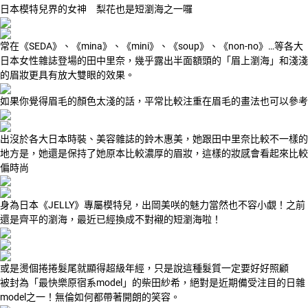
日本模特兒界的女神 梨花也是短瀏海之一囉
常在《SEDA》、《mina》、《mini》、《soup》、《non-no》…等各大
日本女性雜誌登場的田中里奈，幾乎露出半面額頭的「眉上瀏海」和淺淺
的眉妝更具有放大雙眼的效果。
如果你覺得眉毛的顏色太淺的話，平常比較注重在眉毛的畫法也可以參考
出沒於各大日本時裝、美容雜誌的鈴木惠美，她跟田中里奈比較不一樣的
地方是，她還是保持了她原本比較濃厚的眉妝，這樣的妝感會看起來比較
偏時尚
身為日本《JELLY》專屬模特兒，出岡美咲的魅力當然也不容小覷！之前
還是齊平的瀏海，最近已經換成不對襯的短瀏海啦！
或是燙個捲捲髮尾就顯得超級年經，只是說這種髮質一定要好好照顧
被封為「最快樂原宿系model」的柴田紗希，絕對是近期備受注目的日雜
model之一！無倫如何都帶著開朗的笑容。