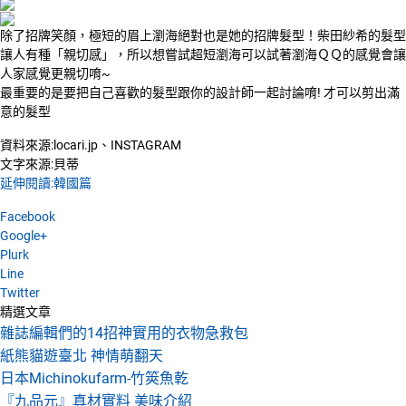
除了招牌笑顏，極短的眉上瀏海絕對也是她的招牌髮型！柴田紗希的髮型
讓人有種「親切感」，所以想嘗試超短瀏海可以試著瀏海ＱＱ的感覺會讓
人家感覺更親切唷~
最重要的是要把自己喜歡的髮型跟你的設計師一起討論唷! 才可以剪出滿
意的髮型
資料來源:locari.jp、INSTAGRAM
文字來源:貝蒂
延伸閱讀:韓國篇
Facebook
Google+
Plurk
Line
Twitter
精選文章
雜誌編輯們的14招神實用的衣物急救包
紙熊貓遊臺北 神情萌翻天
日本Michinokufarm-竹筴魚乾
『九品元』真材實料 美味介紹