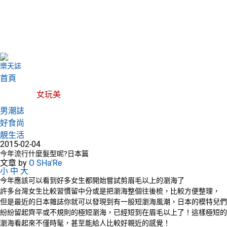
樂天誌
首頁
女玩美
男潮誌
好食尚
靚生活
2015-02-04
今年流行什麼髮型呢?日本篇
文章 by
O SHa'Re
小
中
大
今年應該可以看到好多女生都開始嘗試剪眉毛以上的瀏海了
許多台灣女生比較習慣留中分或是把瀏海整個往後梳，比較方便整理，
但是最近的日本雜誌你就可以發現到有一股短瀏海風潮，日本的模特兒們
紛紛留起齊平或不規則的極短瀏海，已經短到在眉毛以上了！這樣極短的
瀏海看起來不僅時髦，甚至能給人比較好親近的感覺！