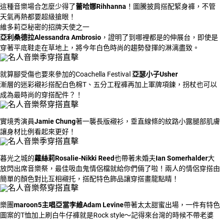
這種音樂場合怎麼少得了
蕾哈娜Rihhanna
！圖騰披肩搭配緊身褲，不管
天氣再熱都要超級搶眼！
維多莉亞秘密的招牌天使之一
亞利桑德拉Alessandra Ambrosio
，證明了到哪裡都是的伸展台，即使是
穿著平底鞋走在草地上，將今年白色時尚的趨勢發揮的淋漓盡致。
就算腳受傷也要來參加的Coachella Festival
亞瑟小子Usher
漸層的迷彩襯衫搭配白色棉T、五分工程褲再加上軍牌項鍊，拐杖也可以
成為最時尚的穿搭配件？！
實境秀演員
Jamie Chung
著一襲長版襯衫，垂直線條的紋路小露腿部肌膚
讓身材比例看起來更好！
暮光之城的
蘿絲莉Rosalie-Nikki Reed
也帶著未婚夫
Ian Somerhalder
大
放閃出席音樂祭，最佳吸血鬼情侶檔就給你們倆了啦！兩人的情侶穿搭由
簡單的顏色對比互相襯托，搭配特色飾品讓穿搭畫龍點睛！
樂團
maroon5主唱亞當李維Adam Levine
帶著太太甜蜜出場，一件有特色
圖案的T恤加上刷白牛仔褲就是Rock style～記得來台灣的時候不帶老婆