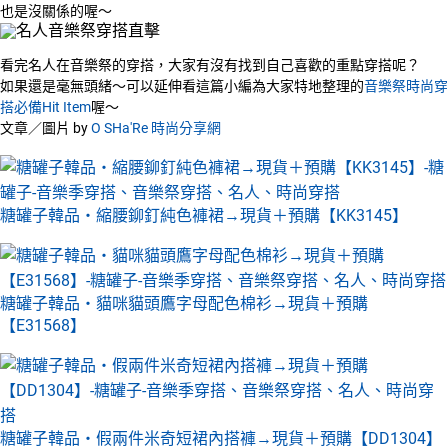
也是沒關係的喔～
看完名人在音樂祭的穿搭，大家有沒有找到自己喜歡的重點穿搭呢？
如果還是毫無頭緒～可以延伸看這篇小編為大家特地整理的
音樂祭時尚穿
搭必備Hit Item
喔～
文章／圖片 by
O SHa'Re 時尚分享網
糖罐子韓品‧縮腰鉚釘純色褲裙→現貨＋預購【KK3145】
糖罐子韓品‧貓咪貓頭鷹字母配色棉衫→現貨＋預購
【E31568】
糖罐子韓品‧假兩件米奇短裙內搭褲→現貨＋預購【DD1304】