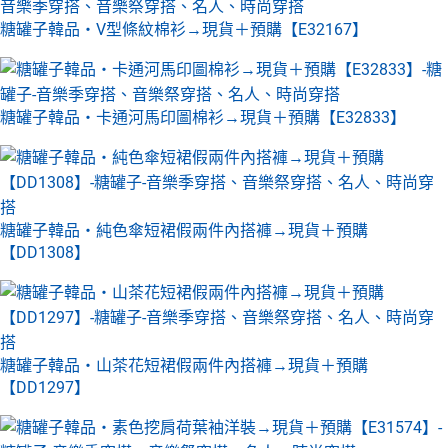
糖罐子韓品‧V型條紋棉衫→現貨＋預購【E32167】
糖罐子韓品‧卡通河馬印圖棉衫→現貨＋預購【E32833】
糖罐子韓品‧純色傘短裙假兩件內搭褲→現貨＋預購
【DD1308】
糖罐子韓品‧山茶花短裙假兩件內搭褲→現貨＋預購
【DD1297】