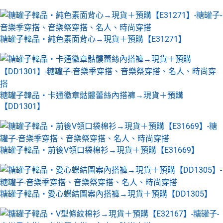
糖罐子韓品‧純色素面背心→現貨＋預購【E31271】
糖罐子韓品‧卡通徽章骷髏蕾絲內搭褲→現貨＋預購
【DD1301】
糖罐子韓品‧前後V領口袋棉衫→現貨＋預購【E31669】
糖罐子韓品‧愛心蝶結圖案內搭褲→現貨＋預購【DD1305】