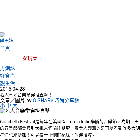
樂天誌
首頁
女玩美
男潮誌
好食尚
靚生活
2015-04-28
名人草地音樂祭穿搭直擊！
文章／圖片 by
O SHa'Re 時尚分享網
小
中
大
Coachella Festival是每年在美國California Indio舉辦的音樂節，為期三天
的音樂節都會吸引大批人們前往朝聖，最令人興奮的是可以看到許多大明
星們也來參加！可以看一下他們私底下的穿搭喔~