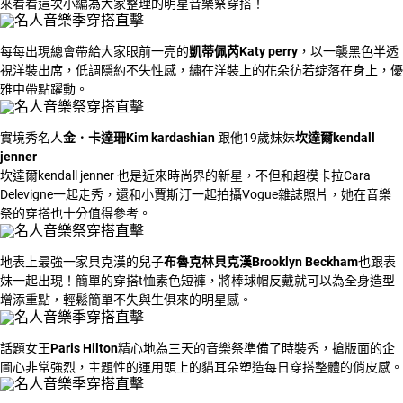
來看看這次小編為大家整理的明星音樂祭穿搭！
每每出現總會帶給大家眼前一亮的
凱蒂佩芮Katy perry
，以一襲黑色半透
視洋裝出席，低調隱約不失性感，繡在洋裝上的花朵彷若绽落在身上，優
雅中帶點躍動。
實境秀名人
金．卡達珊Kim kardashian
跟他19歲妹妹
坎達爾kendall
jenner
坎達爾kendall jenner 也是近來時尚界的新星，不但和超模卡拉Cara
Delevigne一起走秀，還和小賈斯汀一起拍攝Vogue雜誌照片，她在音樂
祭的穿搭也十分值得參考。
地表上最強一家貝克漢的兒子
布魯克林貝克漢Brooklyn Beckham
也跟表
妹一起出現！簡單的穿搭t恤素色短褲，將棒球帽反戴就可以為全身造型
增添重點，輕鬆簡單不失與生俱來的明星感。
話題女王
Paris Hilton
精心地為三天的音樂祭準備了時裝秀，搶版面的企
圖心非常強烈，主題性的運用頭上的貓耳朵塑造每日穿搭整體的俏皮感。