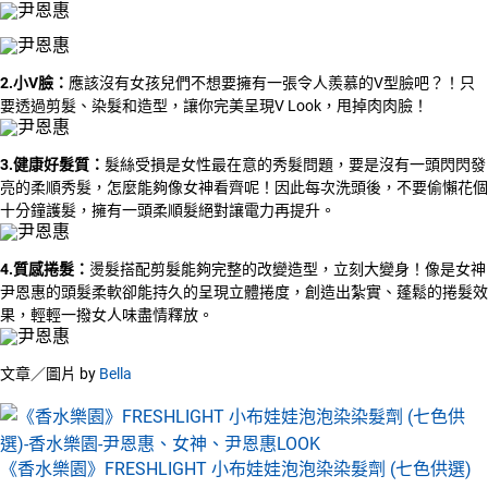
2.小V臉：
應該沒有女孩兒們不想要擁有一張令人羨慕的V型臉吧？！只
要透過剪髮、染髮和造型，讓你完美呈現V Look，甩掉肉肉臉！
3.健康好髮質：
髮絲受損是女性最在意的秀髮問題，要是沒有一頭閃閃發
亮的柔順秀髮，怎麼能夠像女神看齊呢！因此每次洗頭後，不要偷懶花個
十分鐘護髮，擁有一頭柔順髮絕對讓電力再提升。
4.質感捲髮：
燙髮搭配剪髮能夠完整的改變造型，立刻大變身！像是女神
尹恩惠的頭髮柔軟卻能持久的呈現立體捲度，創造出紮實、蓬鬆的捲髮效
果，輕輕一撥女人味盡情釋放。
文章／圖片 by
Bella
《香水樂園》FRESHLIGHT 小布娃娃泡泡染染髮劑 (七色供選)