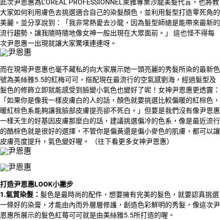
此次尹恩惠為L’ORÉAL PROFESSIONNEL萊雅專業沙龍美髮代言，也將教
大家如何利用膚色去挑選適合自己的染髮顏色，並利用髮型打造零死角的
美麗。並分享說到：「我非常熱愛去沙龍，因為髮型師總是能帶來最新的
流行趨勢，讓我隨時隨地像女神一般出現在大眾面前。」 這也怪不得每
次尹恩惠一出現就讓大家驚嘆連連呀。
而在現場尹恩惠也毫不藏私的向大家展示她一頭亮麗的秀髮所染的最新色
號為美絲雅5.5的紅梅可可，搭配現在最流行的空氣感劉海，經過髮型及
髮色的修飾立即就能感受到臉變小氣色也變好了呢！女神尹恩惠更透露：
「如果你是像我一樣皮膚白的人的話，顏色就要挑選比較偏暖的紅棕色，
暖紅棕色系能夠讓我臉部皮膚提亮卻不死白。」但要是我們沒有像尹恩惠
一樣天生的好基因皮膚那麼白的話，建議挑選偏冷的色系，像是最近流行
的酷棕色就是很好的選擇，不管你是偏黃還是偏小麥色的肌膚，都可以讓
皮膚亮度提升，氣色變好喔。 （往下看更多女神尹恩惠）
打造尹恩惠LOOK小撇步
1.氣質染髮：
髮色是最時尚的配件，想要擁有完美的髮色，就要認真挑選
一條好的染膏，才能由內而外層層修護，創造色彩鮮明的秀髮，像這次尹
恩惠所展示的髮色紅莓可可就是由美絲雅5.5所打造的喔。