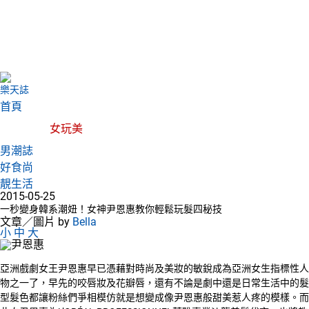
樂天誌
首頁
女玩美
男潮誌
好食尚
靚生活
2015-05-25
一秒變身韓系潮妞！女神尹恩惠教你輕鬆玩髮四秘技
文章／圖片 by
Bella
小
中
大
亞洲戲劇女王尹恩惠早已憑藉對時尚及美妝的敏銳成為亞洲女生指標性人
物之一了，早先的咬唇妝及花瓣唇，還有不論是劇中還是日常生活中的髮
型髮色都讓粉絲們爭相模仿就是想變成像尹恩惠般甜美惹人疼的模樣。而