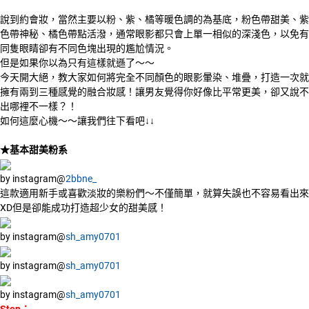
說到約會妝，當然主要以粉、紫、橘等暖色調的為基底，粉色帶甜美、紫
色帶神秘、橘色帶點活潑，通常眼影都只會上單一相似的深淺色，以免有
同隻眼睛卻有不同色塊出現的尷尬情況。
但是如果你以為只有這樣就遜了～～
今天開大絕，教大家如何將完全不同顏色的眼影暈染、堆疊，打造一次就
擁有兩到三種感覺的融合妝感！讓男友覺得你好像比平常更美，卻又說不
出哪裡不一樣？！
如何這麼心機～～讓我們往下看吧↓↓
★基本甜美粉系
by instagram@
2bbne_
這款適用新手或喜歡淡妝的樂粉們～不僅簡單，就算失誤也不容易看出來
XD但是卻能成功打造超少女的甜美感！
by instagram@
sh_amy0701
by instagram@
sh_amy0701
by instagram@
sh_amy0701
Step：