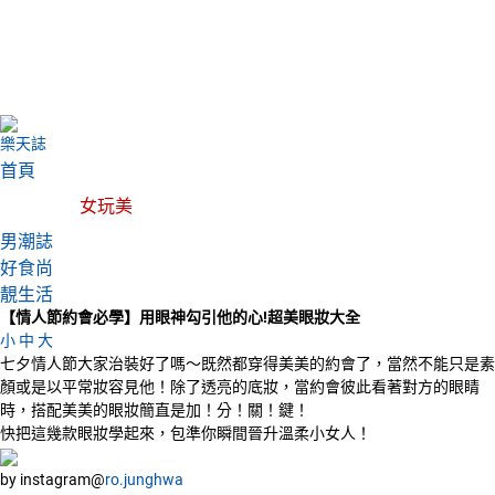
樂天誌
首頁
女玩美
男潮誌
好食尚
靚生活
【情人節約會必學】用眼神勾引他的心!超美眼妝大全
小
中
大
七夕情人節大家治裝好了嗎～既然都穿得美美的約會了，當然不能只是素
顏或是以平常妝容見他！除了透亮的底妝，當約會彼此看著對方的眼睛
時，搭配美美的眼妝簡直是加！分！關！鍵！
快把這幾款眼妝學起來，包準你瞬間晉升溫柔小女人！
by instagram@
ro.junghwa