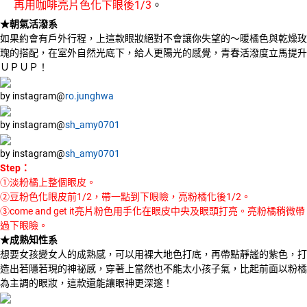
再用咖啡亮片色化下眼後1/3
。
★朝氣活潑系
如果約會有戶外行程，上這款眼妝絕對不會讓你失望的～暖橘色與乾燥玫
瑰的搭配，在室外自然光底下，給人更陽光的感覺，青春活潑度立馬提升
ＵＰＵＰ！
by instagram@
ro.junghwa
by instagram@
sh_amy0701
by instagram@
sh_amy0701
Step：
①淡粉橘上整個眼皮。
②豆粉色化眼皮前1/2，帶一點到下眼瞼，亮粉橘化後1/2。
③come and get it亮片粉色用手化在眼皮中央及眼頭打亮。亮粉橘稍微帶
過下眼瞼。
★成熟知性系
想要女孩變女人的成熟感，可以用裸大地色打底，再帶點靜謐的紫色，打
造出若隱若現的神祕感，穿著上當然也不能太小孩子氣，比起前面以粉橘
為主調的眼妝，這款還能讓眼神更深邃！