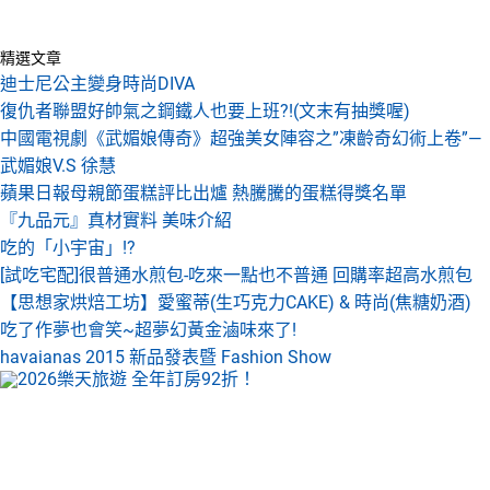
精選文章
迪士尼公主變身時尚DIVA
復仇者聯盟好帥氣之鋼鐵人也要上班?!(文末有抽獎喔)
中國電視劇《武媚娘傳奇》超強美女陣容之”凍齡奇幻術上卷”—
武媚娘V.S 徐慧
蘋果日報母親節蛋糕評比出爐 熱騰騰的蛋糕得獎名單
『九品元』真材實料 美味介紹
吃的「小宇宙」!?
[試吃宅配]很普通水煎包-吃來一點也不普通 回購率超高水煎包
【思想家烘焙工坊】愛蜜蒂(生巧克力CAKE) & 時尚(焦糖奶酒)
吃了作夢也會笑~超夢幻黃金滷味來了!
havaianas 2015 新品發表暨 Fashion Show