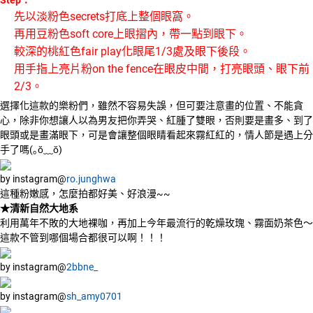
先以淡粉色secrets打底上整個眼窩。
再用豆粉色soft core上眼摺內，帶一點到眼下。
較深的桃紅色fair play化眼尾1/3處及眼下後段。
用手指上亮片粉on the fence在眼皮中間，打亮眼頭、眼下前
2/3。
選擇化這款的樂粉們，雖然不容易失誤，但可要注意畫的位置、不能貪
心，除非你想讓人以為男友把你弄哭、紅腫了雙眼，否則要是畫多、到了
眼頭或是畫滿眼下，可是會讓整個眼睛看起來霧紅紅的，情人節是遇上分
手了嗎(｡ŏ﹏ŏ)
by instagram@
ro.junghwa
這種粉嫩感，怎麼拍都好美、好浪漫~~
★清新自然大地系
利用萬年不敗的大地裸咖，再加上今年最流行的乾燥玫瑰、霧面奶茶色～
這款不管到哪個場合都很可以啊！！！
by instagram@
2bbne_
by instagram@
sh_amy0701