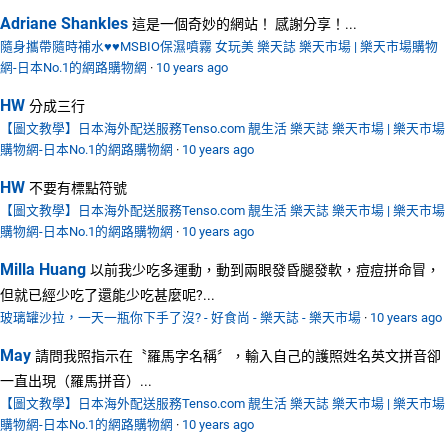
Adriane Shankles
這是一個奇妙的網站！ 感謝分享！...
隨身攜帶隨時補水♥♥MSBIO保濕噴霧 女玩美 樂天誌 樂天市場 | 樂天市場購物
網-日本No.1的網路購物網
·
10 years ago
HW
分成三行
【圖文教學】日本海外配送服務Tenso.com 靚生活 樂天誌 樂天市場 | 樂天市場
購物網-日本No.1的網路購物網
·
10 years ago
HW
不要有標點符號
【圖文教學】日本海外配送服務Tenso.com 靚生活 樂天誌 樂天市場 | 樂天市場
購物網-日本No.1的網路購物網
·
10 years ago
Milla Huang
以前我少吃多運動，動到兩眼發昏腿發軟，痘痘拼命冒，
但就已經少吃了還能少吃甚麼呢?...
玻璃罐沙拉，一天一瓶你下手了沒? - 好食尚 - 樂天誌 - 樂天市場
·
10 years ago
May
請問我照指示在〝羅馬字名稱〞，輸入自己的護照姓名英文拼音卻
一直出現（羅馬拼音）...
【圖文教學】日本海外配送服務Tenso.com 靚生活 樂天誌 樂天市場 | 樂天市場
購物網-日本No.1的網路購物網
·
10 years ago