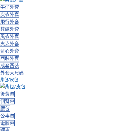
牛仔外套
皮衣外套
飛行外套
教練外套
風衣外套
夾克外套
背心外套
西裝外套
成套西裝
外套大尺碼
背包/皮包
後背包
側背包
腰包
公事包
電腦包
短夾