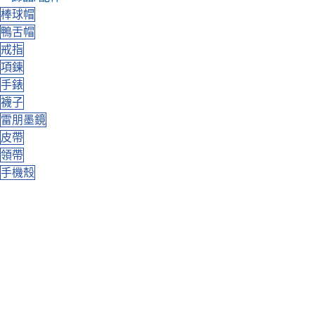
棒球帽
鴨舌帽
戒指
項鍊
手錶
襪子
雷朋墨鏡
皮帶
領帶
手機殼