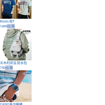
Roots 短T
1499
搶購
㊣木村井泓 防水包
750
搶購
CASIO多功腕錶