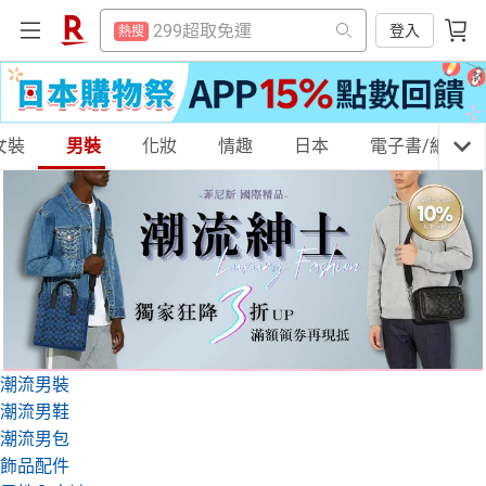
賺點樂翻天
熱搜
防颱專區
登入
熱搜
吹風機
熱搜
賺點樂翻天
熱搜
微波爐
熱搜
吹風機
熱搜
床架
女裝
購物網分類
男裝
化妝
情趣
日本
電子書/紙本書
熱搜
微波爐
熱搜
電子閱讀器
熱搜
床架
熱搜
平板電腦
熱搜
電子閱讀器
天天免運
美食蛋糕
養生保健
民生用品
熱搜
抽7777點
熱搜
平板電腦
熱搜
熱門飯店推薦
熱搜
抽7777點
熱搜
居家生活
3C家電
運動休閒
親子玩具
熱門飯店推薦
熱搜
潮流男裝
潮流男鞋
女裝
男裝
化妝保養
情趣用品
潮流男包
飾品配件