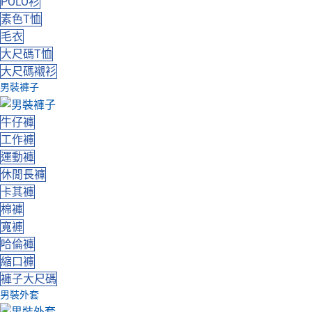
POLO衫
素色T恤
毛衣
大尺碼T恤
大尺碼襯衫
男裝褲子
牛仔褲
工作褲
運動褲
休閒長褲
卡其褲
棉褲
寬褲
哈倫褲
縮口褲
褲子大尺碼
男裝外套