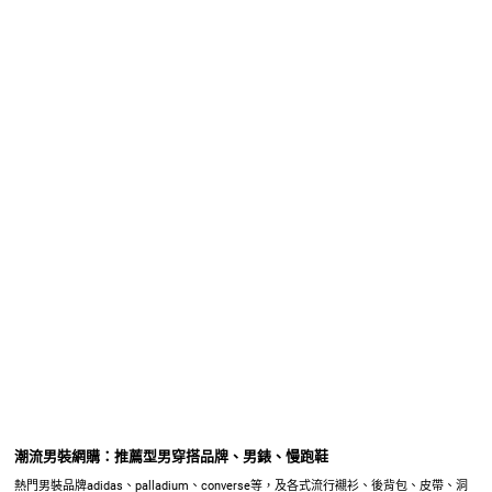
潮流男裝網購：推薦型男穿搭品牌、男錶、慢跑鞋
熱門男裝品牌adidas、palladium、converse等，及各式流行襯衫、後背包、皮帶、洞