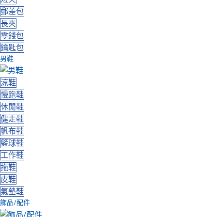
郵差包
長夾
零錢包
鑰匙包
男鞋
涼鞋
慢跑鞋
休閒鞋
健走鞋
帆布鞋
籃球鞋
工作鞋
拖鞋
皮鞋
氣墊鞋
飾品/配件