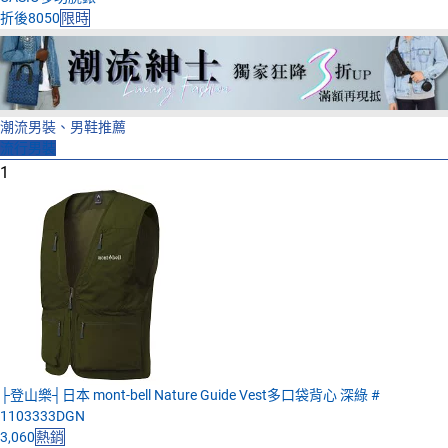
折後8050
限時
潮流男裝、男鞋推薦
流行男裝
1
├登山樂┤日本 mont-bell Nature Guide Vest多口袋背心 深綠 #
1103333DGN
3,060
熱銷