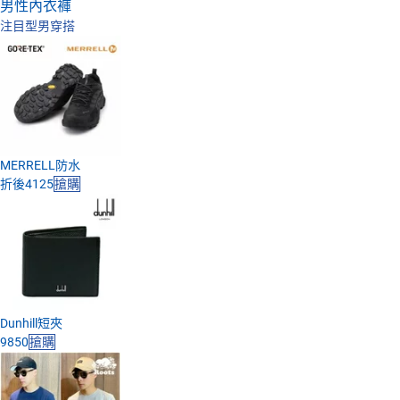
男性內衣褲
注目型男穿搭
日本購物
電子/紙本書
HOT
MERRELL防水
折後4125
搶購
Dunhill短夾
9850
搶購