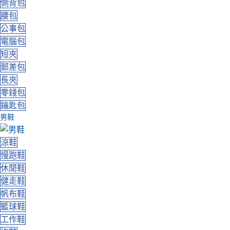
側背包
腰包
公事包
電腦包
短夾
郵差包
長夾
零錢包
鑰匙包
男鞋
涼鞋
慢跑鞋
休閒鞋
健走鞋
帆布鞋
籃球鞋
工作鞋