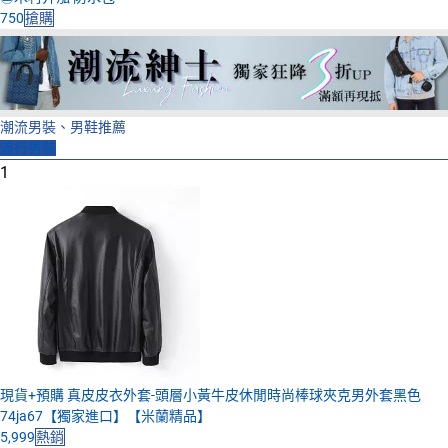
750
搶購
潮流男裝、男鞋推薦
流行男裝
1
現貨+預購 真皮皮衣外套-頭層小黃牛皮休閒時尚棒球夾克男外套黑色
74ja67【獨家進口】【米蘭精品】
5,999
熱銷