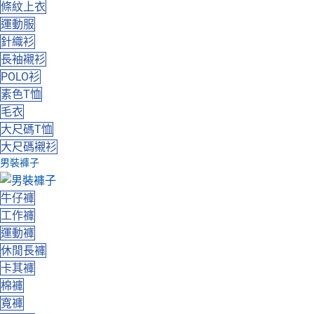
條紋上衣
運動服
針織衫
長袖襯衫
POLO衫
素色T恤
毛衣
大尺碼T恤
大尺碼襯衫
男裝褲子
牛仔褲
工作褲
運動褲
休閒長褲
卡其褲
棉褲
寬褲