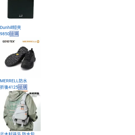
Dunhill短夾
9850
搶購
MERRELL防水
折後4125
搶購
㊣木村井泓 防水包