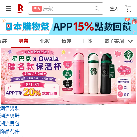
平板電腦
熱搜
電子閱讀器
登入
熱搜
點數10%
熱搜
平板電腦
熱搜
熱門飯店推薦
熱搜
點數10%
熱搜
女裝
購物網分類
男裝
化妝
情趣
日本
電子書/紙本書
熱門飯店推薦
熱搜
天天免運
美食蛋糕
養生保健
民生用品
居家生活
3C家電
運動休閒
親子玩具
潮流男裝
潮流男鞋
女裝
男裝
化妝保養
情趣用品
潮流男包
飾品配件