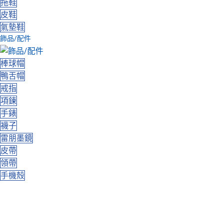
拖鞋
皮鞋
氣墊鞋
飾品/配件
棒球帽
鴨舌帽
戒指
項鍊
手錶
襪子
雷朋墨鏡
皮帶
領帶
手機殼