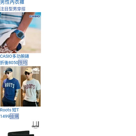
男性內衣褲
注目型男穿搭
日本購物
電子/紙本書
HOT
CASIO多功腕錶
折後8050
限時
Roots 短T
1499
搶購