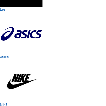
Lee
ASICS
NIKE