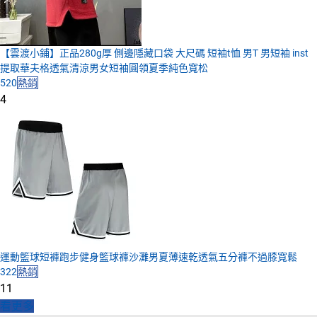
【雲渡小鋪】正品280g厚 側邊隱藏口袋 大尺碼 短袖t恤 男T 男短袖 inst
提取華夫格透氣清涼男女短袖圓領夏季純色寬松
520
熱銷
4
運動籃球短褲跑步健身籃球褲沙灘男夏薄速乾透氣五分褲不過膝寬鬆
322
熱銷
11
看更多