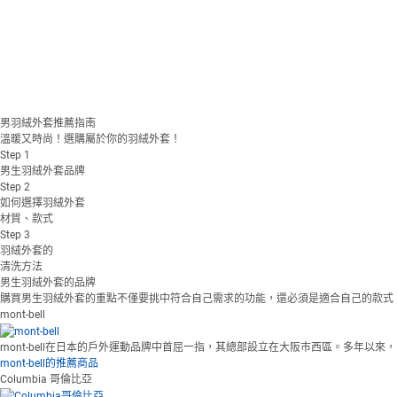
男羽絨外套推薦指南
溫暖又時尚！選購屬於你的羽絨外套！
Step
1
男生羽絨外套品牌
Step
2
如何選擇羽絨外套
材質、款式
Step
3
羽絨外套的
清洗方法
男生羽絨外套的品牌
購買男生羽絨外套的重點不僅要挑中符合自己需求的功能，還必須是適合自己的款式
mont-bell
mont-bell在日本的戶外運動品牌中首屈一指，其總部設立在大阪市西區。多年
mont-bell的推薦商品
Columbia 哥倫比亞