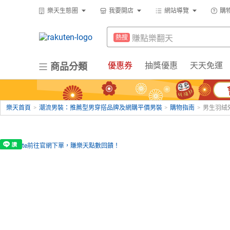
防颱專區
熱搜
樂天生態圈
我要開店
網站導覽
購
299超取免運
熱搜
賺點樂翻天
熱搜
吹風機
熱搜
防颱專區
熱搜
優惠券
抽獎優惠
天天免運
商品分類
床架
熱搜
299超取免運
熱搜
微波爐
熱搜
吹風機
熱搜
電子閱讀器
熱搜
樂天首頁
>
潮流男裝：推薦型男穿搭品牌及網購平價男裝
>
購物指南
>
男生羽絨
床架
熱搜
平板電腦
熱搜
微波爐
熱搜
點數10%
熱搜
電子閱讀器
熱搜
熱門飯店推薦
熱搜
平板電腦
熱搜
點數10%
熱搜
熱門飯店推薦
熱搜