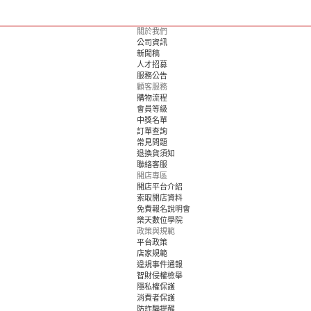
關於我們
公司資訊
新聞稿
人才招募
服務公告
顧客服務
購物流程
會員等級
中獎名單
訂單查詢
常見問題
退換貨須知
聯絡客服
開店專區
開店平台介紹
索取開店資料
免費報名說明會
樂天數位學院
政策與規範
平台政策
店家規範
違規事件通報
智財侵權檢舉
隱私權保護
消費者保護
防詐騙提醒