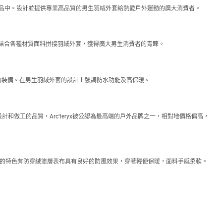
融入產品中。設計並提供專業高品質的男生羽絨外套給熱愛戶外運動的廣大消費者。
，結合各種材質面料拼接羽絨外套，獲得廣大男生消費者的青睞。
使用的裝備。在男生羽絨外套的設計上強調防水功能及高保暖。
設計和做工的品質，Arc'teryx被公認為最高端的戶外品牌之一，相對地價格偏高，
外套的特色有防穿絨塗層表布具有良好的防風效果，穿著輕便保暖，面料手感柔軟。