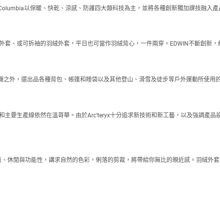
品牌，Columbia以保暖、快乾、涼感、防護四大類科技為主，並將各種創新獨加課技
絨外套、或可拆袖的羽絨外套，平日也可當作羽絨背心，一件兩穿。EDWIN不斷創新
營服裝及鞋襪之外，還出品各種背包、帳篷和睡袋以及其他登山、滑雪及徒步等戶外運動所
室和主要生產線依然在溫哥華。由於Arc'teryx十分追求新技術和新工藝，以及強調產品
融合時尚、休閒與功能性，講求自然的色彩，俐落的剪裁，將帶給你無比的親近感。羽絨