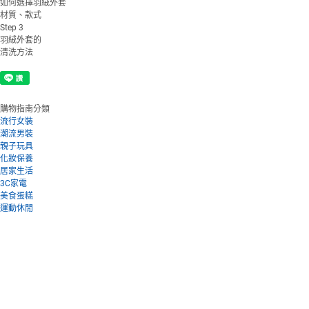
如何選擇羽絨外套
材質、款式
Step
3
羽絨外套的
清洗方法
購物指南分類
流行女裝
潮流男裝
親子玩具
化妝保養
居家生活
3C家電
美食蛋糕
運動休閒