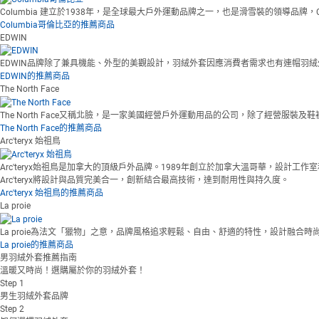
Columbia 建立於1938年，是全球最大戶外運動品牌之一，也是滑雪裝的領導
Columbia哥倫比亞的推薦商品
EDWIN
EDWIN品牌除了兼具機能、外型的美觀設計，羽絨外套因應消費者需求也有連帽羽
EDWIN的推薦商品
The North Face
The North Face又稱北臉，是一家美國經營戶外運動用品的公司，除了經
The North Face的推薦商品
Arc'teryx 始祖鳥
Arc'teryx始祖鳥是加拿大的頂級戶外品牌。1989年創立於加拿大溫哥華，設計工作
Arc'teryx將設計與品質完美合一，創新結合最高技術，達到耐用性與持久度。
Arc'teryx 始祖鳥的推薦商品
La proie
La proie為法文「獵物」之意，品牌風格追求輕鬆、自由、舒適的特性，設計
La proie的推薦商品
男羽絨外套推薦指南
溫暖又時尚！選購屬於你的羽絨外套！
Step
1
男生羽絨外套品牌
Step
2