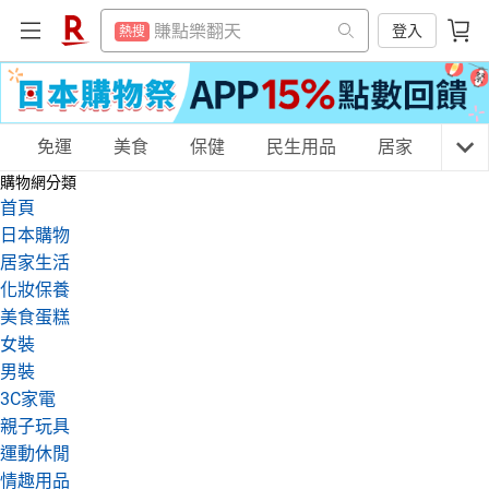
299超取免運
熱搜
賺點樂翻天
登入
熱搜
防颱專區
熱搜
299超取免運
熱搜
筆記型電腦
熱搜
防颱專區
熱搜
行動電源
購物網分類
免運
美食
保健
民生用品
居家
3C
熱搜
筆記型電腦
熱搜
購物網分類
床墊
熱搜
行動電源
首頁
熱搜
電冰箱
日本購物
熱搜
床墊
天天免運
美食蛋糕
養生保健
民生用品
熱搜
居家生活
電動牙刷
熱搜
化妝保養
電冰箱
熱搜
美食蛋糕
點數10%
熱搜
電動牙刷
熱搜
居家生活
3C家電
運動休閒
親子玩具
女裝
熱門飯店推薦
熱搜
男裝
點數10%
熱搜
3C家電
熱門飯店推薦
親子玩具
熱搜
女裝
男裝
化妝保養
情趣用品
運動休閒
情趣用品