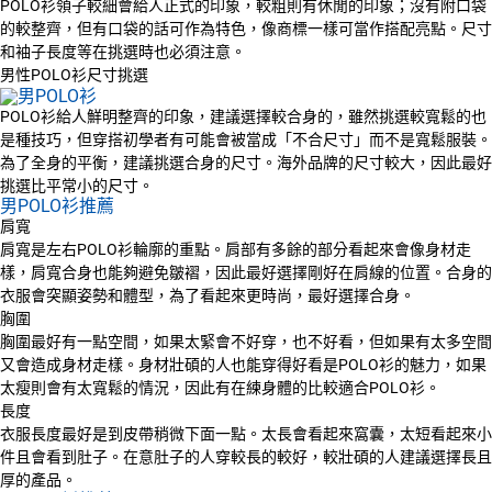
POLO衫領子較細會給人正式的印象，較粗則有休閒的印象；沒有附口袋
的較整齊，但有口袋的話可作為特色，像商標一樣可當作搭配亮點。尺寸
和袖子長度等在挑選時也必須注意。
男性POLO衫尺寸挑選
POLO衫給人鮮明整齊的印象，建議選擇較合身的，雖然挑選較寬鬆的也
是種技巧，但穿搭初學者有可能會被當成「不合尺寸」而不是寬鬆服裝。
為了全身的平衡，建議挑選合身的尺寸。海外品牌的尺寸較大，因此最好
挑選比平常小的尺寸。
男POLO衫推薦
肩寬
肩寬是左右POLO衫輪廓的重點。肩部有多餘的部分看起來會像身材走
樣，肩寬合身也能夠避免皺褶，因此最好選擇剛好在肩線的位置。合身的
衣服會突顯姿勢和體型，為了看起來更時尚，最好選擇合身。
胸圍
胸圍最好有一點空間，如果太緊會不好穿，也不好看，但如果有太多空間
又會造成身材走樣。身材壯碩的人也能穿得好看是POLO衫的魅力，如果
太瘦則會有太寬鬆的情況，因此有在練身體的比較適合POLO衫。
長度
衣服長度最好是到皮帶稍微下面一點。太長會看起來窩囊，太短看起來小
件且會看到肚子。在意肚子的人穿較長的較好，較壯碩的人建議選擇長且
厚的產品。