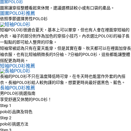
圖案POLO衫
圖案讓穿搭整體看起來休閒，建議選標誌較小或有口袋的產品。
圖案POLO衫推薦
依照季節選擇男性POLO衫
短袖POLO衫很適合夏天，基本上可以單穿，但也有人會在裡面穿短袖的
內衣，袖子的部分則作為加色的穿搭小技巧，內衣選比POLO衫的袖子長
一點點的即可給人整齊的印象。
短袖常被認為只有在夏天能穿，但是其實在春、秋天都可以在裡面加穿長
袖衣服，也有比短袖稍微長的5分袖、7分袖的POLO衫，這些都能讓整體
搭配更為時尚。
短袖POLO衫推薦
長袖的POLO衫不只在溫度降低時可穿，在冬天時也能當作外套的內搭
衣。長袖POLO衫給人較拘謹的印象，想要更時尚最好選黑色、藍色。
長袖POLO衫推薦
男POLO衫挑選指南
享受舒適又休閒的POLO衫！
Step
1
polo衫品牌及特色
Step
2
polo衫挑選方法
Step
3