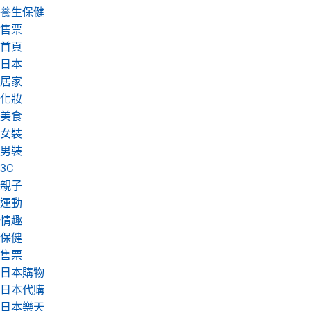
養生保健
日本購物
電子/紙本書
售票
HOT
首頁
日本
居家
化妝
美食
女裝
男裝
3C
親子
運動
情趣
保健
售票
日本購物
日本代購
日本樂天