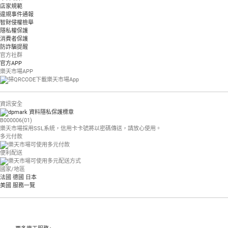
店家規範
違規事件通報
智財侵權檢舉
隱私權保護
消費者保護
防詐騙提醒
官方社群
官方APP
樂天市場APP
資訊安全
B000006(01)
樂天市場採用SSL系統，信用卡卡號將以密碼傳送，請放心使用。
多元付款
便利配送
國家/地區
法國
德國
日本
美國
服務一覽