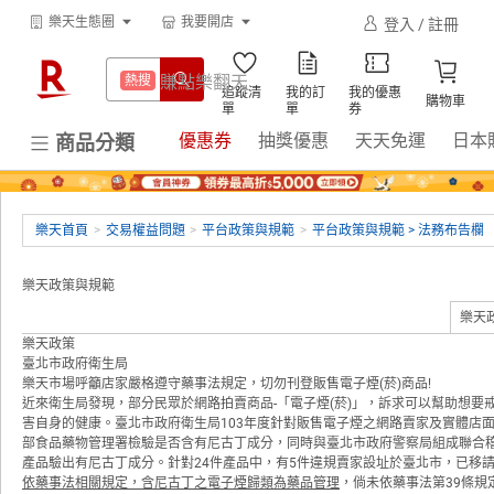
299超取免運
熱搜
樂天生態圈
我要開店
登入 / 註冊
網站導覽
購物教學
防颱專區
熱搜
下載APP
賺點樂翻天
熱搜
追蹤清
我的訂
我的優惠
平板電腦
熱搜
購物車
單
單
券
299超取免運
熱搜
優惠券
抽獎優惠
天天免運
日本
商品分類
床架
熱搜
防颱專區
熱搜
微波爐
熱搜
平板電腦
熱搜
吹風機
樂天首頁
>
交易權益問題
熱搜
>
平台政策與規範
>
平台政策與規範 > 法務布告欄
床架
熱搜
電子閱讀器
熱搜
樂天政策與規範
微波爐
熱搜
抽7777點
樂天
熱搜
樂天政策
吹風機
熱搜
熱門飯店推薦
熱搜
臺北市政府衛生局
樂天市場呼籲店家嚴格遵守藥事法規定，切勿刊登販售電子煙(菸)商品!
電子閱讀器
熱搜
近來衛生局發現，部分民眾於網路拍賣商品-「電子煙(菸)」，訴求可以幫助想
害自身的健康。臺北市政府衛生局103年度針對販售電子煙之網路賣家及實體店面進
抽7777點
熱搜
部食品藥物管理署檢驗是否含有尼古丁成分，同時與臺北市政府警察局組成聯合稽
產品驗出有尼古丁成分。針對24件產品中，有5件違規賣家設址於臺北市，已移
熱門飯店推薦
熱搜
依藥事法相關規定，含尼古丁之電子煙歸類為藥品管理
，倘未依藥事法第39條