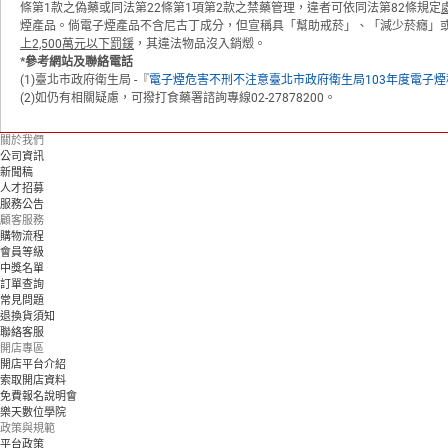
條第1款之偽藥或同法第22條第1項第2款之禁藥管理，違者可依同法第82條規定
煙產品。倘電子煙產品不含尼古丁成分，但宣稱具「幫助戒菸」、「減少菸癮」或
上2,500萬元以下罰鍰
，其違法物品沒入銷燬。
*
參考網站及聯絡電話
(1)臺北市政府衛生局 -『
電子煙危害不刑不注意臺北市政府衛生局103年度電子
(2)如仍有相關疑慮，可撥打食藥署諮詢專線02-27878200。
關於我們
公司資訊
新聞稿
人才招募
服務公告
顧客服務
購物流程
會員等級
中獎名單
訂單查詢
常見問題
退換貨須知
聯絡客服
開店專區
開店平台介紹
索取開店資料
免費報名說明會
樂天數位學院
政策與規範
平台政策