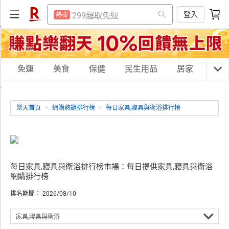
防颱專區
熱搜
登入
299超取免運
熱搜
賺點樂翻天
熱搜
防颱專區
熱搜
吹風機
熱搜
賺點樂翻天
熱搜
購物網分類
免運
美食
電子閱讀器
保健
民生用品
居家
3C
熱搜
吹風機
熱搜
,
微波爐
熱搜
電子閱讀器
熱搜
樂天首頁
>
網購熱銷排行榜
>
每日家具,寢具與衛浴排行榜
平板電腦
熱搜
微波爐
天天免運
美食蛋糕
養生保健
民生用品
熱搜
床架
熱搜
平板電腦
熱搜
抽7777點
熱搜
床架
熱搜
居家生活
3C家電
運動休閒
親子玩具
每日家具,寢具與衛浴排行榜市場：每日提供家具,寢具與衛浴
日本住宿優惠
熱搜
網購排行榜
抽7777點
熱搜
排名期間： 2026/08/10
日本住宿優惠
熱搜
女裝
男裝
化妝保養
情趣用品
家具,寢具與衛浴