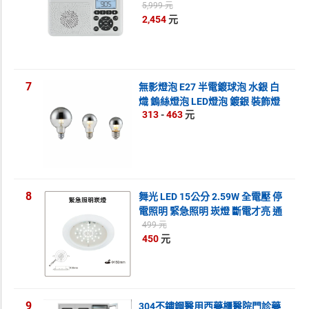
照明燈 手搖發電 USB 台灣可用 日
5,999 元
2,454
元
本正規品代購
7
無影燈泡 E27 半電鍍球泡 水銀 白
熾 鎢絲燈泡 LED燈泡 鍍銀 裝飾燈
313
-
463
元
泡 反射燈泡 110V 220V
8
舞光 LED 15公分 2.59W 全電壓 停
電照明 緊急照明 崁燈 斷電才亮 通
過中華民國消防認證 防災 停電 避
499 元
450
元
難 好商量~【APP滿額下單10%點
數(單一帳號最高1500點)】8/31止
9
304不鏽鋼醫用西藥櫃醫院門診藥