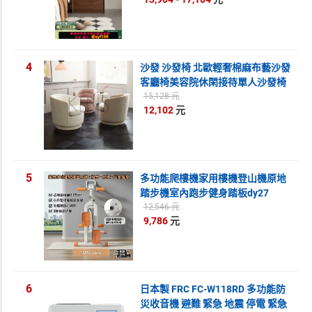
4
沙發 沙發椅 北歐輕奢棉麻布藝沙發
客廳椅美容院休閑接待單人沙發椅
旋轉沙發椅
15,128 元
12,102
元
5
多功能爬樓機家用樓機登山機原地
踏步機室內跑步健身踏板dy27
12,546 元
9,786
元
6
日本製 FRC FC-W118RD 多功能防
災收音機 避難 緊急 地震 停電 緊急