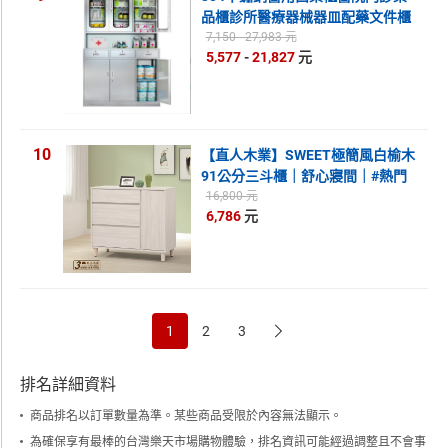
品櫃診所醫療器械器皿配藥文件櫃
dd555820
7,150 - 27,983 元
5,577
-
21,827
元
10
【直人木業】SWEET極簡風白榆木
91公分三斗櫃｜舒心寢間｜#熱門
收藏家具
16,800 元
6,786
元
1
2
3
排名詳細資料
商品排名以訂單數量為準。某些商品受限於內容無法顯示。
為確保享有最棒的台灣樂天市場購物體驗，排名資訊可能經過調整且不會事