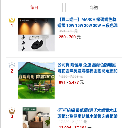
每日
每週
日本購物
電子/紙本書
HOT
【買二送一】MARCH 撥碼調色軌
1
道燈 10W 15W 20W 30W 三段色溫
一支搞定 展場商空 好商量~【APP
350 - 750 元
250
-
700
元
滿額下單10%點數(單一帳號最高
1500點)】8/31止
公司貨 附發票 免運 墨綠色防曬庭
2
院花園洋房遮陽樓梯圍擋防窺網加
厚加密遮陽防曬網
1,220 - 7,503 元
891
-
5,477
元
{可打統編 最低價}源氏木語實木床
3
頭柜北歐臥室胡桃木帶鎖床邊柜帶
插座抽屜式儲物柜
17,380 - 21,380 元
13,904
-
17,104
元