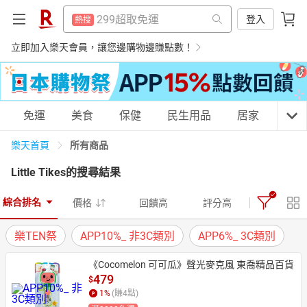
防颱專區
熱搜
299超取免運
登入
熱搜
賺點樂翻天
熱搜
防颱專區
立即加入樂天會員，讓您邊購物邊賺點數！
熱搜
電子閱讀器
熱搜
賺點樂翻天
熱搜
平板電腦
熱搜
電子閱讀器
熱搜
購物網分類
免運
美食
保健
民生用品
居家
3C
吹風機
熱搜
平板電腦
熱搜
床架
所有商品
樂天首頁
熱搜
吹風機
熱搜
Little Tikes
的搜尋結果
微波爐
熱搜
床架
天天免運
美食蛋糕
養生保健
民生用品
熱搜
抽7777點
熱搜
綜合排名
價格
回饋高
評分高
微波爐
熱搜
熱門飯店推薦
熱搜
樂TEN祭
APP10%_ 非3C類別
APP6%_ 3C類別
抽7777點
熱搜
居家生活
3C家電
運動休閒
親子玩具
《Cocomelon 可可瓜》聲光麥克風 東喬精品百貨
熱門飯店推薦
熱搜
479
$
1
%
(賺
4
點)
女裝
男裝
化妝保養
情趣用品