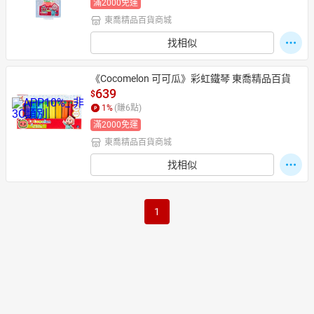
滿2000免運
東喬精品百貨商城
找相似
日本購物
電子/紙本書
HOT
《Cocomelon 可可瓜》彩虹鐵琴 東喬精品百貨
639
$
1
%
(賺
6
點)
滿2000免運
東喬精品百貨商城
找相似
1