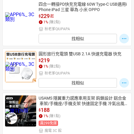
四合一轉接PD快充充電線 60W Type-C USB適用i
Phone iPad 三星 華為 小米 OPPO
229
$
起
1
%
(賺
2
點)
秋老爹QIUPAPA
找相似
圓形旅行充電頭 雙USB 2.1A 快速充電器 快充
219
$
1
%
(賺
2
點)
秋老爹QIUPAPA
找相似
USAMS 隱翼重力感應車用支架 鈎鎖設計 鋁合金
 車架/手機座/手機支架 快速固定手機 冷氣出風口
支架
188
$
1
%
(賺
1
點)
滿299免運
魔電 3C 館