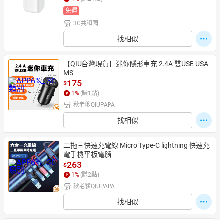
免運
3C共和國
日本購物
電子/紙本書
找相似
HOT
【QIU台灣現貨】迷你隱形車充 2.4A 雙USB USA
MS
175
$
1
%
(賺
1
點)
秋老爹QIUPAPA
找相似
二拖三快速充電線 Micro Type-C lightning 快速充
電手機平板電腦
263
$
1
%
(賺
2
點)
秋老爹QIUPAPA
找相似