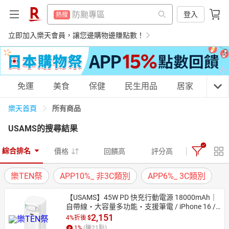
299超取免運
熱搜
防颱專區
登入
熱搜
吹風機
熱搜
299超取免運
立即加入樂天會員，讓您邊購物邊賺點數！
熱搜
床架
熱搜
吹風機
熱搜
微波爐
熱搜
床架
熱搜
購物網分類
免運
美食
保健
民生用品
居家
3C
電子閱讀器
熱搜
微波爐
熱搜
平板電腦
所有商品
樂天首頁
熱搜
電子閱讀器
熱搜
USAMS
的搜尋結果
點數10%
熱搜
平板電腦
天天免運
美食蛋糕
養生保健
民生用品
熱搜
熱門飯店推薦
熱搜
綜合排名
價格
回饋高
評分高
點數10%
熱搜
樂TEN祭
APP10%_ 非3C類別
APP6%_ 3C類別
熱門飯店推薦
熱搜
居家生活
3C家電
運動休閒
親子玩具
【USAMS】45W PD 快充行動電源 18000mAh｜
自帶線・大容量多功能・支援筆電 / iPhone 16 / i
Phone 17
2,151
4%折後
$
女裝
男裝
化妝保養
情趣用品
1
%
(賺
21
點)