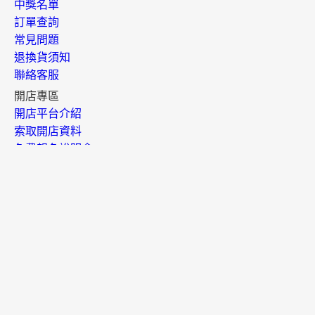
中獎名單
訂單查詢
常見問題
退換貨須知
聯絡客服
開店專區
開店平台介紹
索取開店資料
免費報名說明會
政策與規範
平台政策
店家規範
違規事件通報
智財侵權檢舉
隱私權保護
消費者保護
網路購物交易安全
官方社群