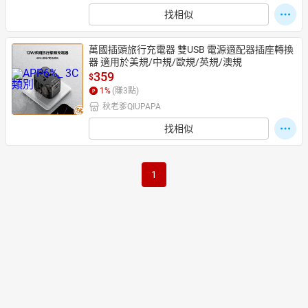
找相似
萬國插頭旅行充電器 雙USB 電源適配器插座轉換
器 適用於美規/中規/歐規/英規/澳規
359
$
1
%
(賺
3
點)
秋老爹QIUPAPA
找相似
1