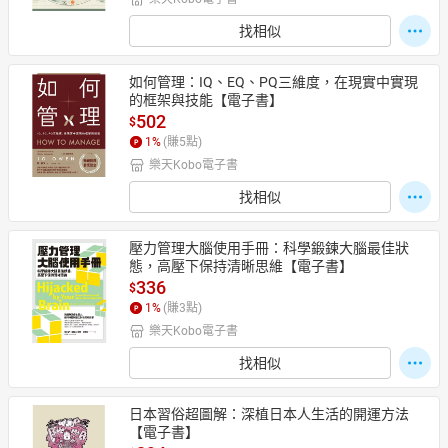
找相似
如何管理：IQ、EQ、PQ三維度，在現實中實現
的框架與技能【電子書】
502
$
1
%
(賺
5
點)
樂天Kobo電子書
找相似
壓力管理大腦使用手冊：科學鍛鍊大腦最佳狀
態，高壓下保持清晰思維【電子書】
336
$
1
%
(賺
3
點)
樂天Kobo電子書
找相似
日本習俗超圖解：深植日本人生活的開運方法
【電子書】