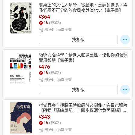
餐桌上的文化人類學：從產地、烹調到進食，與
我們密不可分的飲食奧祕與演化史【電子書】
364
$
1
%
(賺
3
點)
樂天Kobo電子書
找相似
領導力腦科學：精進大腦適應性，優化你的領導
實用智慧【電子書】
476
$
1
%
(賺
4
點)
樂天Kobo電子書
找相似
母愛有毒：掙脫束縛療癒母女關係，與自己和解
【附錄「情緒筆記」：四步驟消化負面情緒】
【電子書】
343
$
1
%
(賺
3
點)
樂天Kobo電子書