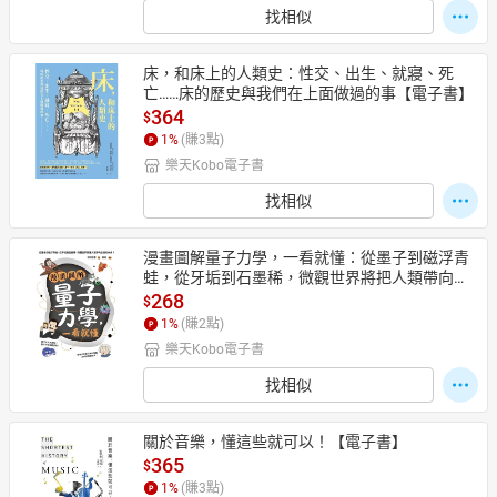
找相似
床，和床上的人類史：性交、出生、就寢、死
亡……床的歷史與我們在上面做過的事【電子書】
364
$
1
%
(賺
3
點)
樂天Kobo電子書
找相似
漫畫圖解量子力學，一看就懂：從墨子到磁浮青
蛙，從牙垢到石墨稀，微觀世界將把人類帶向怎
樣的未來？【電子書】
268
$
1
%
(賺
2
點)
樂天Kobo電子書
找相似
關於音樂，懂這些就可以！【電子書】
365
$
1
%
(賺
3
點)