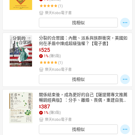
(1)
樂天Kobo電子書
日本購物
電子/紙本書
找相似
HOT
分裂的合眾國：內戰、派系與族群衝突，美國如
何在矛盾中煉成超級強權？【電子書】
525
$
1
%
(賺
5
點)
(1)
樂天Kobo電子書
找相似
關係結束後，成為更好的自己【薩提爾專文推薦
暢銷經典版】：分手、離婚、喪偶，重建自我的1
9段旅程【電子書】
387
$
1
%
(賺
3
點)
樂天Kobo電子書
找相似