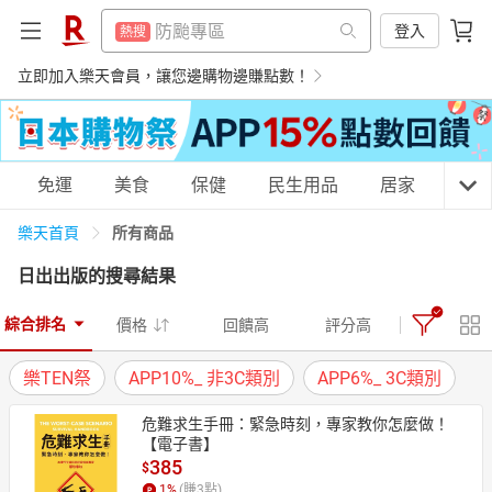
賺點樂翻天
熱搜
防颱專區
登入
熱搜
平板電腦
熱搜
賺點樂翻天
立即加入樂天會員，讓您邊購物邊賺點數！
熱搜
微波爐
熱搜
平板電腦
熱搜
吹風機
熱搜
微波爐
熱搜
購物網分類
免運
美食
保健
民生用品
居家
3C
電子閱讀器
熱搜
吹風機
熱搜
床架
所有商品
樂天首頁
熱搜
電子閱讀器
熱搜
日出出版
的搜尋結果
抽7777點
熱搜
床架
天天免運
美食蛋糕
養生保健
民生用品
熱搜
熱門飯店推薦
熱搜
綜合排名
價格
回饋高
評分高
抽7777點
熱搜
樂TEN祭
APP10%_ 非3C類別
APP6%_ 3C類別
熱門飯店推薦
熱搜
居家生活
3C家電
運動休閒
親子玩具
危難求生手冊：緊急時刻，專家教你怎麼做！
【電子書】
385
$
女裝
男裝
化妝保養
情趣用品
1
%
(賺
3
點)