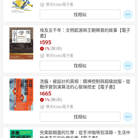
樂天Kobo電子書
找相似
埃及五千年：文明起源與王朝興衰的故事【電子
書】
595
$
1
%
(賺
5
點)
樂天Kobo電子書
找相似
洗腦，被設計的真相：精神控制與超級說服，從
戰俘營到演算法的心智操控史【電子書】
665
$
1
%
(賺
6
點)
樂天Kobo電子書
找相似
完美歐姆蛋的化學：從手沖咖啡到深蹲，生活中