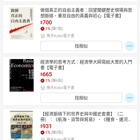
做個真正的自由主義者：回望關鍵歷史現場與思
想脈絡，重拾自由的真義與初心【電子書】
700
$
1
%
(賺
7
點)
樂天Kobo電子書
找相似
經濟學的思考方式：經濟學大師寫給大眾的入門
書【電子書】
665
$
1
%
(賺
6
點)
樂天Kobo電子書
找相似
【經濟脈絡下的世界史與中國史套書】（二
冊）：《航海、貨幣與貿易》、《糧食、運河與
白銀》【電子書】
931
$
1
%
(賺
9
點)
樂天Kobo電子書