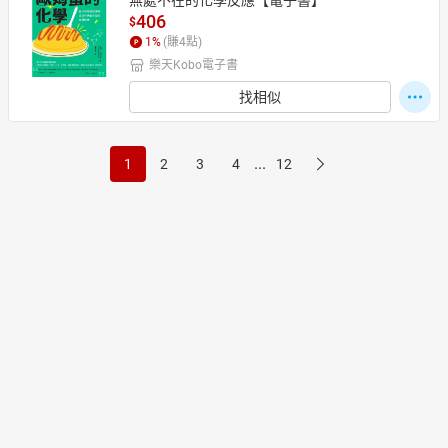
無處不在的化學反應【電子書】
406
$
1
%
(賺
4
點)
樂天Kobo電子書
找相似
...
1
2
3
4
12