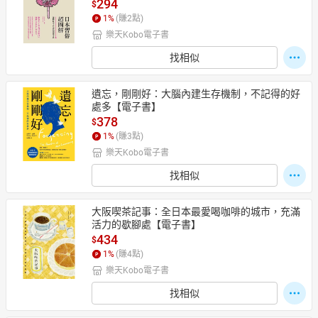
294
$
1
%
(賺
2
點)
樂天Kobo電子書
找相似
遺忘，剛剛好：大腦內建生存機制，不記得的好
處多【電子書】
378
$
1
%
(賺
3
點)
樂天Kobo電子書
找相似
大阪喫茶記事：全日本最愛喝咖啡的城市，充滿
活力的歇腳處【電子書】
434
$
1
%
(賺
4
點)
樂天Kobo電子書
找相似