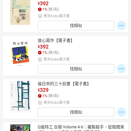
392
$
1
%
(賺
3
點)
樂天Kobo電子書
找相似
放心寫作【電子書】
392
$
1
%
(賺
3
點)
樂天Kobo電子書
找相似
倫日央的三十前書【電子書】
329
$
1
%
(賺
3
點)
樂天Kobo電子書
找相似
Q版特工 合冊 Volume 4-6：複製殺手、從陰間來