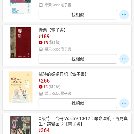
樂天Kobo電子書
找相似
撕票【電子書】
189
$
1
%
(賺
1
點)
樂天Kobo電子書
找相似
搣時的媽媽日記【電子書】
266
$
1
%
(賺
2
點)
樂天Kobo電子書
找相似
Q版特工 合冊 Volume 10-12：奪命潛航、再見真
生、諜變密令【電子書】
364
$