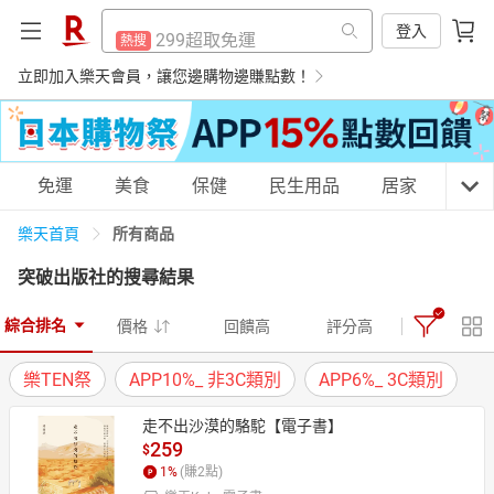
防颱專區
熱搜
299超取免運
登入
熱搜
床架
熱搜
防颱專區
立即加入樂天會員，讓您邊購物邊賺點數！
熱搜
吹風機
熱搜
床架
熱搜
平板電腦
熱搜
吹風機
熱搜
購物網分類
免運
美食
保健
民生用品
居家
3C
電子閱讀器
熱搜
平板電腦
熱搜
微波爐
所有商品
樂天首頁
熱搜
電子閱讀器
熱搜
突破出版社
的搜尋結果
抽7777點
熱搜
微波爐
天天免運
美食蛋糕
養生保健
民生用品
熱搜
熱門飯店推薦
熱搜
綜合排名
價格
回饋高
評分高
抽7777點
熱搜
樂TEN祭
APP10%_ 非3C類別
APP6%_ 3C類別
熱門飯店推薦
熱搜
居家生活
3C家電
運動休閒
親子玩具
走不出沙漠的駱駝【電子書】
259
$
1
%
(賺
2
點)
女裝
男裝
化妝保養
情趣用品