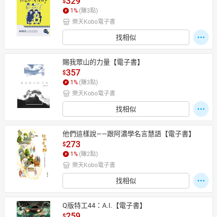
329
$
1
%
(賺
3
點)
樂天Kobo電子書
找相似
賜我眾山的力量【電子書】
357
$
1
%
(賺
3
點)
樂天Kobo電子書
找相似
他們這樣說——跟阿濃學名言慧語【電子書】
273
$
1
%
(賺
2
點)
樂天Kobo電子書
找相似
Q版特工44：A.I.【電子書】
259
$