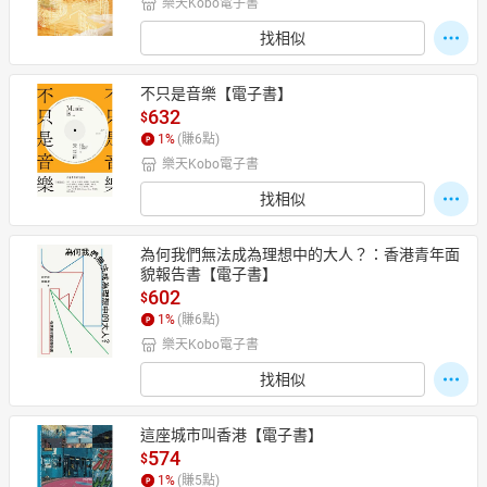
樂天Kobo電子書
找相似
日本購物
電子/紙本書
不只是音樂【電子書】
HOT
632
$
1
%
(賺
6
點)
樂天Kobo電子書
找相似
為何我們無法成為理想中的大人？：香港青年面
貌報告書【電子書】
602
$
1
%
(賺
6
點)
樂天Kobo電子書
找相似
這座城市叫香港【電子書】
574
$
1
%
(賺
5
點)