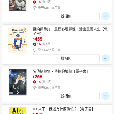
1
%
(賺
3
點)
樂天Kobo電子書
找相似
接納與承諾：重建心理彈性．活出意義人生【電
子書】
455
$
1
%
(賺
4
點)
樂天Kobo電子書
找相似
名偵探莫雷‧偵探的墳墓【電子書】
266
$
1
%
(賺
2
點)
樂天Kobo電子書
找相似
A.I.來了，我還有什麼價值？【電子書】