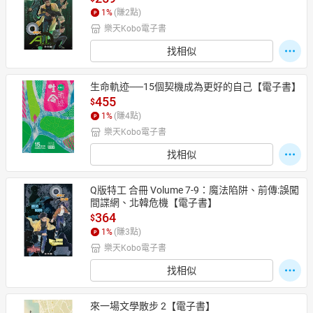
1
%
(賺
2
點)
樂天Kobo電子書
找相似
生命軌迹──15個契機成為更好的自己【電子書】
455
$
1
%
(賺
4
點)
樂天Kobo電子書
找相似
Q版特工 合冊 Volume 7-9：魔法陷阱、前傳:誤闖
間諜網、北韓危機【電子書】
364
$
1
%
(賺
3
點)
樂天Kobo電子書
找相似
來一場文學散步 2【電子書】