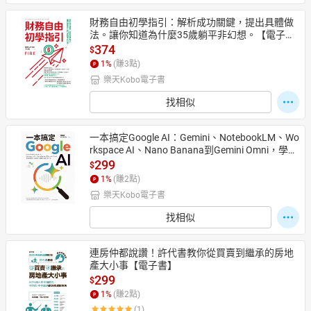
財務自由初學指引：解析成功關鍵，提出具體做
法。讓你知道為什麼35歲躺平非幻想。【電子
書】
374
$
1
%
(賺
3
點)
樂天Kobo電子書
找相似
一本搞定Google AI：Gemini、NotebookLM、Wo
rkspace AI、Nano Banana到Gemini Omni，學會
清晰化、結構化、規格化的AI工作法【電子書】
299
$
1
%
(賺
2
點)
樂天Kobo電子書
找相似
連房仲都說讚！許代書教你從買賣到繼承的房地
產大小事【電子書】
299
$
1
%
(賺
2
點)
(1)