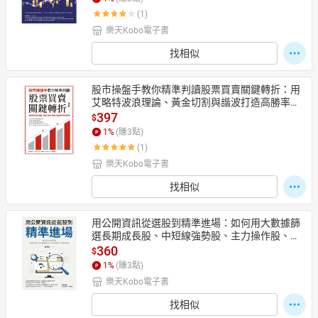
(1)
樂天Kobo電子書
日本購物
電子/紙本書
找相似
HOT
股市操盤手教你精準判讀股票買賣關鍵轉折：用
艾略特波浪理論、黃金切割與諧波打造高勝率投
資系統【電子書】
397
$
1
%
(賺
3
點)
(1)
樂天Kobo電子書
找相似
用公開資訊從選股到精準進場：如何用大數據篩
選長期成長股、中短線強勢股、主力操作股、高
殖利率股【電子書】
360
$
1
%
(賺
3
點)
樂天Kobo電子書
找相似