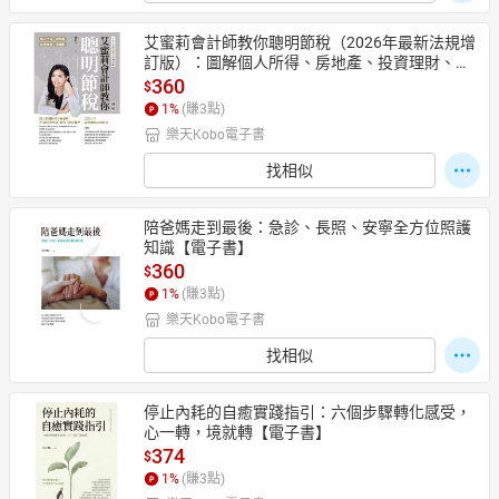
艾蜜莉會計師教你聰明節稅（2026年最新法規增
訂版）：圖解個人所得、房地產、投資理財、遺
贈稅【電子書】
360
$
1
%
(賺
3
點)
樂天Kobo電子書
找相似
陪爸媽走到最後：急診、長照、安寧全方位照護
知識【電子書】
360
$
1
%
(賺
3
點)
樂天Kobo電子書
找相似
停止內耗的自癒實踐指引：六個步驟轉化感受，
心一轉，境就轉【電子書】
374
$
1
%
(賺
3
點)