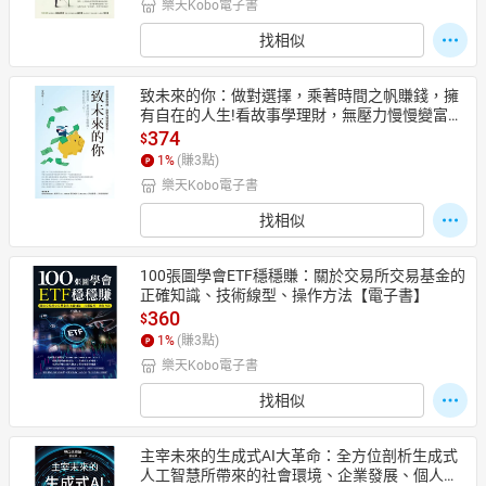
樂天Kobo電子書
找相似
致未來的你：做對選擇，乘著時間之帆賺錢，擁
有自在的人生!看故事學理財，無壓力慢慢變富
有！【電子書】
374
$
1
%
(賺
3
點)
樂天Kobo電子書
找相似
100張圖學會ETF穩穩賺：關於交易所交易基金的
正確知識、技術線型、操作方法【電子書】
360
$
1
%
(賺
3
點)
樂天Kobo電子書
找相似
主宰未來的生成式AI大革命：全方位剖析生成式
人工智慧所帶來的社會環境、企業發展、個人前