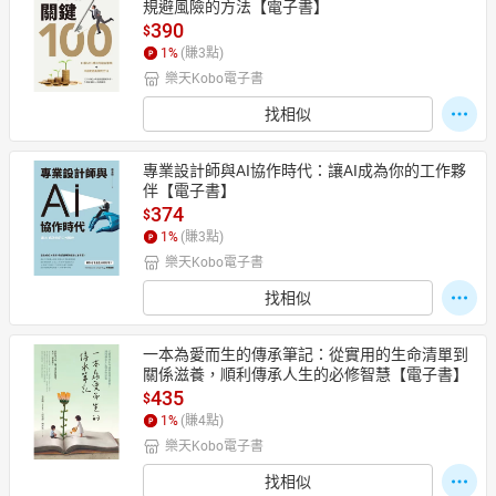
規避風險的方法【電子書】
390
$
1
%
(賺
3
點)
樂天Kobo電子書
找相似
專業設計師與AI協作時代：讓AI成為你的工作夥
伴【電子書】
374
$
1
%
(賺
3
點)
樂天Kobo電子書
找相似
一本為愛而生的傳承筆記：從實用的生命清單到
關係滋養，順利傳承人生的必修智慧【電子書】
435
$
1
%
(賺
4
點)
樂天Kobo電子書
找相似