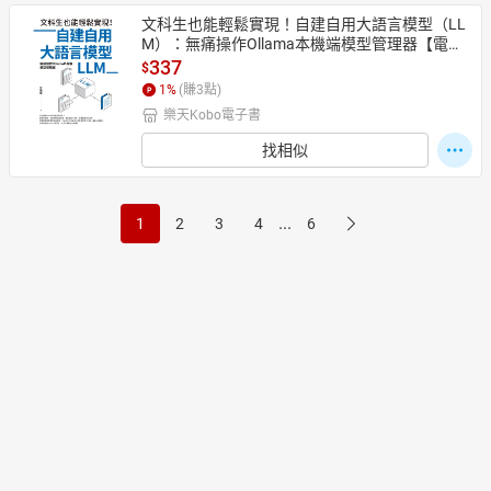
文科生也能輕鬆實現！自建自用大語言模型（LL
M）：無痛操作Ollama本機端模型管理器【電子
書】
337
$
1
%
(賺
3
點)
樂天Kobo電子書
找相似
...
1
2
3
4
6