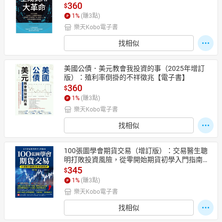
途……等全面的影響與如何因應【電子書】
360
$
1
%
(賺
3
點)
樂天Kobo電子書
找相似
美國公債．美元教會我投資的事（2025年增訂
版）：殖利率倒掛的不祥徵兆【電子書】
360
$
1
%
(賺
3
點)
樂天Kobo電子書
找相似
100張圖學會期貨交易（增訂版）：交易醫生聰
明打敗投資風險，從零開始期貨初學入門指南
【電子書】
345
$
1
%
(賺
3
點)
樂天Kobo電子書
找相似