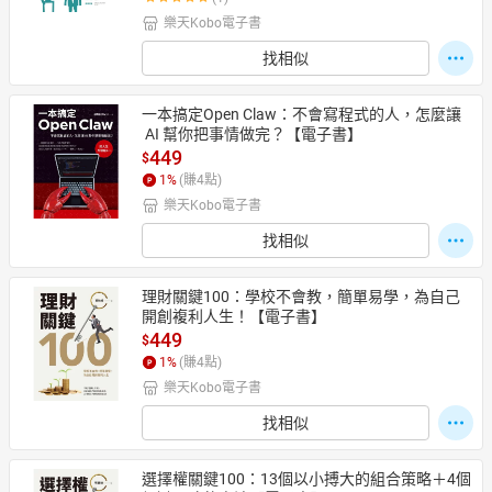
樂天Kobo電子書
找相似
一本搞定Open Claw：不會寫程式的人，怎麼讓
 AI 幫你把事情做完？【電子書】
449
$
1
%
(賺
4
點)
樂天Kobo電子書
找相似
理財關鍵100：學校不會教，簡單易學，為自己
開創複利人生！【電子書】
449
$
1
%
(賺
4
點)
樂天Kobo電子書
找相似
選擇權關鍵100：13個以小搏大的組合策略＋4個