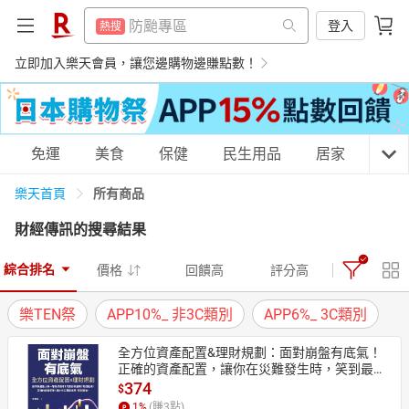
賺點樂翻天
熱搜
防颱專區
登入
熱搜
電動牙刷
熱搜
賺點樂翻天
立即加入樂天會員，讓您邊購物邊賺點數！
熱搜
筆記型電腦
熱搜
電動牙刷
熱搜
行動電源
熱搜
筆記型電腦
熱搜
購物網分類
免運
美食
保健
民生用品
居家
3C
電冰箱
熱搜
行動電源
熱搜
床墊
所有商品
樂天首頁
熱搜
電冰箱
熱搜
財經傳訊
的搜尋結果
點數10%
熱搜
床墊
天天免運
美食蛋糕
養生保健
民生用品
熱搜
熱門飯店推薦
熱搜
綜合排名
價格
回饋高
評分高
點數10%
熱搜
樂TEN祭
APP10%_ 非3C類別
APP6%_ 3C類別
熱門飯店推薦
熱搜
居家生活
3C家電
運動休閒
親子玩具
全方位資產配置&理財規劃：面對崩盤有底氣！
正確的資產配置，讓你在災難發生時，笑到最
後！【電子書】
374
$
女裝
男裝
化妝保養
情趣用品
1
%
(賺
3
點)