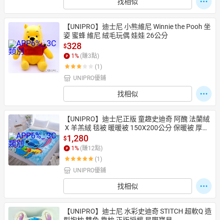
找相似
【UNIPRO】迪士尼 小熊維尼 Winnie the Pooh 坐
姿 蜜蜂 維尼 絨毛玩偶 娃娃 26公分
328
$
1
%
(賺
3
點)
(1)
UNIPRO優鋪
找相似
【UNIPRO】迪士尼正版 童趣史迪奇 阿醜 法蘭絨
 X 羊羔絨 毯被 暖暖被 150X200公分 保暖被 厚被
子 史蒂奇 STITCH
1,280
$
1
%
(賺
12
點)
(1)
UNIPRO優鋪
找相似
【UNIPRO】迪士尼 水彩史迪奇 STITCH 超軟Q 造