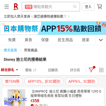
299超取免運
熱搜
賺點樂翻天
登入
熱搜
吹風機
熱搜
299超取免運
立即加入樂天會員，讓您邊購物邊賺點數！
熱搜
床架
熱搜
吹風機
熱搜
微波爐
熱搜
床架
熱搜
購物網分類
免運
美食
保健
民生用品
居家
3C
平板電腦
熱搜
微波爐
熱搜
電子閱讀器
所有商品
樂天首頁
熱搜
平板電腦
熱搜
Disney 迪士尼
的搜尋結果
點數10%
熱搜
電子閱讀器
天天免運
美食蛋糕
養生保健
民生用品
熱搜
熱門飯店推薦
熱搜
綜合排名
價格
回饋高
評分高
點數10%
熱搜
樂TEN祭
APP10%_ 非3C類別
APP6%_ 3C類別
熱門飯店推薦
熱搜
居家生活
3C家電
運動休閒
親子玩具
【UNIPRO】迪士尼 救難小福星 奇奇蒂蒂 12吋 Q
版蒂蒂絨毛長枕 長型玩偶 生日禮物
358
$
女裝
男裝
化妝保養
情趣用品
1
%
(賺
3
點)