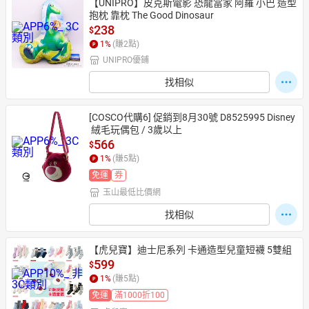
【UNIPRO】皮克斯電影 恐龍當家 阿羅 小巴 造型
抱枕 靠枕 The Good Dinosaur
238
$
1
%
(賺
2
點)
UNIPRO優鋪
找相似
[COSCO代購6] 促銷到8月30號 D8525995 Disney
 絨毛玩偶包 / 3歲以上
566
$
1
%
(賺
5
點)
免運
券
玉山最低比價網
找相似
【虎兒寶】迪士尼系列 卡通造型兒童短襪 5雙組
599
$
1
%
(賺
5
點)
免運
滿1000折100