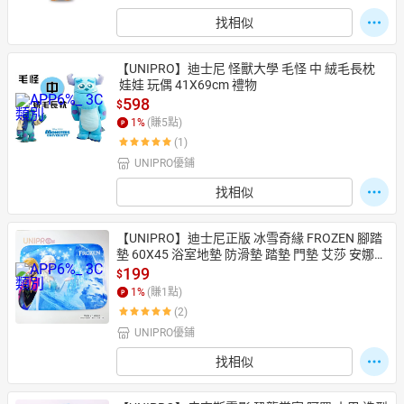
找相似
【UNIPRO】迪士尼 怪獸大學 毛怪 中 絨毛長枕
 娃娃 玩偶 41X69cm 禮物
598
$
1
%
(賺
5
點)
(1)
UNIPRO優鋪
找相似
【UNIPRO】迪士尼正版 冰雪奇緣 FROZEN 腳踏
墊 60X45 浴室地墊 防滑墊 踏墊 門墊 艾莎 安娜
 雪寶
199
$
1
%
(賺
1
點)
(2)
UNIPRO優鋪
找相似