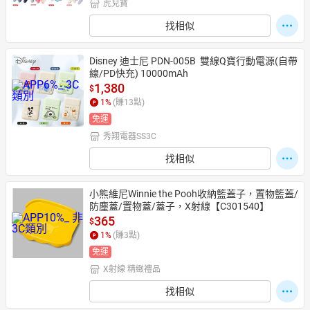
虎兒寶
找相似
Disney 迪士尼 PDN-005B  雙線Q寶行動電源(自帶
線/PD快充) 10000mAh
1,380
$
1
%
(賺
13
點)
免運
秀翔電器SS3C
找相似
小熊維尼Winnie the Pooh收納籃蓋子，置物籃蓋/
防塵蓋/置物蓋/蓋子，X射線【C301540】
365
$
1
%
(賺
3
點)
免運
X射線 精緻禮品
找相似