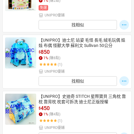
1
%
(賺
2
點)
免運
UNIPRO優鋪
找相似
【UNIPRO】迪士尼 站姿 毛怪 長毛 絨毛玩偶 娃
娃 布偶 怪獸大學 蘇利文 Sullivan 50公分
850
$
1
%
(賺
8
點)
(1)
UNIPRO優鋪
找相似
【UNIPRO】史迪奇 STITCH 星際寶貝 三角枕 靠
枕 靠背枕 枕套可拆洗 迪士尼正版授權
450
$
1
%
(賺
4
點)
(1)
UNIPRO優鋪