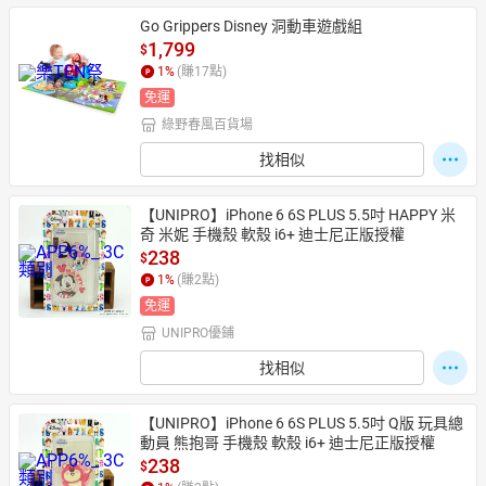
Go Grippers Disney 洞動車遊戲組
1,799
$
1
%
(賺
17
點)
免運
綠野春風百貨場
找相似
【UNIPRO】iPhone 6 6S PLUS 5.5吋 HAPPY 米
奇 米妮 手機殼 軟殼 i6+ 迪士尼正版授權
238
$
1
%
(賺
2
點)
免運
UNIPRO優鋪
找相似
【UNIPRO】iPhone 6 6S PLUS 5.5吋 Q版 玩具總
動員 熊抱哥 手機殼 軟殼 i6+ 迪士尼正版授權
238
$