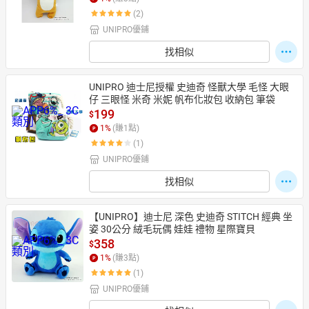
(2)
UNIPRO優鋪
日本購物
電子/紙本書
找相似
HOT
UNIPRO 迪士尼授權 史迪奇 怪獸大學 毛怪 大眼
仔 三眼怪 米奇 米妮 帆布化妝包 收納包 筆袋
199
$
1
%
(賺
1
點)
(1)
UNIPRO優鋪
找相似
【UNIPRO】迪士尼 深色 史迪奇 STITCH 經典 坐
姿 30公分 絨毛玩偶 娃娃 禮物 星際寶貝
358
$
1
%
(賺
3
點)
(1)
UNIPRO優鋪