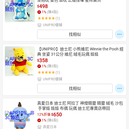
型抱枕 雙色 靠枕 正版授權 星際寶貝
498
$
1
%
(賺
4
點)
(1)
UNIPRO優鋪
找相似
【UNIPRO】迪士尼 小熊維尼 Winnie the Pooh 經
典 坐姿 31公分 維尼 絨毛玩偶 娃娃
358
$
1
%
(賺
3
點)
(1)
UNIPRO優鋪
找相似
真愛日本 迪士尼 阿拉丁 神燈精靈 精靈 絨毛 沙包
 手掌娃 娃娃 布偶 玩偶 迪士尼專賣店帶回
650
12%折後
$
1
%
(賺
6
點)
真愛日本