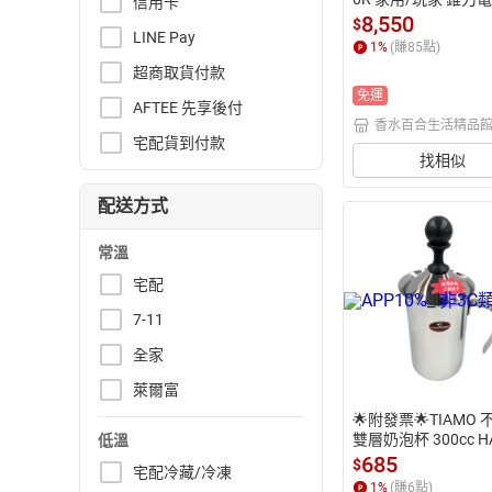
信用卡
豆機 HG1559BK HG
8,550
$
LINE Pay
WH 電動研磨機 家
1
%
(賺
85
點)
機 電動咖啡豆磨豆機
超商取貨付款
咖啡磨豆機 研磨咖啡
免運
啡豆研磨機
AFTEE 先享後付
香水百合生活精品
宅配貨到付款
找相似
配送方式
常溫
宅配
7-11
全家
萊爾富
🌟附發票🌟TIAMO
雙層奶泡杯 300cc H
低溫
8 奶泡器 不鏽鋼奶泡
685
$
宅配冷藏/冷凍
沖咖啡 手打奶泡杯 
1
%
(賺
6
點)