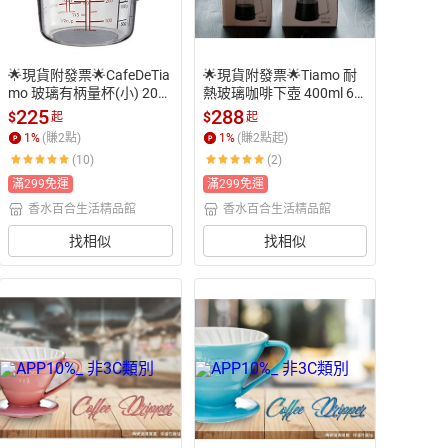
🌟現貨附發票🌟CafeDeTia
🌟現貨附發票🌟Tiamo 耐
mo 玻璃有柄量杯(小) 200
熱玻璃咖啡下壺 400ml 60
mlHG2286  500ml HG228
0ml 咖啡壺 花茶壺 玻璃壺
225
288
$
$
起
起
7 TIAMO玻璃量杯 玻璃拉
 手沖壺 手沖下壺 刻度量杯 
1
%
(賺
2
點)
1
%
(賺
2
點起)
花杯 拉花缸 公杯 花茶杯
耐熱玻璃量杯 耐熱量杯 拉
(10)
(2)
 耐熱量杯 咖啡量杯 手沖下
花杯 拉花缸 公杯壺 花茶杯 
壺 耐熱下壺 料理量杯 手沖
HG2186 HG2187 茶海 咖
滿299免運
滿299免運
量杯 拉花量杯 耐熱玻璃量
啡分享壺 掛耳杯 濾掛杯 濾
香水百合生活精品館
香水百合生活精品館
杯
掛量杯 濾掛咖啡杯掛耳專
用杯 拉花量杯 手沖量杯
找相似
找相似