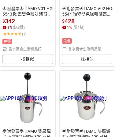
🌟附發票🌟TIAMO V01 HG
🌟附發票🌟TIAMO V02 HG
5543 陶瓷雙色咖啡濾器組
5544 陶瓷雙色咖啡濾器組
 附滴水盤量匙 咖啡濾杯 手
 附滴水盤量匙 咖啡濾杯 手
342
428
$
$
沖濾杯 陶瓷濾杯 錐形濾杯
沖濾杯 陶瓷濾杯 錐形濾杯
1
%
(賺
3
點)
1
%
(賺
4
點)
 濾杯 雙色濾杯
 濾杯
(1)
免運
免運
香水百合生活精品館
香水百合生活精品館
找相似
找相似
🌟附發票🌟TIAMO 雙層彈
🌟附發票🌟TIAMO 雙層濾
簧 不鏽鋼奶泡杯 300cc HA
網+彈簧奶泡杯 400ml HA2