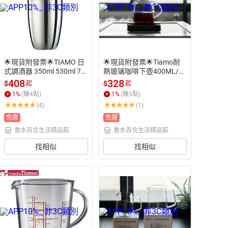
🌟現貨附發票🌟TIAMO 日
🌟現貨附發票🌟Tiamo耐
式調酒器 350ml 530ml 75
熱玻璃咖啡下壺400ML/H
0ml HC3132 HC3133  HC3
G2184 600ML/HG2185 咖
408
328
$
$
起
起
134 雪克杯 不鏽鋼調酒杯
啡壺 花茶壺 玻璃壺 茶海
1
%
(賺
4
點)
1
%
(賺
3
點)
 搖搖杯 雞尾酒搖酒器 Coc
 咖啡分享壺 手沖壺 咖啡量
(4)
(1)
ktail shaker 搖酒器 飲料雪
杯 拉花杯 拉花缸 手沖下壺 
克杯
公杯 耐熱壺 耐熱玻璃量杯
免運
免運
 手沖量杯 拉花量杯 耐熱量
香水百合生活精品館
香水百合生活精品館
杯
找相似
找相似