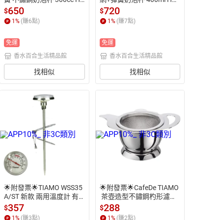
2235 奶泡器 手打奶泡杯
234 泡器 不鏽鋼奶泡杯 手
650
720
$
$
 拉花奶泡杯 不銹鋼奶泡杯
沖咖啡 手打奶泡杯 拉花奶
1
%
(賺
6
點)
1
%
(賺
7
點)
 手沖咖啡 咖啡器具 打奶泡  
泡杯 拉花手打奶泡 咖啡拉
奶泡器 不銹鋼奶泡杯 咖啡
花奶泡杯
免運
免運
拉花奶泡杯
香水百合生活精品館
香水百合生活精品館
找相似
找相似
🌟附發票🌟TIAMO WSS35
🌟附發票🌟CafeDe TIAMO
A/ST 新款 兩用溫度計 有
 茶壺造型不鏽鋼杓形濾網
螺牙 HK0434 咖啡溫度計
組附底座 HG2660 濾茶器
357
288
$
$
 拉花杯專用 手沖壺溫度計
 濾茶網 茶葉濾網 濾網 濾
1
%
(賺
3
點)
1
%
(賺
2
點)