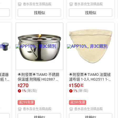
館
香水百合生活精品館
香水百合生活精品館
找相似
找相似
圓錐濾器
🌟附發票🌟TIAMO 不銹鋼
🌟附發票🌟TIAMO 法蘭絨
紙 1-
保溫爐 附隔板 HG2887 加
濾布袋 1-2人 HG2511 1-4
23 H
熱爐 溫茶爐 圓形保溫爐架
人 HG2512 三入 手沖咖啡
270
150
$
$
起
咖啡濾杯
 登山爐架 圓形爐架 酒精爐
濾布 咖啡濾網 濾布手把 咖
1
%
(賺
2
點)
1
%
(賺
1
點)
 手沖濾
架 烤魚爐架 咖啡爐架 露營
啡濾袋 法蘭絨濾袋 環保濾
濾杯 露
爐架 輕量爐架
布 環保濾袋 手沖濾布 手沖
滿299免運
滿299免運
 沖茶
濾袋
濾杯 越
館
香水百合生活精品館
香水百合生活精品館
用濾杯
器 隨身
找相似
找相似