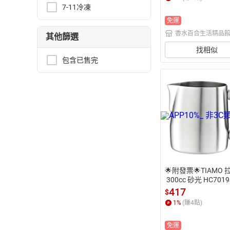
泡杯 拉花手打奶泡 
7-11冷凍
花奶泡杯
免運
香水百合生活精品
其他篩選
找相似
包含已售完
🌟附發票🌟TIAMO
 300cc 砂光 HC701
刻度 奶泡杯 咖啡拉
417
$
奶泡 刻度量杯 拉花
1
%
(賺
4
點)
量杯 不鏽鋼量杯 不
花杯 咖啡量杯 咖啡
免運