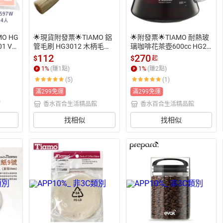
O HG
🌟現貨附發票🌟TIAMO 鋁
🌟附發票🌟TIAMO 耐熱玻
01 V0
管毛刷 HG3012 木柄毛刷
璃咖啡花茶壺600cc HG22
白濾紙
 清潔毛刷 咖啡刷 TIAMO粉
97 360cc HG2296 咖啡玻
112
270
$
$
起
濾紙
刷 磨豆機粉刷 咖啡粉清潔
璃壺 茶壺 玻璃花茶壺 玻璃
1
%
(賺
1
點)
1
%
(賺
2
點)
刷 原木毛刷 咖啡粉刷 咖啡
咖啡壺 耐熱玻璃壺 刻度量
(5)
(1)
豆清潔刷 咖啡豆毛刷
杯 公杯壺 咖啡下壺 手沖下
壺 泡茶壺 咖啡分享壺 玻璃
滿299免運
滿299免運
量杯 耐熱量杯 下午茶壺 冷
館
香水百合生活精品館
香水百合生活精品館
水壺
找相似
找相似