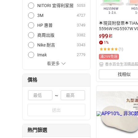
NITORI 宜得利家居
5053
3M
4727
🌟現貨附發票🌟TIAM
HP 惠普
3749
5596W HG5597W V
2 圓錐咖啡濾紙 漂
99
商周出版
3382
$
起
 圓錐濾紙 咖啡濾紙 
1
%
Nike 耐吉
3343
(1)
Imak
2779
滿299免運
看更多
香水百合生活精品
找相似
價格
~
送出
熱門篩選