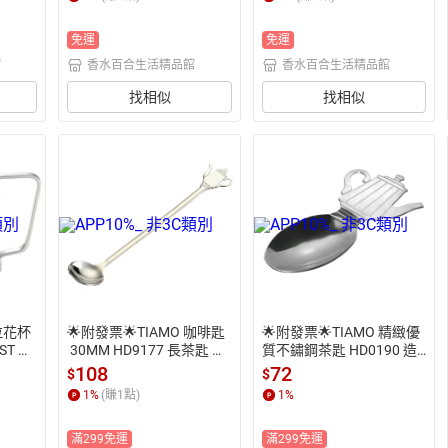
咖啡拉
奶泡杯 拉花手打奶泡 咖啡
 拉花杯溫度計
拉花奶泡杯
免運
免運
館
香水百合生活精品館
香水百合生活精品館
找相似
找相似
 拉花杯
🌟附發票🌟TIAMO 咖啡匙
🌟附發票🌟TIAMO 精緻優
9ST 附
 30MM HD9177 長茶匙 長
質不鏽鋼茶匙 HD0190 造
花杯 打
匙 牛奶匙 攪拌棒 攪拌匙
型匙 茶壺匙 不鏽鋼餐匙 可
108
72
$
$
缸 耐熱
 造型匙 可愛匙 匙  茶葉匙
愛匙 花茶匙 料理匙 另售
1
%
(賺
1
點)
1
%
鏽鋼拉
 另售 杯測匙
 杯測匙
下壺
滿299免運
滿299免運