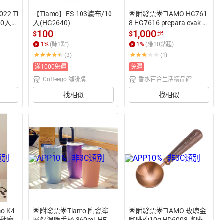
22 Ti
【Tiamo】FS-103濾布/10
🌟附發票🌟TIAMO HG761
00入
入(HG2640)
8 HG7616 prepara evak 真
啡濾杯
空玻璃密封罐 儲物罐 真空
100
1,000
$
$
起
9號濾紙
玻璃罐
1
%
(賺
1
點)
1
%
(賺
10
點起)
圓形濾紙
(3)
(1)
滿1000免運
免運
館
Coffeego 咖啡購
香水百合生活精品館
找相似
找相似
o K4
🌟附發票🌟Tiamo 陶瓷塗
🌟附發票🌟TIAMO 玫瑰金
電動磨
層保溫隨手杯 360ml  HE5
咖啡杓10g HD6008 咖啡