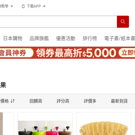
運
物教學
下載APP
運
日本購物
品牌旗艦
優惠活動
排行榜
電子書/紙本
果
薦
價格
回饋高
評分高
評價多
最新到貨
薦