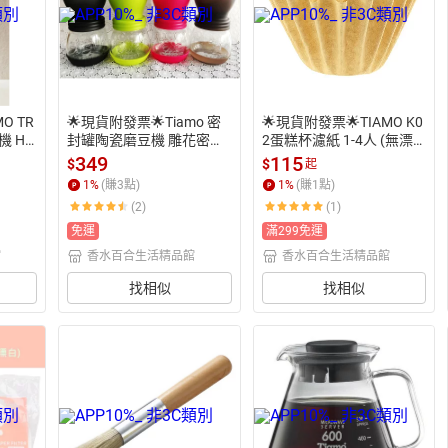
O TR
🌟現貨附發票🌟Tiamo 密
🌟現貨附發票🌟TIAMO K0
機 HG
封罐陶瓷磨豆機 雕花密封
2蛋糕杯濾紙 1-4人 (無漂
H 濃縮
罐設計 【Tiamo】0925密
白) HG3254 TIAMO K01蛋
349
115
$
$
起
美式咖
封罐手搖磨豆機-四色(HG6
糕杯濾紙 1-2人 (無漂白) H
1
%
(賺
3
點)
1
%
(賺
1
點)
業用咖
149) 小磨豆機 不銹鋼磨豆
G3253 蛋糕型濾紙 蛋糕濾
(2)
(1)
動奶泡
機 手動磨豆機 手搖磨豆機
紙 梯型濾杯 K型濾紙 波浪
機
 咖啡豆研磨器 咖啡磨豆機
濾紙  蛋糕型咖啡濾紙 蛋糕
免運
滿299免運
 咖啡豆磨豆機 平價磨豆機
型波紋濾紙 手沖濾紙
館
香水百合生活精品館
香水百合生活精品館
 隨身磨豆機 手搖式磨豆機
 露營磨豆機
找相似
找相似