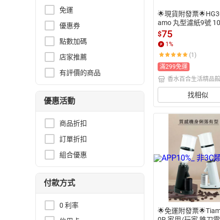
免運
🌟現貨附發票🌟HG30
amo 丸型濾紙9號 1
優惠券
 直徑68mm 滴漏咖
75
$
 TIAMO 丸型 圓型 
點數加碼
1
%
 100入 冰滴濾紙 
(1)
店家推薦
滿299免運
有評價的商品
香水百合生活精品
找相似
優惠活動
商品折扣
訂單折扣
組合優惠
付款方式
0 利率
🌟免運附發票🌟Tiam
0R 家用/玩家 錐刀