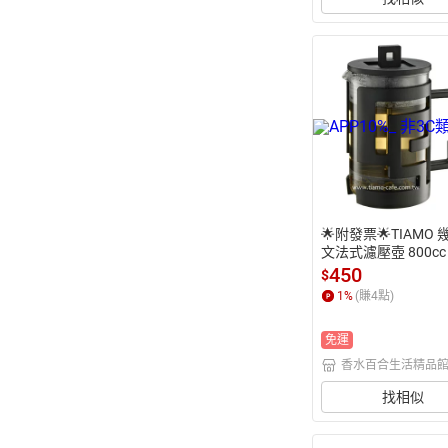
攜帶式濾杯 簡易濾器
濾杯 登山濾杯 隨行
售 仙德曼旅用咖啡
CF240
🌟附發票🌟TIAMO
文法式濾壓壺 800cc 
15BK HG2115W 
450
$
濾壓壺 沖茶器 泡茶
1
%
(賺
4
點)
壺 濾壺 沖泡壺 養生
生茶壺 茶水分離杯 
免運
茶杯
香水百合生活精品
找相似