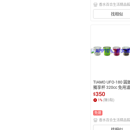
香水百合生活精品
找相似
TIAMO UFO-180 
獨享杯 320cc 免用濾
2杯份 HG2321 HG23
350
$
G2324 HG2325 
1
%
(賺
3
點)
 環保濾杯 環保濾器
器 手沖濾杯 小天使
免運
營濾杯 免用濾紙濾器
器 獨享濾杯 免濾紙
香水百合生活精品
南濾杯 旅行濾杯 旅
 旅用濾器 攜帶式濾
找相似