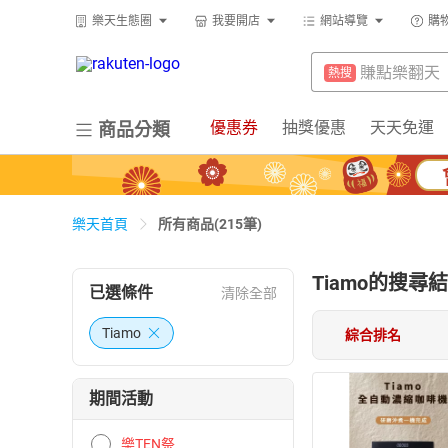
299超取免
熱搜
樂天生態圈
我要開店
網站導覽
購
防颱專區
熱搜
床架
熱搜
賺點樂翻天
熱搜
電子閱讀器
熱搜
299超取免
熱搜
優惠券
抽獎優惠
天天免運
商品分類
平板電腦
熱搜
床架
熱搜
吹風機
熱搜
電子閱讀器
熱搜
微波爐
熱搜
所有商品(215筆)
樂天首頁
平板電腦
熱搜
抽7777點
熱搜
吹風機
熱搜
Tiamo
的搜尋結
熱門飯店推
熱搜
已選條件
清除全部
微波爐
熱搜
Tiamo
綜合排名
抽7777點
熱搜
熱門飯店推
熱搜
期間活動
樂TEN祭