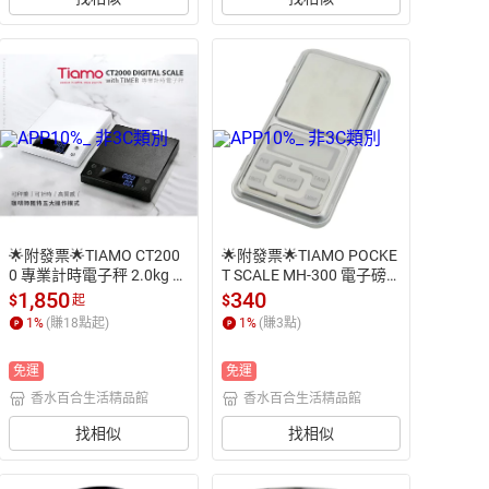
🌟附發票🌟TIAMO CT200
🌟附發票🌟TIAMO POCKE
0 專業計時電子秤 2.0kg V
T SCALE MH-300 電子磅
2.0 版 HK0538 咖啡電子秤 
秤 300g 0.01g 銀 HK0514
1,850
340
$
$
起
料理秤 計時器 烘焙電子秤
S 咖啡電子秤  手工皂電子
1
%
(賺
18
點起)
1
%
(賺
3
點)
秤 咖啡磅秤
免運
免運
香水百合生活精品館
香水百合生活精品館
找相似
找相似