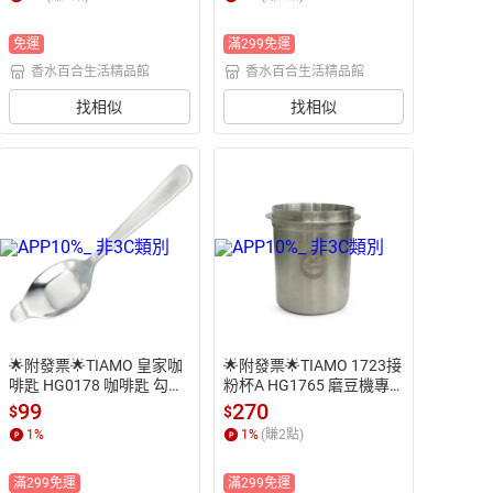
 拉花杯溫度計 手沖溫度計
茶 不鏽鋼濾網 不鏽鋼濾查
 另售 電子溫度計 烘培溫度
器
免運
滿299免運
計
香水百合生活精品館
香水百合生活精品館
找相似
找相似
🌟附發票🌟TIAMO 皇家咖
🌟附發票🌟TIAMO 1723接
啡匙 HG0178 咖啡匙 勾匙
粉杯A HG1765 磨豆機專
 茶匙 匙 咖啡專用匙 蛋糕
用 咖啡粉杯 咖啡磨豆 磨豆
99
270
$
$
匙 攪拌匙 咖啡專用匙 料理
機接粉 手沖咖啡 不鏽鋼落
1
%
1
%
(賺
2
點)
匙 另售 杯測匙
粉杯 小鋼杯 小口杯  無耳
口杯 不鏽鋼接粉杯 不銹鋼
滿299免運
滿299免運
接粉杯