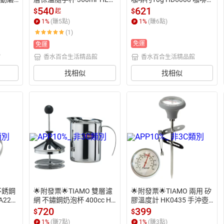
1559
160 HE5159 咖啡杯 咖啡
豆杓 豆勺 咖啡豆匙 木咖啡
540
621
$
$
起
用磨豆
保溫杯  咖啡隨行杯 咖啡外
勺 豆匙 木杓 量匙 咖啡粉
1
%
(賺
5
點)
1
%
(賺
6
點)
 電動
帶杯 咖啡手拿杯 露營杯 露
匙 冰淇淋匙 冰淇淋勺 10
(1)
豆 咖
營鋼杯 陶瓷杯 陶瓷水杯 辦
克豆匙
免運
公杯 保溫咖啡杯 咖啡隨身
免運
杯
館
香水百合生活精品館
香水百合生活精品館
找相似
找相似
 不銹鋼
🌟附發票🌟TIAMO 雙層濾
🌟附發票🌟TIAMO 兩用 矽
A222
網 不鏽鋼奶泡杯 400cc HA
膠溫度計 HK0435 手沖壺
杯 手
1529 奶泡器 不鏽鋼奶泡杯 
溫度計 咖啡溫度計 拉花杯
720
399
$
$
拉花奶
手沖咖啡 手打奶泡杯 拉花
專用 烘培溫度計 咖啡配件
1
%
(賺
7
點)
1
%
(賺
3
點)