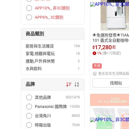
APP10%_ 非3C類別
APP6%_ 3C類別
商品類別
🌟免運附發票🌟TIAM
101 義式全自動咖啡
6464BK HG6464W
17,280
廚房與生活雜貨
194
$
起
咖啡機 義式咖啡機 
1
%
(賺
172
點起)
家電,視聽與電玩
18
啡機 家用咖啡機 營
運動,戶外與休閒
2
啡機 電動咖啡機 電
免運
機 全自動義式咖啡
水與飲料
1
香水百合生活精品
找相似
品牌
其他品牌
5021479
Panasonic 國際牌
13456
台灣角川
8895
時報出版
7636