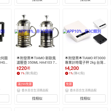
 簡易
濾杯 另
沖泡器
 幾何圖
🌟附發票🌟TIAMO 新歐風
🌟附發票🌟TIAMO RT3000 
HG21
濾壓壺 350ML HA4103 70
專業計時電子秤 2kg 台灣
法式玻璃
0ML HA4104 手動奶泡器
製 HK0601 咖啡電子秤 計
220
4,200
$
$
起
壺 花茶
 沖茶器 咖啡濾壓壺 花茶壺 
時器 料理秤 計重秤 烘焙電
1
%
(賺
2
點起)
1
%
(賺
42
點)
壺 養
泡茶壺 沖茶壺 沖泡壺 法式
子秤 電子磅秤
玻璃泡
玻璃濾壓壺 法式濾壓壺 養
滿299免運
免運
生壺 養生茶壺 茶水分離杯
 玻璃泡茶杯
館
香水百合生活精品館
香水百合生活精品館
找相似
找相似