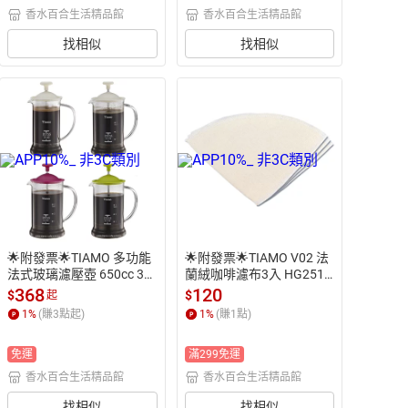
香水百合生活精品館
香水百合生活精品館
找相似
找相似
🌟附發票🌟TIAMO 多功能
🌟附發票🌟TIAMO V02 法
法式玻璃濾壓壺 650cc 30
蘭絨咖啡濾布3入 HG2519
0cc HG2110 HG2109 咖啡
 HG2520 法蘭絨濾布 法蘭
368
120
$
$
起
壺 法式濾壓壺 沖泡壺 泡茶
絨濾網 手沖濾布 環保濾布
1
%
(賺
3
點起)
1
%
(賺
1
點)
壺 花茶壺 養生壺 沖茶壺
 手沖咖啡濾布
 養生茶壺 茶水分離杯 玻璃
免運
滿299免運
泡茶杯
香水百合生活精品館
香水百合生活精品館
找相似
找相似